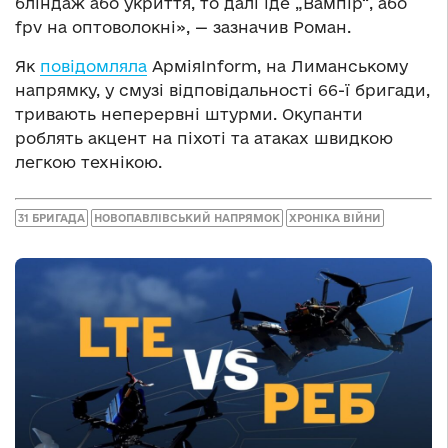
бліндаж або укриття, то далі іде „Вампір“, або
fpv на оптоволокні», — зазначив Роман.
Як
повідомляла
АрміяInform, на Лиманському
напрямку, у смузі відповідальності 66-ї бригади,
тривають неперервні штурми. Окупанти
роблять акцент на піхоті та атаках швидкою
легкою технікою.
31 БРИГАДА
НОВОПАВЛІВСЬКИЙ НАПРЯМОК
ХРОНІКА ВІЙНИ