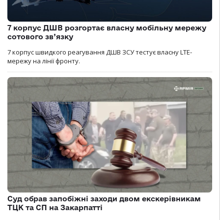
7 корпус ДШВ розгортає власну мобільну мережу
сотового зв’язку
7 корпус швидкого реагування ДШВ ЗСУ тестує власну LTE-
мережу на лінії фронту.
Суд обрав запобіжні заходи двом екскерівникам
ТЦК та СП на Закарпатті