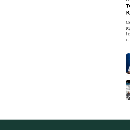
т
К
С
К
і 
н