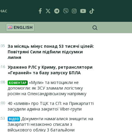
НАС
ENGLISH
:35
За місяць мінус понад 53 тисячі цілей:
Повітряні Сили підбили підсумки
липня
:16
Уражено РЛС у Криму, ретранслятори
«Гераней» та базу запуску БПЛА
:08
«Мули» та мотоцикли не
КОМЕНТАР
допомогли: як ЗСУ зламали логістику
росіян на Олександрівському напрямку
:00
40 «зливів» про ТЦК та СП: на Прикарпатті
засудили адміна закритої Viber-групи
:53
Документи намагалися знищити: на
ВІДЕО
Закарпатті незаконно списали з
військового обліку 3 батальйони