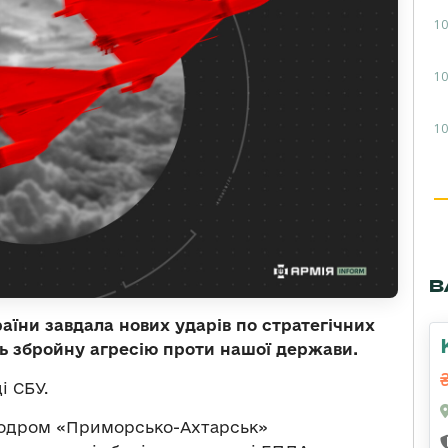
10
10
10
В
аїни завдала нових ударів по стратегічних
ть збройну агресію проти нашої держави.
і СБУ.
родром «Приморсько-Ахтарськ»