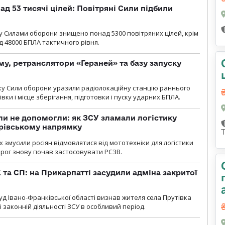
ад 53 тисячі цілей: Повітряні Сили підбили
у Cилами оборони знищено понад 5300 повітряних цілей, крім
 48000 БПЛА тактичного рівня.
у, ретранслятори «Гераней» та базу запуску
року Сили оборони уразили радіолокаційну станцію раннього
ки і місце зберігання, підготовки і пуску ударних БПЛА.
и не допомогли: як ЗСУ зламали логістику
дрівському напрямку
х змусили росіян відмовлятися від мототехніки для логістики
орог знову почав застосовувати РСЗВ.
 та СП: на Прикарпатті засудили адміна закритої
д Івано-Франківської області визнав жителя села Прутівка
законній діяльності ЗСУ в особливий період.