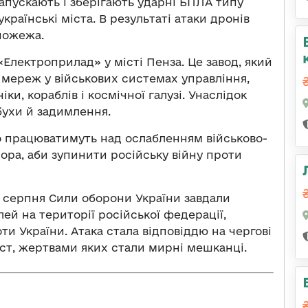
запускають і зберігають ударні БПЛА типу
раїнські міста. В результаті атаки дронів
пожежа.
Електроприлад» у місті Пенза. Це завод, який
мереж у військових системах управління,
іки, кораблів і космічної галузі. Унаслідок
бухи й задимлення.
но працюватимуть над ослабленням військово-
ора, аби зупинити російську війну проти
 2 серпня Сили оборони України завдали
ей на території російської федерації,
оти України. Атака стала відповіддю на чергові
іст, жертвами яких стали мирні мешканці.