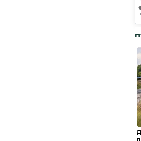
П
Д
п