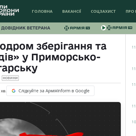
ГОЛОВНА
ВАКАНСІЇ
СОЦЗАХИСТ
ПРО 
ДОВІДНИК ВЕТЕРАНА
одром зберігання та
11
дів» у Приморсько-
тарську
11
НОВИНИ
11
Слідкуйте за АрміяInform в Google
хв.
11
10