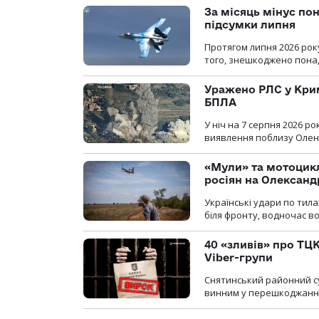
За місяць мінус пон
підсумки липня
Протягом липня 2026 рок
того, знешкоджено понад
Уражено РЛС у Крим
БПЛА
У ніч на 7 серпня 2026 
виявлення поблизу Оленів
«Мули» та мотоцикл
росіян на Олексан
Українські удари по тила
біля фронту, водночас в
40 «зливів» про ТЦК
Viber-групи
Снятинський районний су
винним у перешкоджанні 