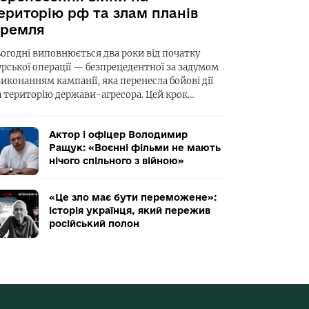
ериторію рф та злам планів
ремля
ьогодні виповнюється два роки від початку
урської операції — безпрецедентної за задумом
виконанням кампанії, яка перенесла бойові дії
а територію держави-агресора. Цей крок…
Актор і офіцер Володимир
Ращук: «Воєнні фільми не мають
нічого спільного з війною»
«Це зло має бути переможене»:
історія українця, який пережив
російський полон