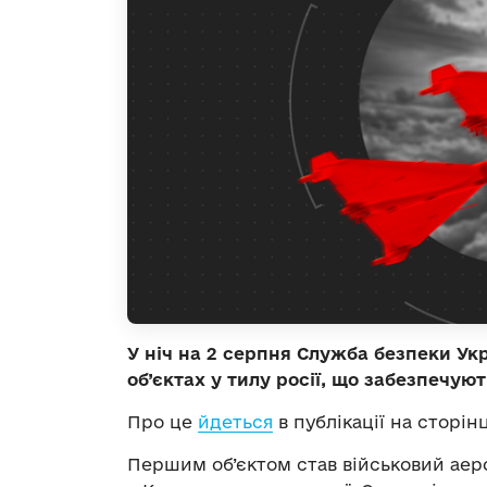
У ніч на 2 серпня Служба безпеки Укр
об’єктах у тилу росії, що забезпечую
Про це
йдеться
в публікації на сторінц
Першим об’єктом став військовий ае