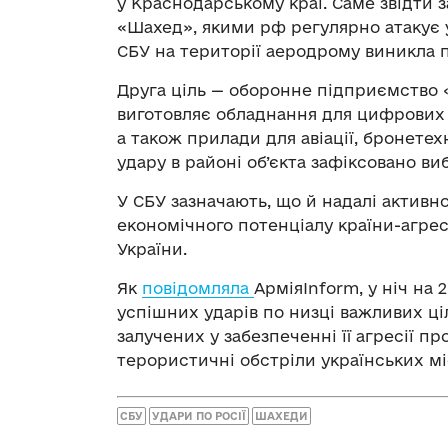
у Краснодарському краї. Саме звідти 
«Шахед», якими рф регулярно атакує ук
СБУ на території аеродрому виникла 
Друга ціль — оборонне підприємство «
виготовляє обладнання для цифрових 
а також прилади для авіації, бронетехн
удару в районі об’єкта зафіксовано ви
У СБУ зазначають, що й надалі актив
економічного потенціалу країни-агрес
України.
Як
повідомляла
АрміяInform, у ніч на
успішних ударів по низці важливих ціл
залучених у забезпеченні її агресії пр
терористичні обстріли українських м
СБУ
УДАРИ ПО РОСІЇ
ШАХЕДИ