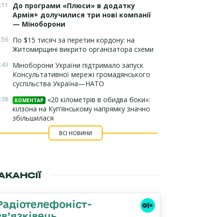
:11
До програми «Плюси» в додатку
Армія+ долучилися три нові компанії
— Міноборони
:56
По $15 тисяч за перетин кордону: на
Житомирщині викрито організатора схеми
:43
Міноборони України підтримало запуск
Консультативної мережі громадянського
суспільства Україна—НАТО
:38
«20 кілометрів в обидва боки»:
КОМЕНТАР
кілзона на Куп’янському напрямку значно
збільшилася
ВСІ НОВИНИ
АКАНСІЇ
Радіотелефоніст-
зв’язківець