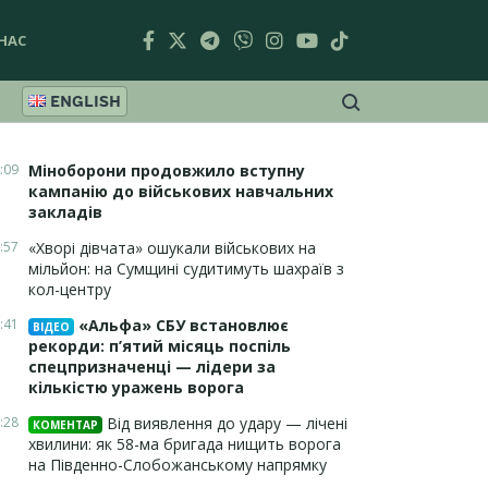
НАС
ENGLISH
:09
Міноборони продовжило вступну
кампанію до військових навчальних
закладів
:57
«Хворі дівчата» ошукали військових на
мільйон: на Сумщині судитимуть шахраїв з
кол-центру
:41
«Альфа» СБУ встановлює
ВІДЕО
рекорди: п’ятий місяць поспіль
спецпризначенці — лідери за
кількістю уражень ворога
:28
Від виявлення до удару — лічені
КОМЕНТАР
хвилини: як 58-ма бригада нищить ворога
на Південно-Слобожанському напрямку