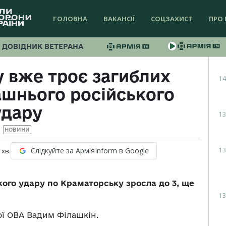
ГОЛОВНА
ВАКАНСІЇ
СОЦЗАХИСТ
ПРО 
ДОВІДНИК ВЕТЕРАНА
 вже троє загиблих
14
ашнього російського
удару
13
НОВИНИ
13
Слідкуйте за АрміяInform в Google
хв.
кого удару по Краматорську зросла до 3, ще
13
ї ОВА Вадим Філашкін.