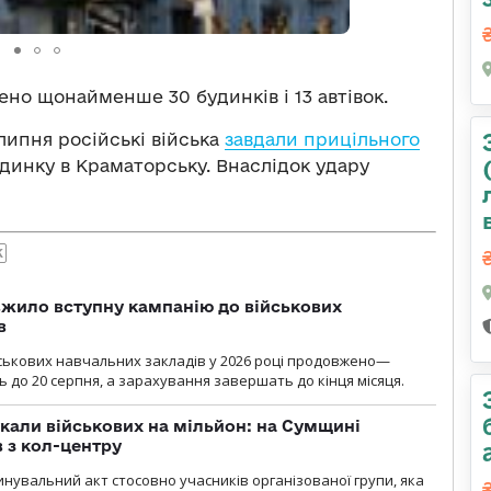
но щонайменше 30 будинків і 13 автівок.
липня російські війська
завдали прицільного
инку в Краматорську. Внаслідок удару
К
жило вступну кампанію до військових
в
ськових навчальних закладів у 2026 році продовжено—
до 20 серпня, а зарахування завершать до кінця місяця.
укали військових на мільйон: на Сумщині
 з кол-центру
нувальний акт стосовно учасників організованої групи, яка