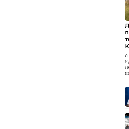
Д
п
т
К
С
К
і 
н