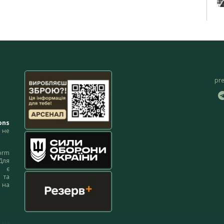
pr
ons
не
orm
Для
м є
 та
 на
 на