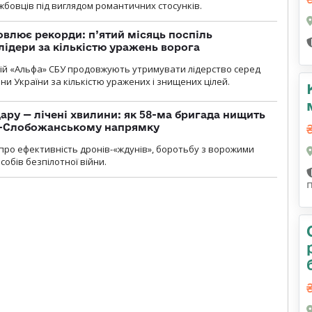
бовців під виглядом романтичних стосунків.
влює рекорди: п’ятий місяць поспіль
лідери за кількістю уражень ворога
цій «Альфа» СБУ продовжують утримувати лідерство серед
ни України за кількістю уражених і знищених цілей.
ару — лічені хвилини: як 58-ма бригада нищить
о-Слобожанському напрямку
и про ефективність дронів-«ждунів», боротьбу з ворожими
обів безпілотної війни.