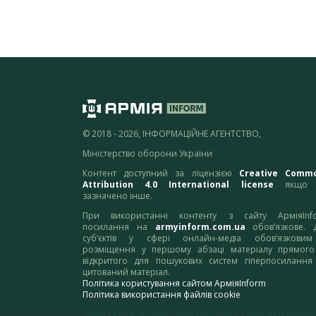
© 2018 - 2026, ІНФОРМАЦІЙНЕ АГЕНТСТВО,
Міністерство оборони України
Контент доступний за ліцензією
Creative Comm
Attribution 4.0 International license
якщо 
зазначено інше.
При використанні контенту з сайту АрміяInf
посилання на
armyinform.com.ua
обов’язкове. 
суб’єктів у сфері онлайн-медіа обов’язкови
розміщення у першому абзаці матеріалу прямого
відкритого для пошукових систем гіперпосилання
цитований матеріал.
Політика користування сайтом АрміяInform
Політика використання файлів cookie
Зауваження та пропозиції по роботі сайту надсилайте