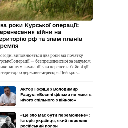
ва роки Курської операції:
еренесення війни на
ериторію рф та злам планів
ремля
ьогодні виповнюється два роки від початку
урської операції — безпрецедентної за задумом
виконанням кампанії, яка перенесла бойові дії
а територію держави-агресора. Цей крок…
Актор і офіцер Володимир
Ращук: «Воєнні фільми не мають
нічого спільного з війною»
«Це зло має бути переможене»:
історія українця, який пережив
російський полон