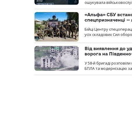
ошукувала військовослуж
«Альфа» СБУ встано
спецпризначенці — 
Бійці Центру спецопера
усіх складових Сил оборо
Від виявлення до уд
ворога на Південн
У 58-й бригаді розповіл
БПЛА та модернізацію зас