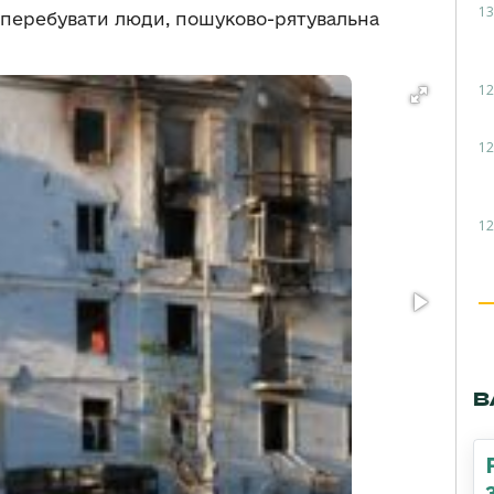
13
 перебувати люди, пошуково-рятувальна
12
12
12
В