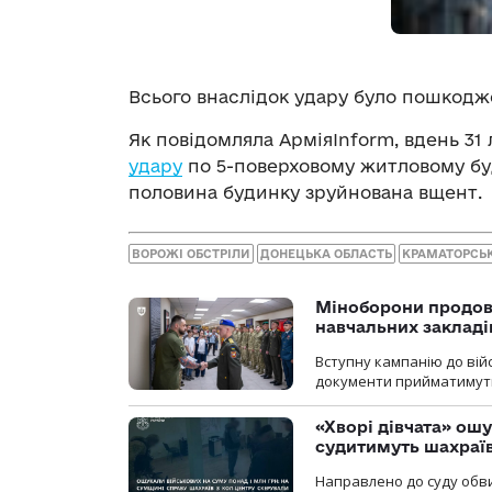
Всього внаслідок удару було пошкодже
Як повідомляла АрміяInform, вдень 31 
удару
по 5-поверховому житловому буд
половина будинку зруйнована вщент.
ВОРОЖІ ОБСТРІЛИ
ДОНЕЦЬКА ОБЛАСТЬ
КРАМАТОРСЬ
Міноборони продов
навчальних закладі
Вступну кампанію до вій
документи прийматимуть 
«Хворі дівчата» ош
судитимуть шахраїв
Направлено до суду обви