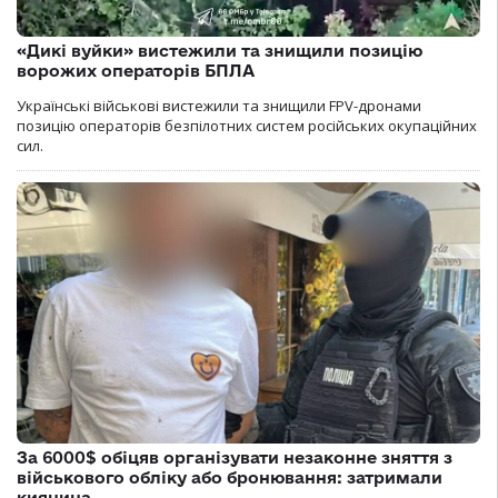
«Дикі вуйки» вистежили та знищили позицію
ворожих операторів БПЛА
Українські військові вистежили та знищили FPV-дронами
позицію операторів безпілотних систем російських окупаційних
сил.
За 6000$ обіцяв організувати незаконне зняття з
військового обліку або бронювання: затримали
киянина