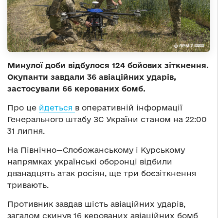
Минулої доби відбулося 124 бойових зіткнення.
Окупанти завдали 36 авіаційних ударів,
застосували 66 керованих бомб.
Про це
йдеться
в оперативній інформації
Генерального штабу ЗС України станом на 22:00
31 липня.
На Північно—Слобожанському і Курському
напрямках українські оборонці відбили
дванадцять атак росіян, ще три боєзіткнення
тривають.
Противник завдав шість авіаційних ударів,
загалом скинув 16 керованих авіаційних бомб