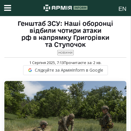
EN
Генштаб ЗСУ: Наші оборонці
відбили чотири атаки
рф в напрямку Григорівки
та Ступочок
НОВИНИ
1 Серпня 2025, 7:13
Прочитаєте за:
2
хв.
Слідкуйте за АрміяInform в Google