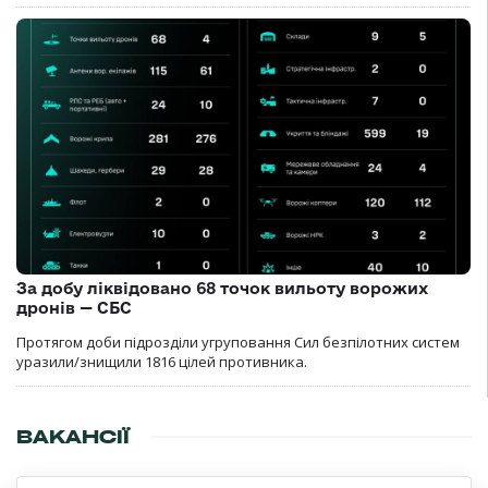
За добу ліквідовано 68 точок вильоту ворожих
дронів — СБС
Протягом доби підрозділи угруповання Сил безпілотних систем
уразили/знищили 1816 цілей противника.
ВАКАНСІЇ