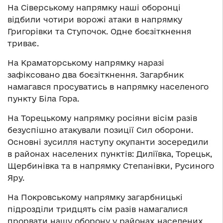
На Сіверському напрямку наші оборонці
відбили чотири ворожі атаки в напрямку
Григорівки та Ступочок. Одне боєзіткнення
триває.
На Краматорському напрямку наразі
зафіксовано два боєзіткнення. Загарбник
намагався просуватись в напрямку населеного
пункту Біла Гора.
На Торецькому напрямку росіяни вісім разів
безуспішно атакували позиції Сил оборони.
Основні зусилля наступу окупанти зосередили
в районах населених пунктів: Диліївка, Торецьк,
Щербинівка та в напрямку Степанівки, Русиного
Яру.
На Покровському напрямку загарбницькі
підрозділи тридцять сім разів намагалися
прорвати нашу оборону у районах населених