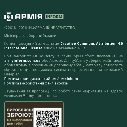
© 2018 - 2026, ІНФОРМАЦІЙНЕ АГЕНТСТВО,
Міністерство оборони України
Контент доступний за ліцензією
Creative Commons Attribution 4.0
International license
якщо не зазначено інше.
При використанні контенту з сайту АрміяInform посилання на
armyinform.com.ua
обов’язкове. Для суб’єктів у сфері онлайн-медіа
обов’язковим є розміщення у першому абзаці матеріалу прямого та
відкритого для пошукових систем гіперпосилання на цитований
матеріал.
Політика користування сайтом АрміяInform
Політика використання файлів cookie
Зауваження та пропозиції по роботі сайту надсилайте на адресу:
webmaster@armyinform.com.ua