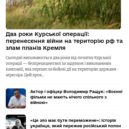
Два роки Курської операції:
перенесення війни на територію рф та
злам планів Кремля
Сьогодні виповнюється два роки від початку Курської
операції — безпрецедентної за задумом і виконанням
кампанії, яка перенесла бойові дії на територію держави-
агресора. Цей крок…
Актор і офіцер Володимир Ращук: «Воєнні
фільми не мають нічого спільного з
війною»
«Це зло має бути переможене»: історія
українця, який пережив російський полон