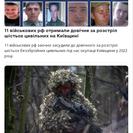
11 військових рф отримали довічне за розстріл
шістьох цивільних на Київщині
11 військових рф заочно засудили до довічного за розстріл
шістьох беззбройних цивільних під час окупації Київщини у 2022
році.