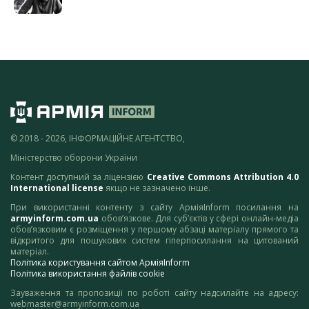
© 2018 - 2026, ІНФОРМАЦІЙНЕ АГЕНТСТВО,
Міністерство оборони України
Контент доступний за ліцензією
Creative Commons Attribution 4.0
International license
якщо не зазначено інше.
При використанні контенту з сайту АрміяInform посилання на
armyinform.com.ua
обов’язкове. Для суб’єктів у сфері онлайн-медіа
обов’язковим є розміщення у першому абзаці матеріалу прямого та
відкритого для пошукових систем гіперпосилання на цитований
матеріал.
Політика користування сайтом АрміяInform
Політика використання файлів cookie
Зауваження та пропозиції по роботі сайту надсилайте на адресу:
webmaster@armyinform.com.ua