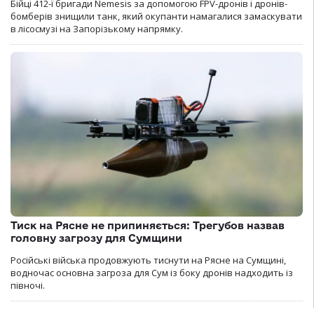
Бійці 412-ї бригади Nemesis за допомогою FPV-дронів і дронів-
бомберів знищили танк, який окупанти намагалися замаскувати
в лісосмузі на Запорізькому напрямку.
Тиск на Рясне не припиняється: Трегубов назвав
головну загрозу для Сумщини
Російські війська продовжують тиснути на Рясне на Сумщині,
водночас основна загроза для Сум із боку дронів надходить із
півночі.