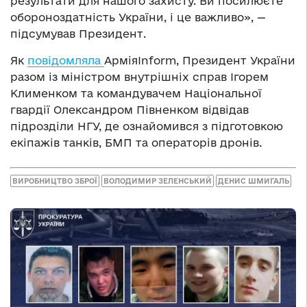
результати для нашого захисту. Ви посилюєте
обороноздатність України, і це важливо», —
підсумував Президент.
Як
повідомляла
АрміяInform, Президент України
разом із міністром внутрішніх справ Ігорем
Клименком та командувачем Національної
гвардії Олександром Півненком відвідав
підрозділи НГУ, де ознайомився з підготовкою
екіпажів танків, БМП та операторів дронів.
ВИРОБНИЦТВО ЗБРОЇ
ВОЛОДИМИР ЗЕЛЕНСЬКИЙ
ДЕНИС ШМИГАЛЬ