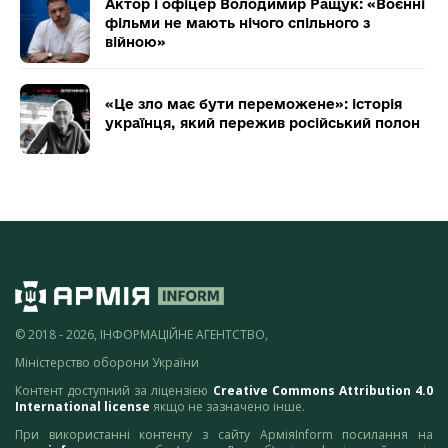
Актор і офіцер Володимир Ращук: «Воєнні
фільми не мають нічого спільного з
війною»
«Це зло має бути переможене»: історія
українця, який пережив російський полон
© 2018 - 2026, ІНФОРМАЦІЙНЕ АГЕНТСТВО,
Міністерство оборони України
Контент доступний за ліцензією
Creative Commons Attribution 4.0
International license
якщо не зазначено інше.
При використанні контенту з сайту АрміяInform посилання на