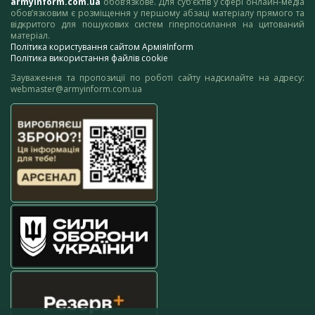
armyinform.com.ua
обов’язкове. Для суб’єктів у сфері онлайн-медіа
обов’язковим є розміщення у першому абзаці матеріалу прямого та
відкритого для пошукових систем гіперпосилання на цитований
матеріал.
Політика користування сайтом АрміяInform
Політика використання файлів cookie
Зауваження та пропозиції по роботі сайту надсилайте на адресу:
webmaster@armyinform.com.ua