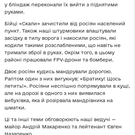
у бліндаж переконали їх вийти з піднятими
руками.
Бійці «Скали» зачистили від росіян населений
пункт. Також наші штурмовики влаштували
засідку в тилу ворога і накосили росіян, які
ходили такими розслабленими, що навіть не
тримали зброї в руках. Окрім того, в цьому
районі працювали FPV-дрони та бомбери.
Двоє росіян кудись мандрували дорогою.
Раптом один з них вигукнув: «Братику! Щось
летить!». Росіяни неспішно попрямували в кущі,
але на дорозі в одного з них виявилася
вибухівка, яка й розірвала мандрівника на
шматки.
Ці та інші теми обговорюють наші ведучі —
майор Андрій Макаренко та лейтенант Євген
Назаренко.