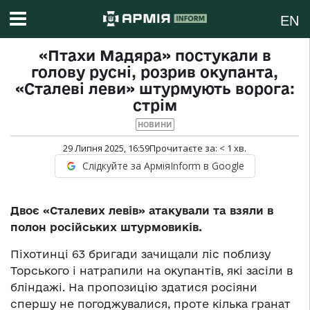
EN
«Птахи Мадяра» постукали в
голову русні, розрив окупанта,
«Сталеві леви» штурмують ворога:
стрім
НОВИНИ
29 Липня 2025, 16:59
Прочитаєте за:
< 1
хв.
Слідкуйте за АрміяInform в Google
Двоє «Сталевих левів» атакували та взяли в
полон російських штурмовиків.
Піхотинці 63 бригади зачищали ліс поблизу
Торського і натрапили на окупантів, які засіли в
бліндажі. На пропозицію здатися росіяни
спершу не погоджувалися, проте кілька гранат