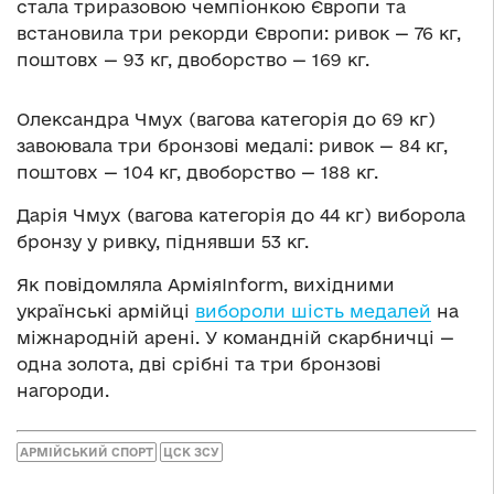
стала триразовою чемпіонкою Європи та
встановила три рекорди Європи: ривок — 76 кг,
поштовх — 93 кг, двоборство — 169 кг.
Олександра Чмух (вагова категорія до 69 кг)
завоювала три бронзові медалі: ривок — 84 кг,
поштовх — 104 кг, двоборство — 188 кг.
Дарія Чмух (вагова категорія до 44 кг) виборола
бронзу у ривку, піднявши 53 кг.
Як повідомляла АрміяInform, вихідними
українські армійці
вибороли шість медалей
на
міжнародній арені. У командній скарбничці —
одна золота, дві срібні та три бронзові
нагороди.
АРМІЙСЬКИЙ СПОРТ
ЦСК ЗСУ