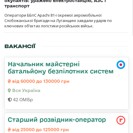
окупантів: уражено електростанцію, АЗС і
транспорт
Оператори ББпС Apachi 81-ї окремої аеромобільної
Слобожанської бригади на Луганщині завдали ударів по
ключових об’єктах логістики російських військ.
ВАКАНСІЇ
Начальник майстерні
батальйону безпілотних систем
від 60000 до 130000 грн
Вся Україна
42 ОМБр
Стаpший pозвідник-опеpатоp
від 25000 до 125000 грн