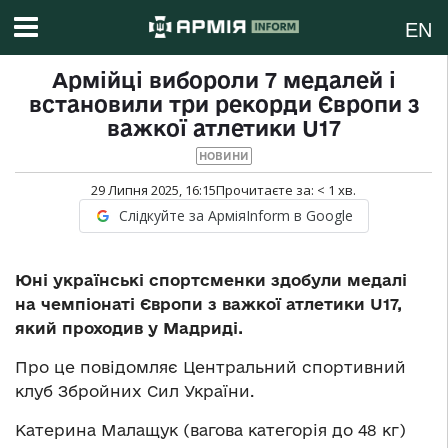
EN
Армійці вибороли 7 медалей і
встановили три рекорди Європи з
важкої атлетики U17
НОВИНИ
29 Липня 2025, 16:15
Прочитаєте за:
< 1
хв.
Слідкуйте за АрміяInform в Google
Юні українські спортсменки здобули медалі
на чемпіонаті Європи з важкої атлетики U17,
який проходив у Мадриді.
Про це повідомляє Центральний спортивний
клуб Збройних Сил України.
Катерина Малащук (вагова категорія до 48 кг)