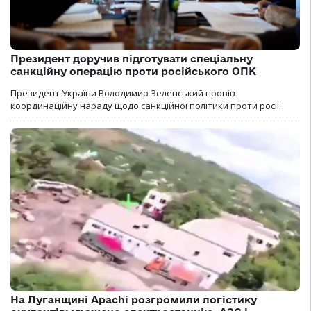
Президент доручив підготувати спеціальну
санкційну операцію проти російського ОПК
Президент України Володимир Зеленський провів
координаційну нараду щодо санкційної політики проти росії.
На Луганщині Apachi розгромили логістику