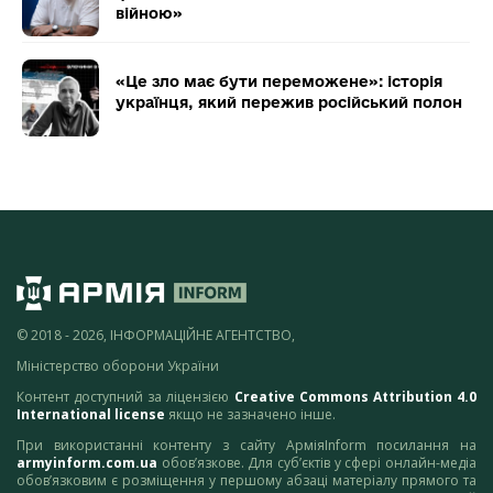
війною»
«Це зло має бути переможене»: історія
українця, який пережив російський полон
© 2018 - 2026, ІНФОРМАЦІЙНЕ АГЕНТСТВО,
Міністерство оборони України
Контент доступний за ліцензією
Creative Commons Attribution 4.0
International license
якщо не зазначено інше.
При використанні контенту з сайту АрміяInform посилання на
armyinform.com.ua
обов’язкове. Для суб’єктів у сфері онлайн-медіа
обов’язковим є розміщення у першому абзаці матеріалу прямого та