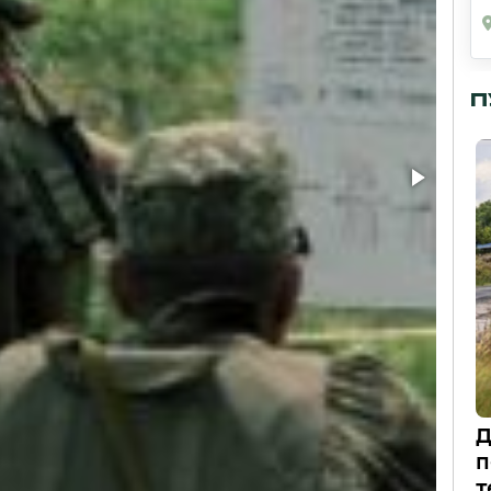
П
Д
п
т