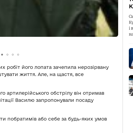
К
С
К
і 
н
чних робіт його лопата зачепила нерозірвану
тувати життя. Але, на щастя, все
ого артилерійського обстрілу він отримав
літації Василю запропонували посаду
ти побратимів або себе за будь-яких умов