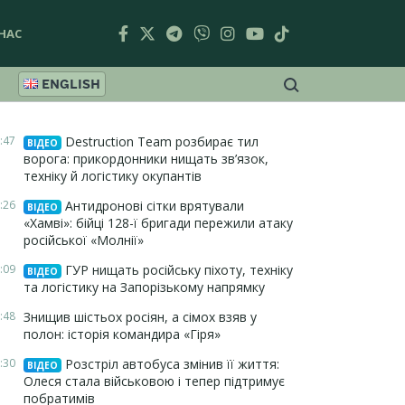
НАС
ENGLISH
:47
Destruction Team розбирає тил
ВІДЕО
ворога: прикордонники нищать зв’язок,
техніку й логістику окупантів
:26
Антидронові сітки врятували
ВІДЕО
«Хамві»: бійці 128-ї бригади пережили атаку
російської «Молнії»
:09
ГУР нищать російську піхоту, техніку
ВІДЕО
та логістику на Запорізькому напрямку
:48
Знищив шістьох росіян, а сімох взяв у
полон: історія командира «Гіря»
:30
Розстріл автобуса змінив її життя:
ВІДЕО
Олеся стала військовою і тепер підтримує
побратимів