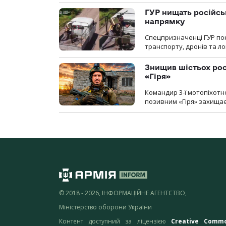
ГУР нищать російськ
напрямку
Спецпризначенці ГУР пок
транспорту, дронів та ло
Знищив шістьох росі
«Гіря»
Командир 3-ї мотопіхотно
позивним «Гіря» захищає
© 2018 - 2026, ІНФОРМАЦІЙНЕ АГЕНТСТВО,
Міністерство оборони України
Контент доступний за ліцензією
Creative Comm