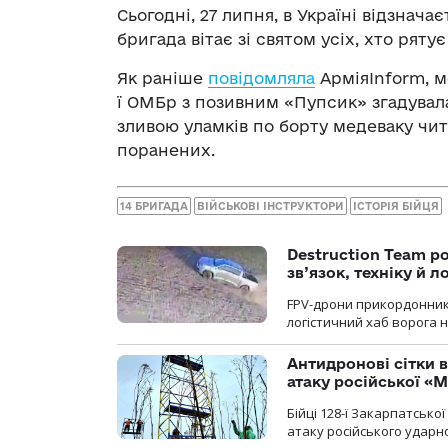
Сьогодні, 27 липня, в Україні відзнача
бригада вітає зі святом усіх, хто рятує
Як раніше
повідомляла
АрміяInform, м
ї ОМБр з позивним «Пупсик» згадувала
зливою уламків по борту медеваку чи
поранених.
14 БРИГАДА
ВІЙСЬКОВІ ІНСТРУКТОРИ
ІСТОРІЯ БІЙЦЯ
Destruction Team р
зв’язок, техніку й л
FPV-дрони прикордонників
логістичний хаб ворога 
Антидронові сітки в
атаку російської «М
Бійці 128-ї Закарпатсько
атаку російського ударн