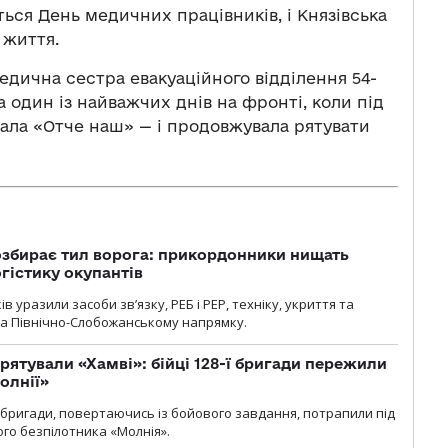
ється День медичних працівників, і Князівська
 життя.
едична сестра евакуаційного відділення 54-
 один із найважчих днів на фронті, коли під
тала «Отче наш» — і продовжувала рятувати
озбирає тил ворога: прикордонники нищать
огістику окупантів
 уразили засоби зв’язку, РЕБ і РЕР, техніку, укриття та
на Північно-Слобожанському напрямку.
рятували «Хамві»: бійці 128-ї бригади пережили
олнії»
ї бригади, повертаючись із бойового завдання, потрапили під
ого безпілотника «Молнія».