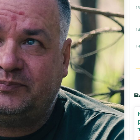
15
14
14
В