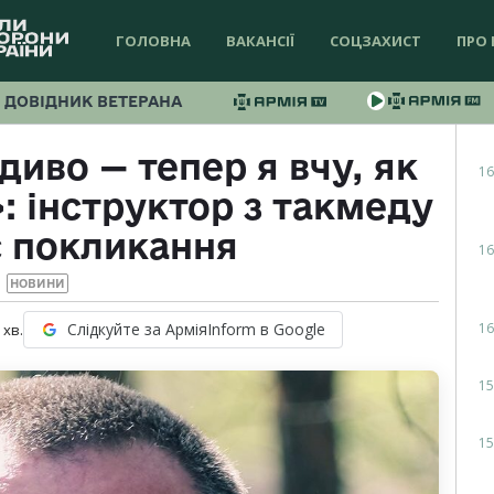
ГОЛОВНА
ВАКАНСІЇ
СОЦЗАХИСТ
ПРО 
ДОВІДНИК ВЕТЕРАНА
иво — тепер я вчу, як
16
: інструктор з такмеду
є покликання
16
НОВИНИ
16
Слідкуйте за АрміяInform в Google
хв.
15
15