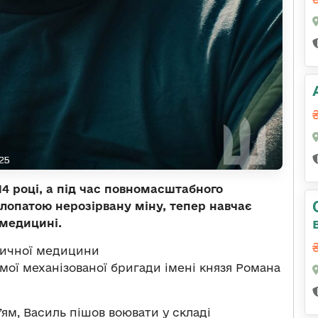
14 році, а під час повномасштабного
лопатою нерозірвану міну, тепер навчає
 медицині.
тичної медицини
емої механізованої бригади імені князя Романа
’ям, Василь пішов воювати у складі