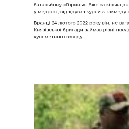
батальйону «Горинь». Вже за кілька д
у медроті, відвідував курси з такмеду 
Вранці 24 лютого 2022 року він, не ваг
Князівської бригади займав різні посад
кулеметного взводу.