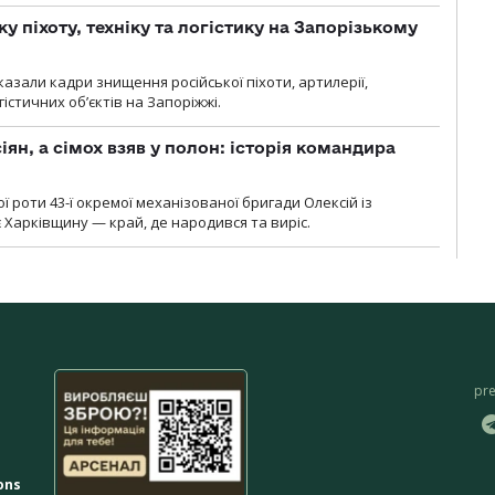
у піхоту, техніку та логістику на Запорізькому
азали кадри знищення російської піхоти, артилерії,
гістичних об’єктів на Запоріжжі.
ян, а сімох взяв у полон: історія командира
ї роти 43-ї окремої механізованої бригади Олексій із
 Харківщину — край, де народився та виріс.
pr
ons