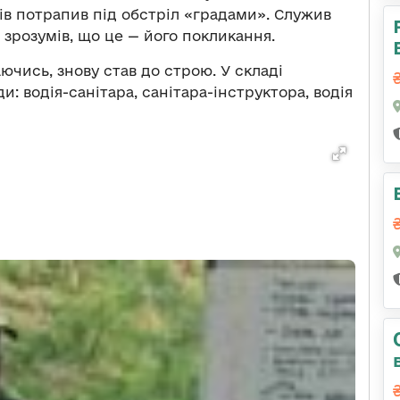
нів потрапив під обстріл «градами». Служив
і зрозумів, що це — його покликання.
аючись, знову став до строю. У складі
и: водія-санітара, санітара-інструктора, водія