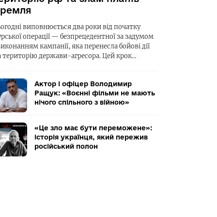
ремля
ьогодні виповнюється два роки від початку
урської операції — безпрецедентної за задумом
виконанням кампанії, яка перенесла бойові дії
а територію держави-агресора. Цей крок…
Актор і офіцер Володимир
Ращук: «Воєнні фільми не мають
нічого спільного з війною»
«Це зло має бути переможене»:
історія українця, який пережив
російський полон