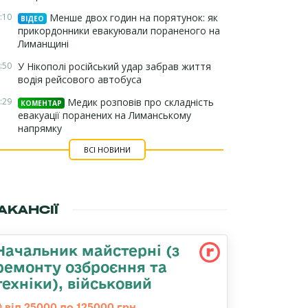
:10
Менше двох годин на порятунок: як
ВІДЕО
прикордонники евакуювали пораненого на
Лиманщині
:50
У Нікополі російський удар забрав життя
водія рейсового автобуса
:29
Медик розповів про складність
КОМЕНТАР
евакуації поранених на Лиманському
напрямку
ВСІ НОВИНИ
АКАНСІЇ
Начальник майстеpні (з
ремонту озбpоєння та
техніки), військовий
від 25000 до 125000 грн