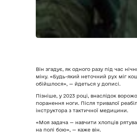
Він згадує, як одного разу під час ні
міну. «Будь-який неточний рух міг кош
обійшлося», — йдеться у дописі.
Пізніше, у 2023 році, внаслідок ворож
поранення ноги. Після тривалої реабі
інструктора з тактичної медицини.
«Моя задача — навчити хлопців рятува
на полі бою», — каже він.