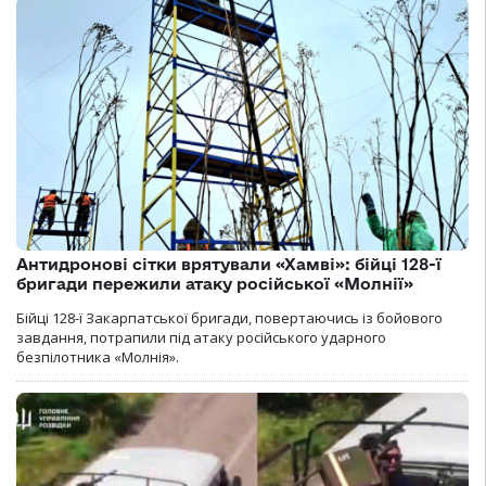
Антидронові сітки врятували «Хамві»: бійці 128-ї
бригади пережили атаку російської «Молнії»
Бійці 128-ї Закарпатської бригади, повертаючись із бойового
завдання, потрапили під атаку російського ударного
безпілотника «Молнія».