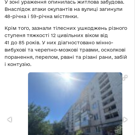
У зоні ураження опинилась житлова забудова.
Внаслідок атаки окупантів на вулиці загинули
48-річна і 59-річна містянки.
Крім того, зазнали тілесних ушкоджень різного
ступеня тяжкості 12 цивільних віком від
41 до 85 років. У них діагностовано мінно-
вибухові та черепно-мозкові травми, осколкові
поранення, перелом, рвані та різані рани, забій
і контузію.