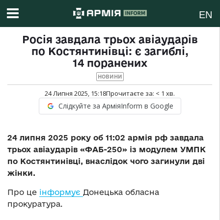
EN
Росія завдала трьох авіаударів
по Костянтинівці: є загиблі,
14 поранених
НОВИНИ
24 Липня 2025, 15:18
Прочитаєте за:
< 1
хв.
Слідкуйте за АрміяInform в Google
24 липня 2025 року об 11:02 армія рф завдала
трьох авіаударів «ФАБ-250» із модулем УМПК
по Костянтинівці, внаслідок чого загинули дві
жінки.
Про це
інформує
Донецька обласна
прокуратура.