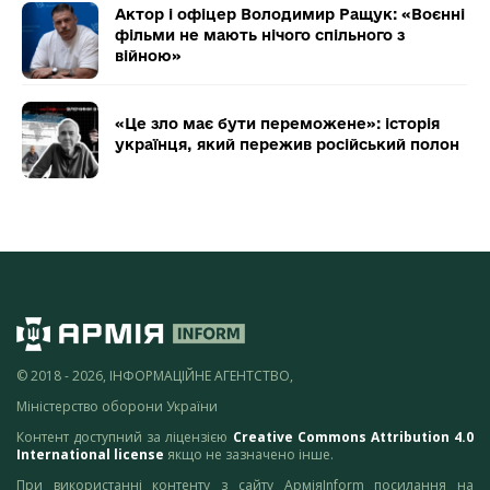
Актор і офіцер Володимир Ращук: «Воєнні
фільми не мають нічого спільного з
війною»
«Це зло має бути переможене»: історія
українця, який пережив російський полон
© 2018 - 2026, ІНФОРМАЦІЙНЕ АГЕНТСТВО,
Міністерство оборони України
Контент доступний за ліцензією
Creative Commons Attribution 4.0
International license
якщо не зазначено інше.
При використанні контенту з сайту АрміяInform посилання на