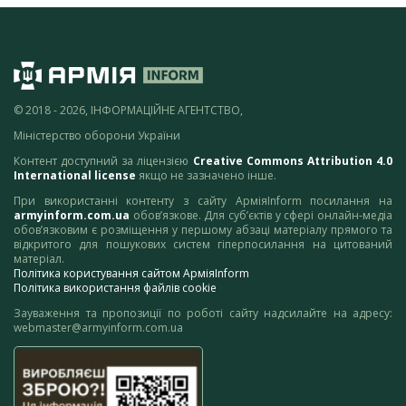
© 2018 - 2026, ІНФОРМАЦІЙНЕ АГЕНТСТВО,
Міністерство оборони України
Контент доступний за ліцензією
Creative Commons Attribution 4.0
International license
якщо не зазначено інше.
При використанні контенту з сайту АрміяInform посилання на
armyinform.com.ua
обов’язкове. Для суб’єктів у сфері онлайн-медіа
обов’язковим є розміщення у першому абзаці матеріалу прямого та
відкритого для пошукових систем гіперпосилання на цитований
матеріал.
Політика користування сайтом АрміяInform
Політика використання файлів cookie
Зауваження та пропозиції по роботі сайту надсилайте на адресу:
webmaster@armyinform.com.ua