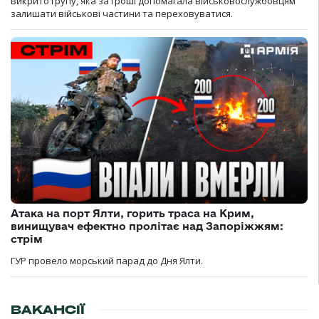
Викрито групу, яка за гроші допомагала військовослужбовцям
залишати військові частини та переховуватися.
Атака на порт Ялти, горить траса на Крим,
винищувач ефектно пролітає над Запоріжжям:
стрім
ГУР провело морський парад до Дня Ялти.
ВАКАНСІЇ