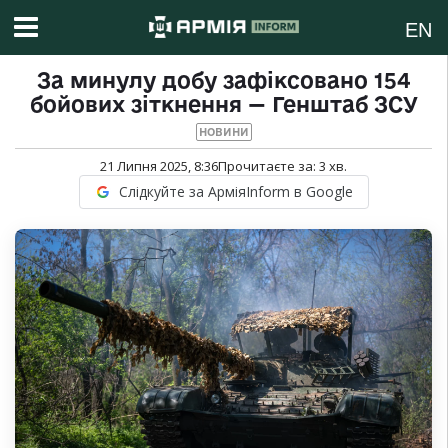
EN
За минулу добу зафіксовано 154
бойових зіткнення — Генштаб ЗСУ
НОВИНИ
21 Липня 2025, 8:36
Прочитаєте за:
3
хв.
Слідкуйте за АрміяInform в Google