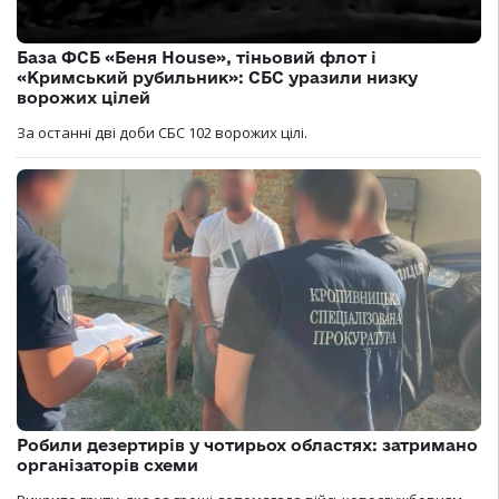
База ФСБ «Беня House», тіньовий флот і
«Кримський рубильник»: СБС уразили низку
ворожих цілей
За останні дві доби СБС 102 ворожих цілі.
Робили дезертирів у чотирьох областях: затримано
організаторів схеми