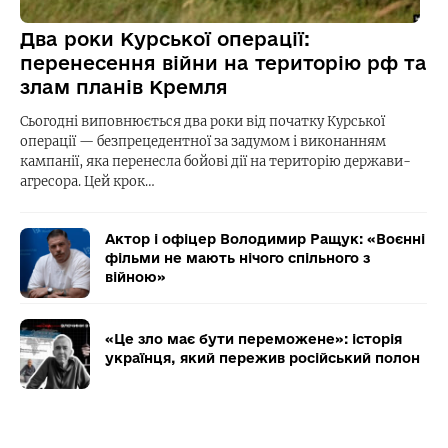
Два роки Курської операції:
перенесення війни на територію рф та
злам планів Кремля
Сьогодні виповнюється два роки від початку Курської
операції — безпрецедентної за задумом і виконанням
кампанії, яка перенесла бойові дії на територію держави-
агресора. Цей крок…
Актор і офіцер Володимир Ращук: «Воєнні
фільми не мають нічого спільного з
війною»
«Це зло має бути переможене»: історія
українця, який пережив російський полон