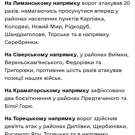
На Лиманському напрямку
ворог атакував 20
разів, намагаючись просунутися вперед у
районах населених пунктів Карпівка,
Колодязі, Новий Мир, Рідкодуб,
Шандриголове, Торське та в напрямку
Серебрянки.
На Сіверському напрямку
, у районах Виїмки,
Верхньокам’янського, Федорівки та
Григорівки, противник шість разів атакував
позиції наших військ.
На Краматорському напрямку
зафіксовано
два боєзіткнення у районах Предтечиного та
Білої Гори.
На Торецькому напрямку
ворог здійснив
дев’ять атак у районах Диліївки, Щербинівки,
Русиного Яру, Торецька та в напрямку