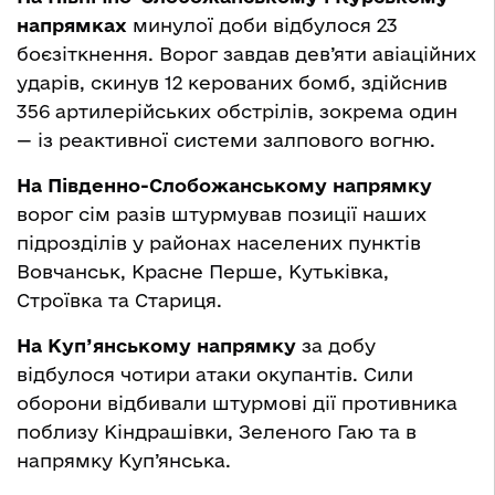
напрямках
минулої доби відбулося 23
боєзіткнення. Ворог завдав дев’яти авіаційних
ударів, скинув 12 керованих бомб, здійснив
356 артилерійських обстрілів, зокрема один
— із реактивної системи залпового вогню.
На Південно-Слобожанському напрямку
ворог сім разів штурмував позиції наших
підрозділів у районах населених пунктів
Вовчанськ, Красне Перше, Кутьківка,
Строївка та Стариця.
На Куп’янському напрямку
за добу
відбулося чотири атаки окупантів. Сили
оборони відбивали штурмові дії противника
поблизу Кіндрашівки, Зеленого Гаю та в
напрямку Куп’янська.