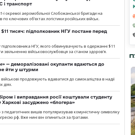
С і транспорт
1-ї окремої аеромобільної Слобожанської бригади на
 по ключових об’єктах логістики російських військ.
 $11 тисяч: підполковник НГУ постане перед
 підполковника НГУ, якого обвинувачують в одержанні $11
яти звільненню військовослужбовця за станом здоров’я.
П
ги» — деморалізовані окупанти вдаються до
не йти у штурми
і військові продовжують вдаватися до самокаліцтва в надії
х діях.
біром і виправдання росії коштували студенту
у Харкові засуджено «блогера»
о з педагогічних вишів популяризував комуністичну символіку
ресію рф. Вже нині він опиниться за ґратами.