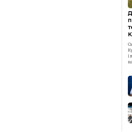
Д
п
т
К
С
К
і 
н