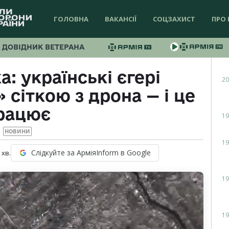
ГОЛОВНА
ВАКАНСІЇ
СОЦЗАХИСТ
ПРО 
ДОВІДНИК ВЕТЕРАНА
: українські єгері
20
 сіткою з дрона — і це
рацює
19
НОВИНИ
19
Слідкуйте за АрміяInform в Google
хв.
19
19