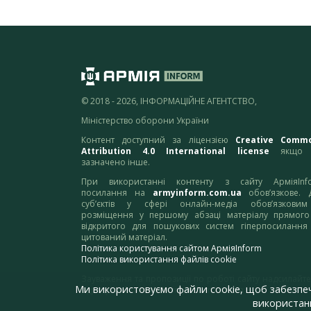
© 2018 - 2026, ІНФОРМАЦІЙНЕ АГЕНТСТВО,
Міністерство оборони України
Контент доступний за ліцензією
Creative Comm
Attribution 4.0 International license
якщо 
зазначено інше.
При використанні контенту з сайту АрміяInf
посилання на
armyinform.com.ua
обов’язкове. 
суб’єктів у сфері онлайн-медіа обов’язкови
розміщення у першому абзаці матеріалу прямого
відкритого для пошукових систем гіперпосилання
цитований матеріал.
Політика користування сайтом АрміяInform
Політика використання файлів cookie
Зауваження та пропозиції по роботі сайту надсилайте
Ми використовуємо файли cookie, щоб забезпе
адресу:
webmaster@armyinform.com.ua
використанн