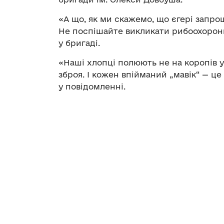
«А що, як ми скажемо, що єгері запр
Не поспішайте викликати рибоохоронн
у бригаді.
«Наші хлопці полюють не на коропів у с
зброя. І кожен впійманий „мавік“ — це
у повідомленні.