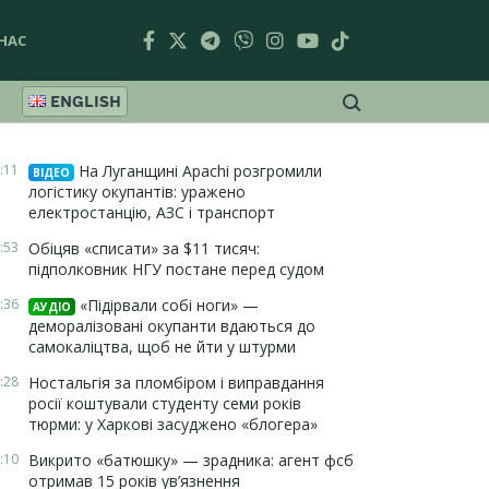
НАС
ENGLISH
:11
На Луганщині Apachi розгромили
ВІДЕО
логістику окупантів: уражено
електростанцію, АЗС і транспорт
:53
Обіцяв «списати» за $11 тисяч:
підполковник НГУ постане перед судом
:36
«Підірвали собі ноги» —
АУДІО
деморалізовані окупанти вдаються до
самокаліцтва, щоб не йти у штурми
:28
Ностальгія за пломбіром і виправдання
росії коштували студенту семи років
тюрми: у Харкові засуджено «блогера»
:10
Викрито «батюшку» — зрадника: агент фсб
отримав 15 років ув’язнення