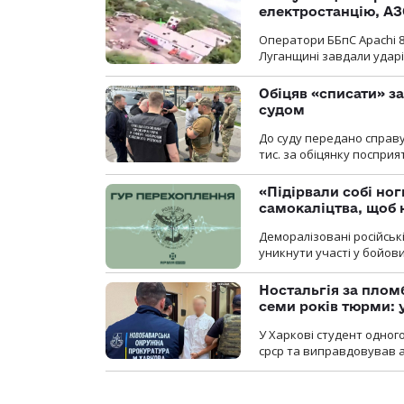
електростанцію, АЗ
Оператори ББпС Apachi 8
Луганщині завдали ударів
Обіцяв «списати» за
судом
До суду передано справу
тис. за обіцянку поспри
«Підірвали собі но
самокаліцтва, щоб 
Деморалізовані російськ
уникнути участі у бойови
Ностальгія за плом
семи років тюрми: 
У Харкові студент одног
срср та виправдовував аг