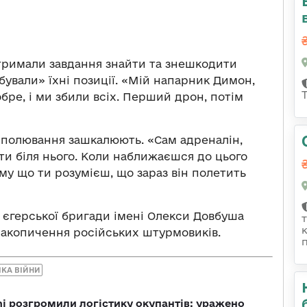
отримали завдання знайти та знешкодити
ували» їхні позиції. «Мій напарник Димон,
обре, і ми збили всіх. Перший дрон, потім
го полювання зашкалюють. «Сам адреналін,
 ти біля нього. Коли наближаєшся до цього
му що ти розумієш, що зараз він полетить
ї єгерської бригади імені Олекси Довбуша
 накопичення російських штурмовиків.
ІКА ВІЙНИ
i розгромили логістику окупантів: уражено