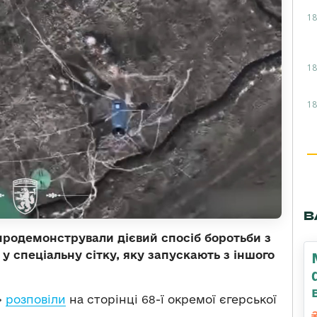
18
18
18
В
 продемонстрували дієвий спосіб боротьби з
у спеціальну сітку, яку запускають з іншого
»
розповіли
на сторінці 68-ї окремої єгерської