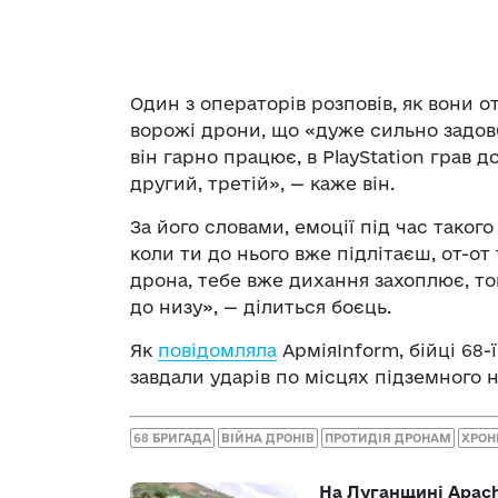
Один з операторів розповів, як вони 
ворожі дрони, що «дуже сильно задовб
він гарно працює, в PlayStation грав д
другий, третій», — каже він.
За його словами, емоції під час тако
коли ти до нього вже підлітаєш, от-от
дрона, тебе вже дихання захоплює, то
до низу», — ділиться боєць.
Як
повідомляла
АрміяInform, бійці 68-
завдали ударів по місцях підземного
68 БРИГАДА
ВІЙНА ДРОНІВ
ПРОТИДІЯ ДРОНАМ
ХРОН
На Луганщині Apach