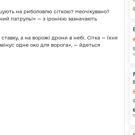
ошують на риболовлю сіткою? Неочікувано?
ий патруль!» — з іронією зазначають
тавку, а на ворожі дрони в небі. Сітка — їхня
 мінус одне око для ворога», — йдеться