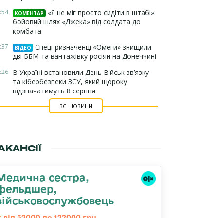
:54
«Я не міг просто сидіти в штабі»:
КОМЕНТАР
бойовий шлях «Джека» від солдата до
комбата
:37
Спецпризначенці «Омеги» знищили
ВІДЕО
дві ББМ та вантажівку росіян на Донеччині
:26
В Україні встановили День Військ зв’язку
та кібербезпеки ЗСУ, який щороку
відзначатимуть 8 серпня
ВСІ НОВИНИ
АКАНСІЇ
Медична сестра,
фельдшер,
військовослужбовець
від 52000 до 122000 грн