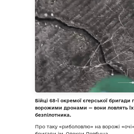
Бійці 68-ї окремої єгерської бригади
ворожими дронами — вони ловлять їх 
безпілотника.
Про таку «риболовлю» на ворожі «очі
бригади ім. Олекси Довбуша.