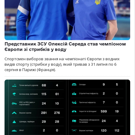
Представник ЗСУ Олексій Середа став чемпіоном
Європи зі стрибків у воду
Спортсмен виборов звання на чемпіонаті Європи з водних
видів спорту (стрибки у воду), який тривав з 31 липня по 6
серпня в Парижі (Франція).