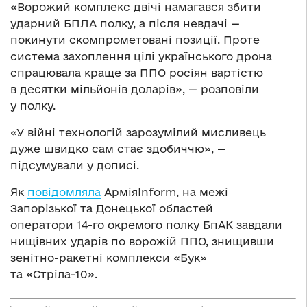
«Ворожий комплекс двічі намагався збити
ударний БПЛА полку, а після невдачі —
покинути скомпрометовані позиції. Проте
система захоплення цілі українського дрона
спрацювала краще за ППО росіян вартістю
в десятки мільйонів доларів», — розповіли
у полку.
«У війні технологій зарозумілий мисливець
дуже швидко сам стає здобиччю», —
підсумували у дописі.
Як
повідомляла
АрміяInform, на межі
Запорізької та Донецької областей
оператори 14-го окремого полку БпАК завдали
нищівних ударів по ворожій ППО, знищивши
зенітно-ракетні комплекси «Бук»
та «Стріла-10».