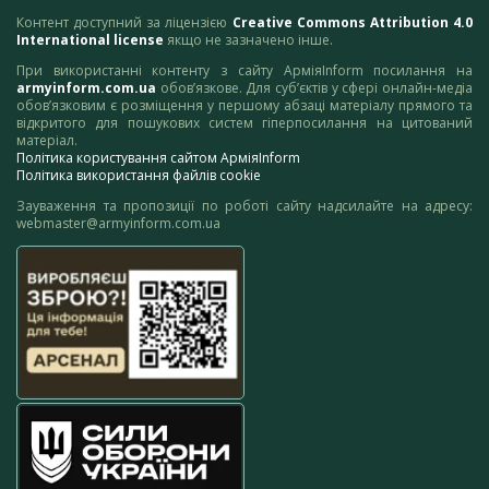
Контент доступний за ліцензією
Creative Commons Attribution 4.0
International license
якщо не зазначено інше.
При використанні контенту з сайту АрміяInform посилання на
armyinform.com.ua
обов’язкове. Для суб’єктів у сфері онлайн-медіа
обов’язковим є розміщення у першому абзаці матеріалу прямого та
відкритого для пошукових систем гіперпосилання на цитований
матеріал.
Політика користування сайтом АрміяInform
Політика використання файлів cookie
Зауваження та пропозиції по роботі сайту надсилайте на адресу:
webmaster@armyinform.com.ua