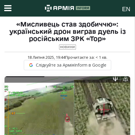
EN
«Мисливець став здобиччю»:
український дрон виграв дуель із
російським ЗРК «Тор»
НОВИНИ
18 Липня 2025, 19:44
Прочитаєте за:
< 1
хв.
Слідкуйте за АрміяInform в Google