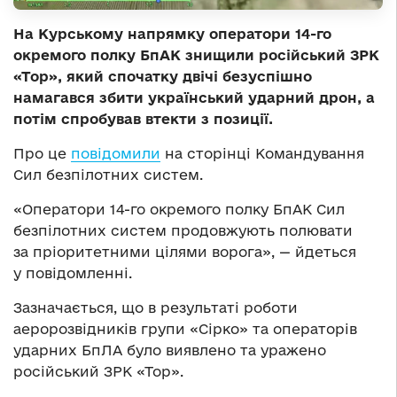
На Курському напрямку оператори 14-го
окремого полку БпАК знищили російський ЗРК
«Тор», який спочатку двічі безуспішно
намагався збити український ударний дрон, а
потім спробував втекти з позиції.
Про це
повідомили
на сторінці Командування
Сил безпілотних систем.
«Оператори 14-го окремого полку БпАК Сил
безпілотних систем продовжують полювати
за пріоритетними цілями ворога», — йдеться
у повідомленні.
Зазначається, що в результаті роботи
аеророзвідників групи «Сірко» та операторів
ударних БпЛА було виявлено та уражено
російський ЗРК «Тор».