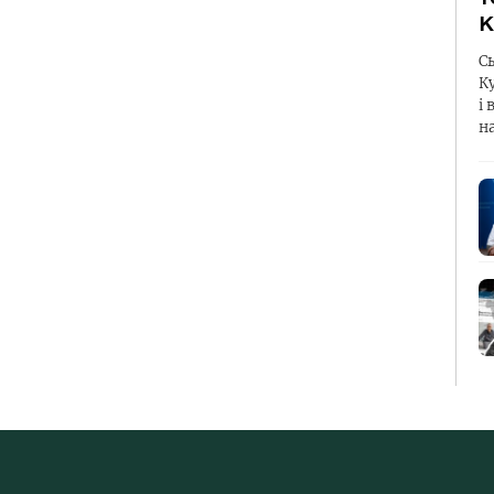
К
С
К
і 
н