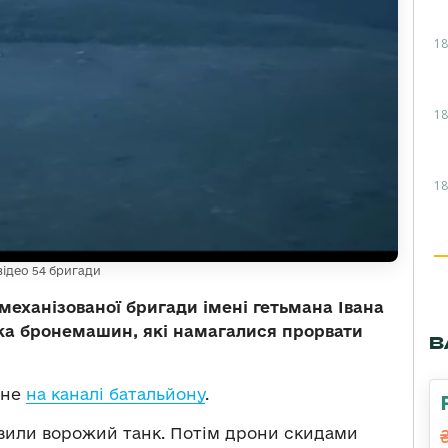
18
18
18
 відео 54 бригади
 механізованої бригади імені гетьмана Івана
ка бронемашин, які намагалися прорвати
В
ене
на каналі батальйону
.
разили ворожий танк. Потім дрони скидами