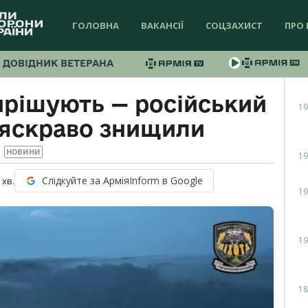
ГОЛОВНА
ВАКАНСІЇ
СОЦЗАХИСТ
ПРО 
ДОВІДНИК ВЕТЕРАНА
вирішують — російський
19
яскраво знищили
НОВИНИ
19
Слідкуйте за АрміяInform в Google
хв.
19
19
18