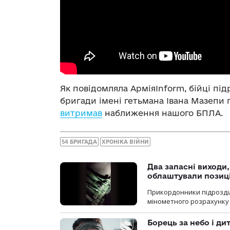
Як повідомляла АрміяInform, бійці під
бригади імені гетьмана Івана Мазепи 
витримав
наближення нашого БПЛА.
54 БРИГАДА
ХРОНІКА ВІЙНИ
Два запасні виходи
облаштували позиц
Прикордонники підрозді
мінометного розрахунку 
Борець за небо і ди