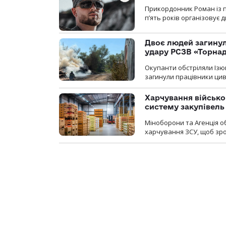
Прикордонник Роман із 
п’ять років організовує
Двоє людей загину
удару РСЗВ «Торнад
Окупанти обстріляли Ізю
загинули працівники цив
Харчування військ
систему закупівель
Міноборони та Агенція 
харчування ЗСУ, щоб зро