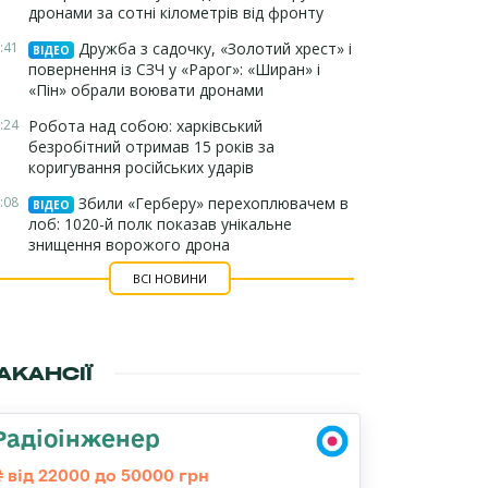
дронами за сотні кілометрів від фронту
:41
Дружба з садочку, «Золотий хрест» і
ВІДЕО
повернення із СЗЧ у «Рарог»: «Ширан» і
«Пін» обрали воювати дронами
:24
Робота над собою: харківський
безробітний отримав 15 років за
коригування російських ударів
:08
Збили «Герберу» перехоплювачем в
ВІДЕО
лоб: 1020-й полк показав унікальне
знищення ворожого дрона
ВСІ НОВИНИ
АКАНСІЇ
Радіоінженер
від 22000 до 50000 грн