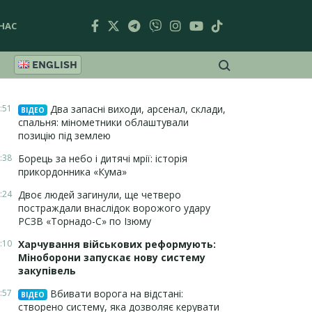
НАС
ENGLISH
:51
Два запасні виходи, арсенал, склади,
ВІДЕО
спальня: мінометники облаштували
позицію під землею
:38
Борець за небо і дитячі мрії: історія
прикордонника «Кума»
:24
Двоє людей загинули, ще четверо
постраждали внаслідок ворожого удару
РСЗВ «Торнадо-С» по Ізюму
:10
Харчування військових реформують:
Міноборони запускає нову систему
закупівель
:57
Вбивати ворога на відстані:
ВІДЕО
створено систему, яка дозволяє керувати