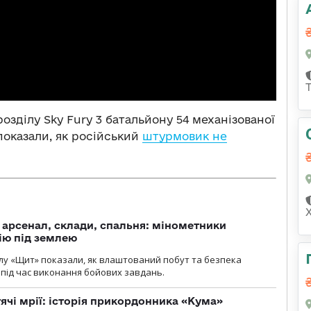
розділу Sky Fury 3 батальйону 54 механізованої
показали, як російський
штурмовик не
, арсенал, склади, спальня: мінометники
ію під землею
лу «Щит» показали, як влаштований побут та безпека
під час виконання бойових завдань.
тячі мрії: історія прикордонника «Кума»