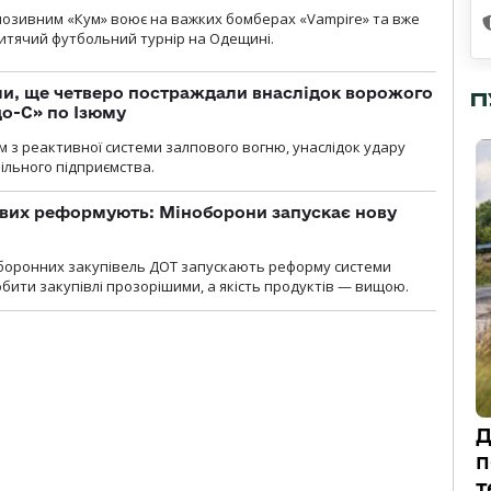
позивним «Кум» воює на важких бомберах «Vampire» та вже
 дитячий футбольний турнір на Одещині.
ли, ще четверо постраждали внаслідок ворожого
П
о-С» по Ізюму
м з реактивної системи залпового вогню, унаслідок удару
ільного підприємства.
ових реформують: Міноборони запускає нову
оборонних закупівель ДОТ запускають реформу системи
бити закупівлі прозорішими, а якість продуктів — вищою.
Д
п
т