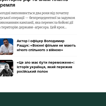
ремля
ьогодні виповнюється два роки від початку
урської операції — безпрецедентної за задумом
виконанням кампанії, яка перенесла бойові дії
а територію держави-агресора. Цей крок…
Актор і офіцер Володимир
Ращук: «Воєнні фільми не мають
нічого спільного з війною»
«Це зло має бути переможене»:
історія українця, який пережив
російський полон