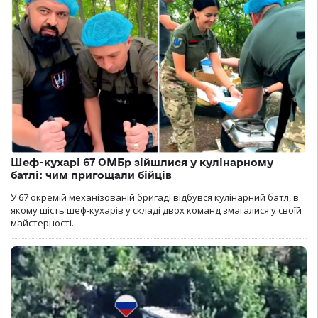
Шеф-кухарі 67 ОМБр зійшлися у кулінарному
батлі: чим пригощали бійців
У 67 окремій механізованій бригаді відбувся кулінарний батл, в
якому шість шеф-кухарів у складі двох команд змагалися у своїй
майстерності.