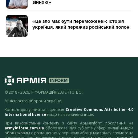
війною»
«Це зло має бути переможене»: історія
українця, який пережив російський полон
© 2018 - 2026, ІНФОРМАЦІЙНЕ АГЕНТСТВО,
Міністерство оборони України
Контент доступний за ліцензією
Creative Commons Attribution 4.0
International license
якщо не зазначено інше.
При використанні контенту з сайту АрміяInform посилання на
armyinform.com.ua
обов’язкове. Для суб’єктів у сфері онлайн-медіа
обов’язковим є розміщення у першому абзаці матеріалу прямого та
відкритого для пошукових систем гіперпосилання на цитований