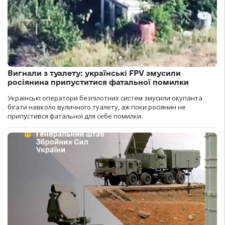
Вигнали з туалету: українські FPV змусили
росіянина припуститися фатальної помилки
Українські оператори безпілотних систем змусили окупанта
бігати навколо вуличного туалету, аж поки росіянин не
припустився фатальної для себе помилки.