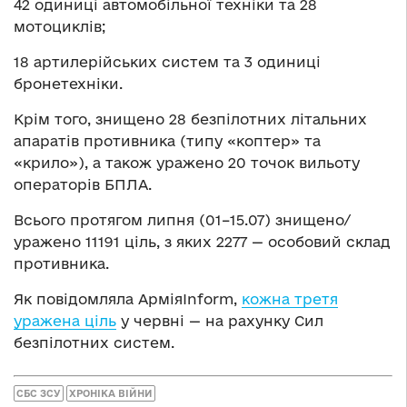
42 одиниці автомобільної техніки та 28
мотоциклів;
18 артилерійських систем та 3 одиниці
бронетехніки.
Крім того, знищено 28 безпілотних літальних
апаратів противника (типу «коптер» та
«крило»), а також уражено 20 точок вильоту
операторів БПЛА.
Всього протягом липня (01–15.07) знищено/
уражено 11191 ціль, з яких 2277 — особовий склад
противника.
Як повідомляла АрміяInform,
кожна третя
уражена ціль
у червні — на рахунку Сил
безпілотних систем.
СБС ЗСУ
ХРОНІКА ВІЙНИ