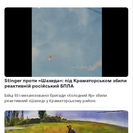
Stinger проти «Шахеда»: під Краматорськом збили
реактивній російський БПЛА
Бійці 93-ї механізованої бригади «Холодний Яр» збили
реактивний «Шахед» у Краматорському районі.