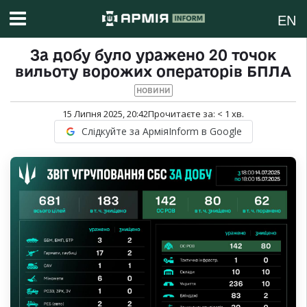
EN
За добу було уражено 20 точок
вильоту ворожих операторів БПЛА
НОВИНИ
15 Липня 2025, 20:42
Прочитаєте за:
< 1
хв.
Слідкуйте за АрміяInform в Google