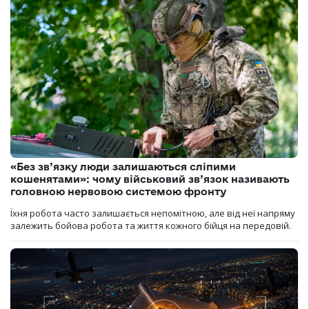
«Без зв’язку люди залишаються сліпими
кошенятами»: чому військовий зв’язок називають
головною нервовою системою фронту
Їхня робота часто залишається непомітною, але від неї напряму
залежить бойова робота та життя кожного бійця на передовій.