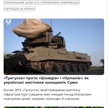
ГЕНЕРАЛЬНИЙ ШТАБ ЗСУ
ОПЕРАТИВНА ІНФОРМАЦІЯ
СИТУАЦІЯ НА ФРОНТІ
«Тунгуска» проти «Шахедів» і «Орланів»: як
українські зенітники захищають Суми
Екіпаж ЗРГК «Тунгуска», який прикриває критичну
інфраструктуру Сумщини, вже знищив понад 30 ворожих
повітряних цілей, зокрема «Шахеди» й «Орлани».