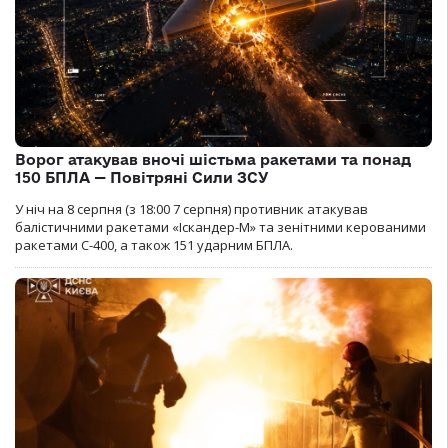
Ворог атакував вночі шістьма ракетами та понад
150 БПЛА — Повітряні Сили ЗСУ
У ніч на 8 серпня (з 18:00 7 серпня) противник атакував
балістичними ракетами «Іскандер-М» та зенітними керованими
ракетами С-400, а також 151 ударним БПЛА.