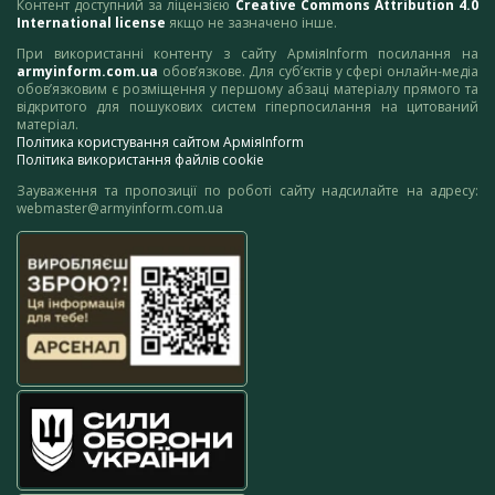
Контент доступний за ліцензією
Creative Commons Attribution 4.0
International license
якщо не зазначено інше.
При використанні контенту з сайту АрміяInform посилання на
armyinform.com.ua
обов’язкове. Для суб’єктів у сфері онлайн-медіа
обов’язковим є розміщення у першому абзаці матеріалу прямого та
відкритого для пошукових систем гіперпосилання на цитований
матеріал.
Політика користування сайтом АрміяInform
Політика використання файлів cookie
Зауваження та пропозиції по роботі сайту надсилайте на адресу:
webmaster@armyinform.com.ua