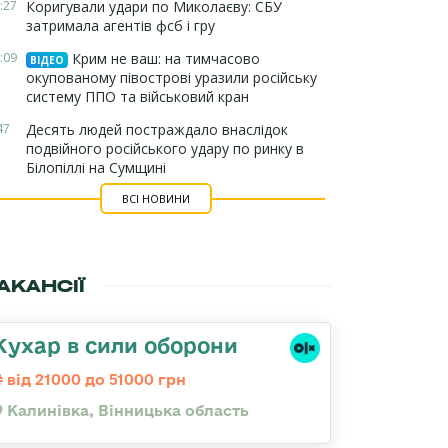
:27
Коригували удари по Миколаєву: СБУ
затримала агентів фсб і гру
:09
Крим не ваш: на тимчасово
ВІДЕО
окупованому півострові уразили російську
систему ППО та військовий кран
47
Десять людей постраждало внаслідок
подвійного російського удару по ринку в
Білопіллі на Сумщині
ВСІ НОВИНИ
АКАНСІЇ
Кухар в сили оборони
від 21000 до 51000 грн
Калинівка, Вінницька область