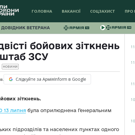
ГОЛОВНА
ВАКАНСІЇ
СОЦЗАХИСТ
ПРО 
ДОВІДНИК ВЕТЕРАНА
двісті бойових зіткнень
11
нштаб ЗСУ
11
НОВИНИ
Слідкуйте за АрміяInform в Google
в.
11
йових зіткнень.
10
0 13 липня
була оприлюднена Генеральним
10
ьких підрозділів та населених пунктах одного