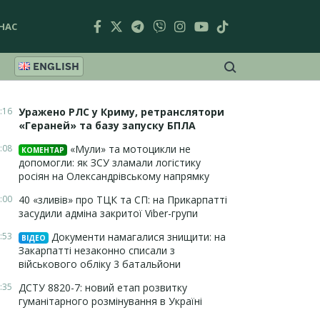
НАС
ENGLISH
:16
Уражено РЛС у Криму, ретранслятори
«Гераней» та базу запуску БПЛА
:08
«Мули» та мотоцикли не
КОМЕНТАР
допомогли: як ЗСУ зламали логістику
росіян на Олександрівському напрямку
:00
40 «зливів» про ТЦК та СП: на Прикарпатті
засудили адміна закритої Viber-групи
:53
Документи намагалися знищити: на
ВІДЕО
Закарпатті незаконно списали з
військового обліку 3 батальйони
:35
ДСТУ 8820-7: новий етап розвитку
гуманітарного розмінування в Україні