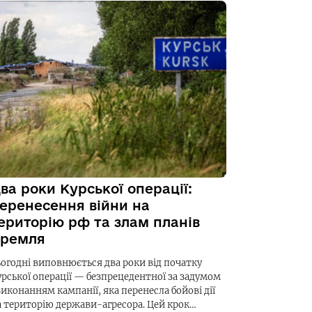
ва роки Курської операції:
еренесення війни на
ериторію рф та злам планів
ремля
ьогодні виповнюється два роки від початку
урської операції — безпрецедентної за задумом
виконанням кампанії, яка перенесла бойові дії
а територію держави-агресора. Цей крок…