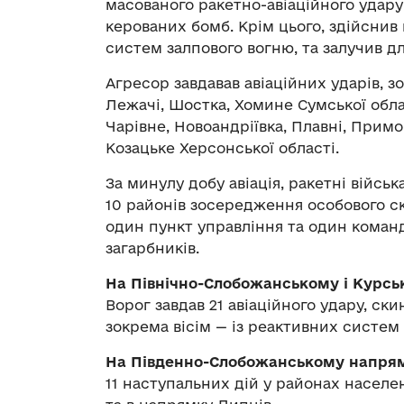
масованого ракетно-авіаційного удару 
керованих бомб. Крім цього, здійснив 
систем залпового вогню, та залучив д
Агресор завдавав авіаційних ударів, 
Лежачі, Шостка, Хомине Сумської облас
Чарівне, Новоандріївка, Плавні, Примо
Козацьке Херсонської області.
За минулу добу авіація, ракетні війсь
10 районів зосередження особового скл
один пункт управління та один кома
загарбників.
На Північно-Слобожанському і Курс
Ворог завдав 21 авіаційного удару, ск
зокрема вісім — із реактивних систем
На Південно-Слобожанському напря
11 наступальних дій у районах населен