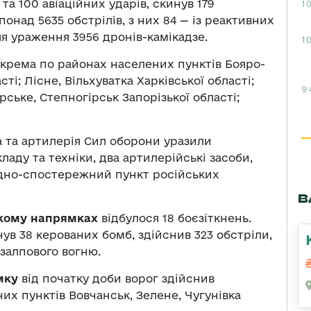
та 100 авіаційних ударів, скинув 179
10
понад 5635 обстрілів, з них 84 — із реактивних
ля ураження 3956 дронів-камікадзе.
10
зокрема по районах населених пунктів Бояро-
ті; Лісне, Вільхуватка Харківської області;
9:
рське, Степногірськ Запорізької області;
ка та артилерія Сил оборони уразили
аду та техніки, два артилерійські засоби,
ндно-спостережний пункт російських
В
ькому напрямках
відбулося 18 боєзіткнень.
инув 38 керованих бомб, здійснив 323 обстріли,
 залпового вогню.
мку
від початку доби ворог здійснив
их пунктів Вовчанськ, Зелене, Чугунівка