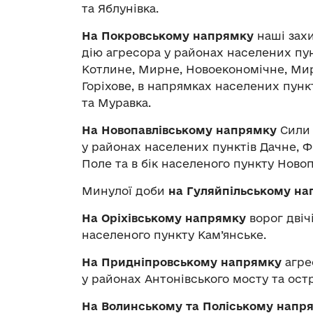
та Яблунівка.
На Покровському напрямку
наші зах
дію агресора у районах населених пун
Котлине, Мирне, Новоекономічне, Мир
Горіхове, в напрямках населених пунк
та Муравка.
На Новопавлівському напрямку
Сили 
у районах населених пунктів Дачне, Ф
Поле та в бік населеного пункту Новоп
Минулої доби
на Гуляйпільському н
На Оріхівському напрямку
ворог двіч
населеного пункту Кам’янське.
На Придніпровському напрямку
агре
у районах Антонівського мосту та ост
На Волинському та Поліському напр