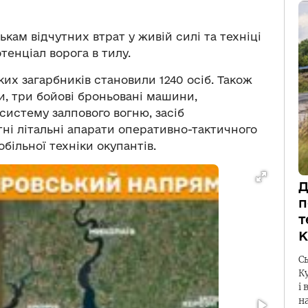
кам відчутних втрат у живій силі та техніці
тенціал ворога в тилу.
ких загарбників становили 1240 осіб. Також
и, три бойові броньовані машини,
систему залпового вогню, засіб
тні літальні апарати оперативно-тактичного
обільної техніки окупантів.
Д
п
т
К
С
К
і 
н