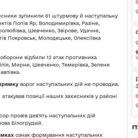
исники зупинили 61 штурмову й наступальну
ктів Попів Яр, Володимирівка, Разіне,
олюбівка, Шевченко, Звірове, Удачне,
тів Покровськ, Молодецьке, Олексіївка
оборони відбили 12 атак противника
ілія, Мирне, Шевченко, Темирівка, Зелене
авлівка.
апрямку
ворог наступальних дій не проводив.
і атакував позиції наших захисників у районі
сор провів дев’ять наступальних дій
рова Білогрудий.
П
ямках
ознак формування наступальних