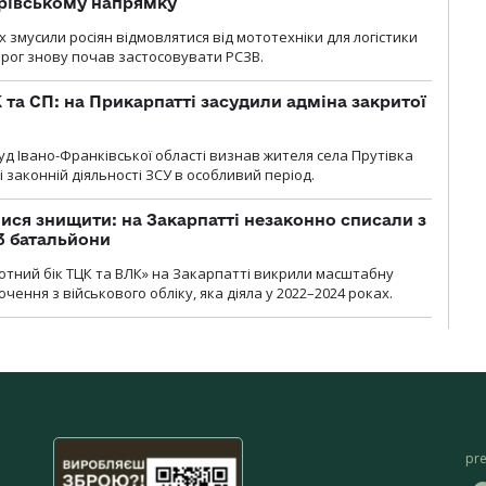
дрівському напрямку
х змусили росіян відмовлятися від мототехніки для логістики
орог знову почав застосовувати РСЗВ.
 та СП: на Прикарпатті засудили адміна закритої
д Івано-Франківської області визнав жителя села Прутівка
законній діяльності ЗСУ в особливий період.
ся знищити: на Закарпатті незаконно списали з
 3 батальйони
тний бік ТЦК та ВЛК» на Закарпатті викрили масштабну
ення з військового обліку, яка діяла у 2022–2024 роках.
pr