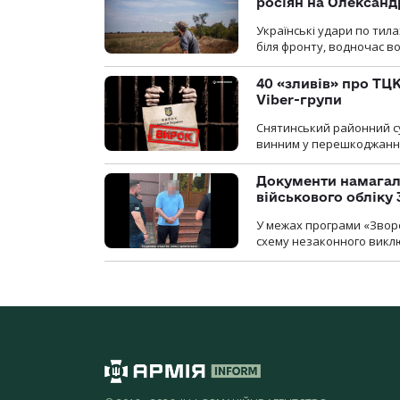
росіян на Олексан
Українські удари по тила
біля фронту, водночас в
40 «зливів» про ТЦК
Viber-групи
Снятинський районний су
винним у перешкоджанні 
Документи намагали
військового обліку
У межах програми «Зворо
схему незаконного виключ