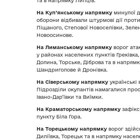
та в напрямку Липців.
На Куп’янському напрямку
минулої д
оборони відбивали штурмові дії проти
Піщаного, Степової Новоселівки, Зелен
Новоосинове.
На Лиманському напрямку
ворог ата
у районах населених пунктів Греківка,
Долина, Торське, Діброва та в напрям
Шандриголове й Дронівка.
На Сіверському напрямку
українські 
Підрозділи окупантів намагалися прос
Івано-Дар’ївки та Виїмки.
На Краматорському напрямку
зафікс
пункту Біла Гора.
На Торецькому напрямку
ворог здійс
Диліївка, Торецьк та в напрямку насел