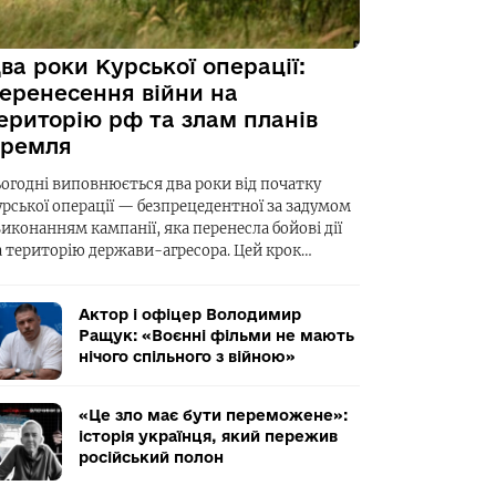
ва роки Курської операції:
еренесення війни на
ериторію рф та злам планів
ремля
ьогодні виповнюється два роки від початку
урської операції — безпрецедентної за задумом
виконанням кампанії, яка перенесла бойові дії
а територію держави-агресора. Цей крок…
Актор і офіцер Володимир
Ращук: «Воєнні фільми не мають
нічого спільного з війною»
«Це зло має бути переможене»:
історія українця, який пережив
російський полон