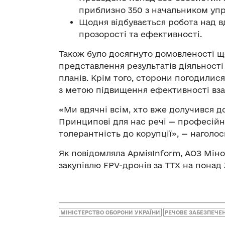
приблизно 350 з начальником уп
Щодня відбувається робота над 
прозорості та ефективності.
Також було досягнуто домовленості щ
представлення результатів діяльності
планів. Крім того, сторони погодилис
з метою підвищення ефективності взає
«Ми вдячні всім, хто вже долучився до
Принципові для нас речі — професійніс
толерантність до корупції», — наголо
Як повідомляла АрміяInform, АОЗ Мі
закупівлю FPV-дронів за ТТХ на понад 
МІНІСТЕРСТВО ОБОРОНИ УКРАЇНИ
РЕЧОВЕ ЗАБЕЗПЕЧЕ