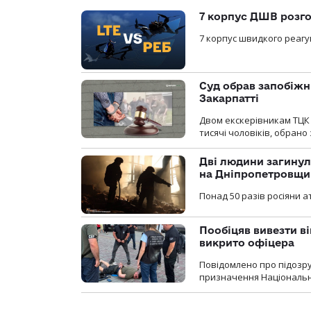
7 корпус ДШВ розго
7 корпус швидкого реагу
Суд обрав запобіжн
Закарпатті
Двом екскерівникам ТЦК 
тисячі чоловіків, обрано
Дві людини загинул
на Дніпропетровщи
Понад 50 разів росіяни 
Пообіцяв вивезти ві
викрито офіцера
Повідомлено про підозр
призначення Національної 