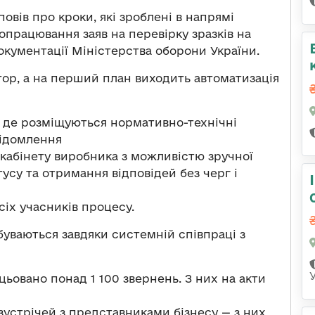
овів про кроки, які зроблені в напрямі
працювання заяв на перевірку зразків на
окументації Міністерства оборони України.
тор, а на перший план виходить автоматизація
, де розміщуються нормативно-технічні
відомлення
кабінету виробника з можливістю зручної
тусу та отримання відповідей без черг і
сіх учасників процесу.
дбуваються завдяки системній співпраці з
цьовано понад 1 100 звернень. З них на акти
устрічей з представниками бізнесу — з них