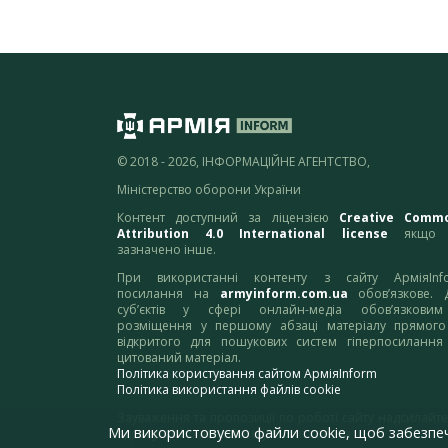
© 2018 - 2026, ІНФОРМАЦІЙНЕ АГЕНТСТВО,
Міністерство оборони України
Контент доступний за ліцензією
Creative Comm
Attribution 4.0 International license
якщо 
зазначено інше.
При використанні контенту з сайту АрміяInf
посилання на
armyinform.com.ua
обов’язкове. 
суб’єктів у сфері онлайн-медіа обов’язкови
розміщення у першому абзаці матеріалу прямого
відкритого для пошукових систем гіперпосилання
цитований матеріал.
Політика користування сайтом АрміяInform
Політика використання файлів cookie
Зауваження та пропозиції по роботі сайту надсилайте
Ми використовуємо файли cookie, щоб забезпе
адресу:
webmaster@armyinform.com.ua