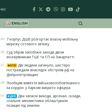
НАС
ENGLISH
:49
7 корпус ДШВ розгортає власну мобільну
мережу сотового зв’язку
:38
Суд обрав запобіжні заходи двом
екскерівникам ТЦК та СП на Закарпатті
:21
Дві людини загинуло, шестеро
ФОТО
постраждали внаслідок обстрілів рф на
Дніпропетровщині
:09
Пообіцяв вивезти військовозобов’язаного
за кордон: у Харкові викрито офіцера
:51
Два запасні виходи, арсенал, склади,
ВІДЕО
спальня: мінометники облаштували
позицію під землею