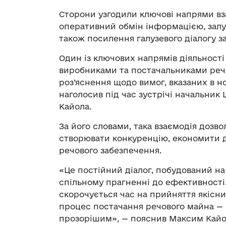
Сторони узгодили ключові напрями вз
оперативний обмін інформацією, залуч
також посилення галузевого діалогу за
Один із ключових напрямів діяльності
виробниками та постачальниками речо
роз’яснення щодо вимог, вказаних в н
наголосив під час зустрічі начальни
Кайола.
За його словами, така взаємодія дозв
створювати конкуренцію, економити д
речового забезпечення.
«Це постійний діалог, побудований на
спільному прагненні до ефективності.
скорочується час на прийняття якісни
процес постачання речового майна — 
прозорішим», — пояснив Максим Кайо