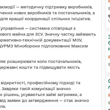
аємодії — методичну підтримку виробників,
ення нових виробників та постачальників, а
для кращої координації спільних ініціатив.
 управління — системна співпраця з
вого майна для ЗСУ. Значну частку займають
ормативно-технічній документації МОУ,
к ЦУРМЗ Міноборони підполковник Максим
оляє розширювати коло постачальників,
ержавні кошти та підвищувати якість
 відкритості, професійному підході та
 Завдяки такій комунікації значно
х рішень, усуваються зайві затримки, а
від заявки до затвердження — стає значно
ла.