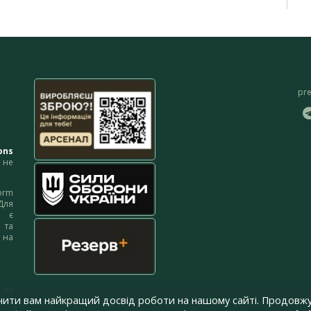
pr
ons
не
orm
Для
м є
 та
 на
 на
чити вам найкращий досвід роботи на нашому сайті. Продовжу