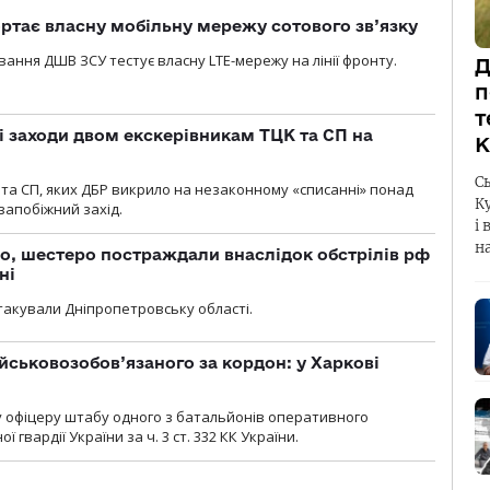
ртає власну мобільну мережу сотового зв’язку
вання ДШВ ЗСУ тестує власну LTE-мережу на лінії фронту.
Д
п
т
і заходи двом екскерівникам ТЦК та СП на
К
С
та СП, яких ДБР викрило на незаконному «списанні» понад
К
 запобіжний захід.
і 
н
о, шестеро постраждали внаслідок обстрілів рф
ні
атакували Дніпропетровську області.
йськовозобов’язаного за кордон: у Харкові
у офіцеру штабу одного з батальйонів оперативного
гвардії України за ч. 3 ст. 332 КК України.