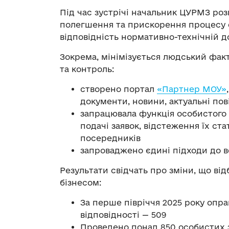
Під час зустрічі начальник ЦУРМЗ розп
полегшення та прискорення процесу о
відповідність нормативно-технічній д
Зокрема, мінімізується людський фак
та контроль:
створено портал
«Партнер МОУ»
документи, новини, актуальні по
запрацювала функція особистого 
подачі заявок, відстеження їх ста
посередників
запроваджено єдині підходи до в
Результати свідчать про зміни, що ві
бізнесом:
За перше півріччя 2025 року опра
відповідності — 509
Проведено понад 850 особистих з