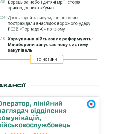
:38
Борець за небо і дитячі мрії: історія
прикордонника «Кума»
:24
Двоє людей загинули, ще четверо
постраждали внаслідок ворожого удару
РСЗВ «Торнадо-С» по Ізюму
:10
Харчування військових реформують:
Міноборони запускає нову систему
закупівель
ВСІ НОВИНИ
АКАНСІЇ
Оператор, лінійний
наглядач відділення
комунікацій,
військовослужбовець