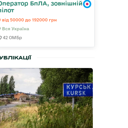
Оператор БпЛА, зовнішній
пілот
від 50000 до 192000 грн
Вся Україна
42 ОМБр
УБЛІКАЦІЇ