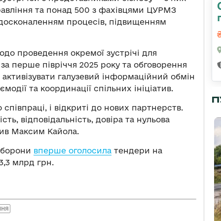
равління та понад 500 з фахівцями ЦУРМЗ
вдосконаленням процесів, підвищенням
одо проведення окремої зустрічі для
 за перше півріччя 2025 року та обговорення
я активізувати галузевий інформаційний обмін
модії та координації спільних ініціатив.
П
 співпраці, і відкриті до нових партнерств.
ть, відповідальність, довіра та нульова
сив Максим Кайола.
ноборони
вперше оголосила
тендери на
3,3 млрд грн.
ННЯ