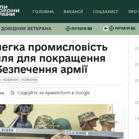
ГОЛОВНА
ВАКАНСІЇ
СОЦЗАХИСТ
ПРО 
ДОВІДНИК ВЕТЕРАНА
легка промисловість
20
лля для покращення
20
безпечення армії
20
І НОВИНИ
НОВИНИ
Слідкуйте за АрміяInform в Google
хв.
20
19