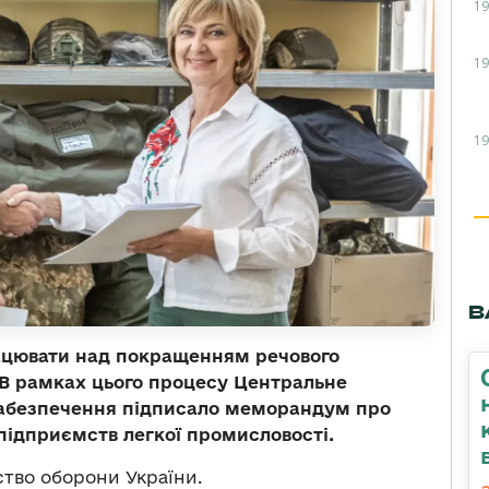
19
19
19
В
ацювати над покращенням речового
 В рамках цього процесу Центральне
забезпечення підписало меморандум про
підприємств легкої промисловості.
тво оборони України.