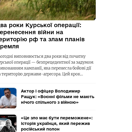
ва роки Курської операції:
еренесення війни на
ериторію рф та злам планів
ремля
ьогодні виповнюється два роки від початку
урської операції — безпрецедентної за задумом
виконанням кампанії, яка перенесла бойові дії
а територію держави-агресора. Цей крок…
Актор і офіцер Володимир
Ращук: «Воєнні фільми не мають
нічого спільного з війною»
«Це зло має бути переможене»:
історія українця, який пережив
російський полон