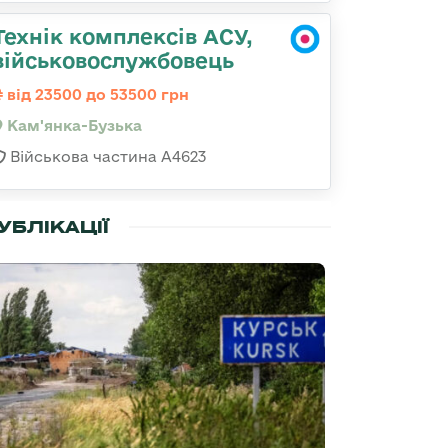
Технік комплексів АСУ,
військовослужбовець
від 23500 до 53500 грн
Кам'янка-Бузька
Військова частина А4623
УБЛІКАЦІЇ