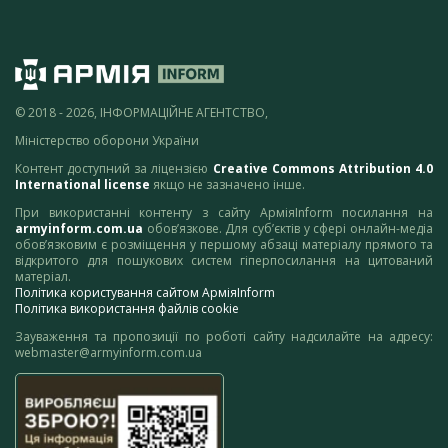
© 2018 - 2026, ІНФОРМАЦІЙНЕ АГЕНТСТВО,
Міністерство оборони України
Контент доступний за ліцензією
Creative Commons Attribution 4.0
International license
якщо не зазначено інше.
При використанні контенту з сайту АрміяInform посилання на
armyinform.com.ua
обов’язкове. Для суб’єктів у сфері онлайн-медіа
обов’язковим є розміщення у першому абзаці матеріалу прямого та
відкритого для пошукових систем гіперпосилання на цитований
матеріал.
Політика користування сайтом АрміяInform
Політика використання файлів cookie
Зауваження та пропозиції по роботі сайту надсилайте на адресу:
webmaster@armyinform.com.ua