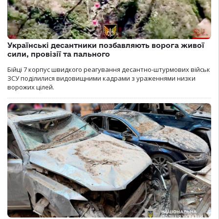
Українські десантники позбавляють ворога живої
сили, провізії та пального
Бійці 7 корпус швидкого реагування десантно-штурмових військ
ЗСУ поділилися видовищними кадрами з ураженнями низки
ворожих цілей.