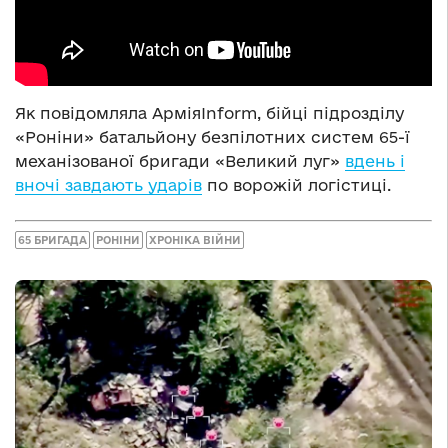
Як повідомляла АрміяInform, бійці підрозділу
«Роніни» батальйону безпілотних систем 65-ї
механізованої бригади «Великий луг»
вдень і
вночі завдають ударів
по ворожій логістиці.
65 БРИГАДА
РОНІНИ
ХРОНІКА ВІЙНИ