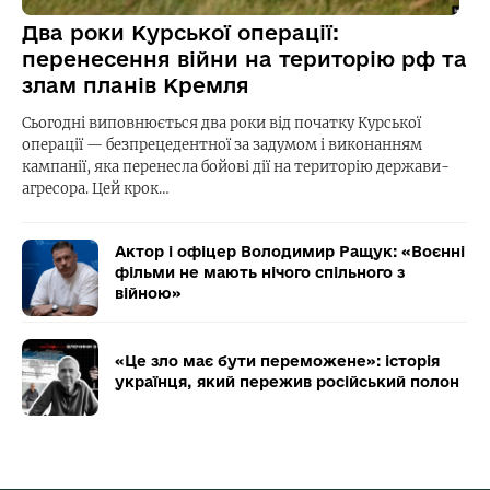
Два роки Курської операції:
перенесення війни на територію рф та
злам планів Кремля
Сьогодні виповнюється два роки від початку Курської
операції — безпрецедентної за задумом і виконанням
кампанії, яка перенесла бойові дії на територію держави-
агресора. Цей крок…
Актор і офіцер Володимир Ращук: «Воєнні
фільми не мають нічого спільного з
війною»
«Це зло має бути переможене»: історія
українця, який пережив російський полон