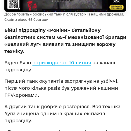
Добре горить - російський танк після зустрічі з нашими дронами.
Скрін з відео 65 бригади
Бійці підрозділу «Роніни» батальйону
безпілотних систем 65-ї механізованої бригади
«Великий луг» виявили та знищили ворожу
техніку.
Відео було
оприлюднене 10 липня
на каналі
підрозділу.
Перший танк окупантів застрягнув на узбіччі,
після чого кілька разів був уражений нашими
FPV-дронами.
А другий танк добряче розгорівся. Вся техніка
була знищена одним із кращих екіпажів
підрозділу.