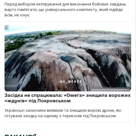
Перед вибором екіпірування для виконання бойових завдань
варто пам’ятати, що універсального комплекту, який підійде
всім, не існує.
Засідка не спрацювала: «Омега» знищила ворожих
«ждунів» під Покровськом
Українські захисники виявили та знищили ворожі дрони, які
готували засідку на одному з териконів під Покровськом.