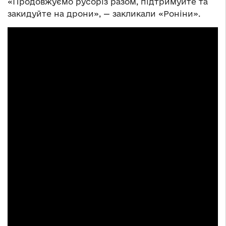
«Продовжуємо русоріз разом, підтримуйте та
закидуйте на дрони», — закликали «Роніни».