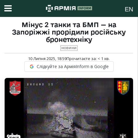
EN
Мінус 2 танки та БМП — на
Запоріжжі прорідили російську
бронетехніку
НОВИНИ
10 Липня 2025, 18:59
Прочитаєте за:
< 1
хв.
Слідкуйте за АрміяInform в Google