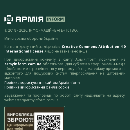
© 2018 - 2026, ІНФОРМАЦІЙНЕ АГЕНТСТВО,
Міністерство оборони України
Контент доступний за ліцензією
Creative Commons Attribution 4.0
International license
якщо не зазначено інше.
При використанні контенту з сайту АрміяInform посилання на
armyinform.com.ua
обов’язкове. Для суб’єктів у сфері онлайн-медіа
обов’язковим є розміщення у першому абзаці матеріалу прямого та
відкритого для пошукових систем гіперпосилання на цитований
матеріал.
Політика користування сайтом АрміяInform
Політика використання файлів cookie
Зауваження та пропозиції по роботі сайту надсилайте на адресу:
webmaster@armyinform.com.ua