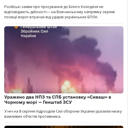
Російські заяви про просування до Білого Колодязя не
відповідають дійсності— на Вовчанському напрямку окремі
позиції ворог втрачає від ударів українських БПЛА.
Уражено два НПЗ та СПБ установку «Сиваш» в
Чорному морі — Генштаб ЗСУ
У ніч на 8 серпня підрозділи Сил оборони України уразили низку
важливих об’єктів противника.