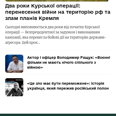
Два роки Курської операції:
перенесення війни на територію рф та
злам планів Кремля
Сьогодні виповнюється два роки від початку Курської
операції — безпрецедентної за задумом і виконанням
кампанії, яка перенесла бойові дії на територію держави-
агресора. Цей крок…
Актор і офіцер Володимир Ращук: «Воєнні
фільми не мають нічого спільного з
війною»
«Це зло має бути переможене»: історія
українця, який пережив російський полон