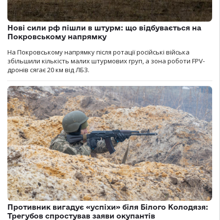
Нові сили рф пішли в штурм: що відбувається на
Покровському напрямку
На Покровському напрямку після ротації російські війська
збільшили кількість малих штурмових груп, а зона роботи FPV-
дронів сягає 20 км від ЛБЗ.
Противник вигадує «успіхи» біля Білого Колодязя:
Трегубов спростував заяви окупантів