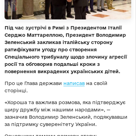
Під час зустрічі в Римі з Президентом Італії
Серджо Маттареллою, Президент Володимир
Зеленський закликав італійську сторону
ратифікувати угоду про створення
Спеціального трибуналу щодо злочину агресії
росії та обговорив подальші кроки з
повернення викрадених українських дітей.
Про це Глава держави
написав
на своїй
сторінці.
«Хороша та важлива розмова, яка підтверджує
щиру дружбу між нашими народами», —
зазначив Володимир Зеленський, подякувавши
за підтримку суверенітету України.
Основними темами розмови стали: