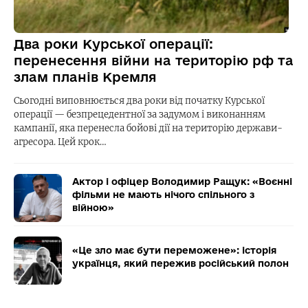
Два роки Курської операції:
перенесення війни на територію рф та
злам планів Кремля
Сьогодні виповнюється два роки від початку Курської
операції — безпрецедентної за задумом і виконанням
кампанії, яка перенесла бойові дії на територію держави-
агресора. Цей крок…
Актор і офіцер Володимир Ращук: «Воєнні
фільми не мають нічого спільного з
війною»
«Це зло має бути переможене»: історія
українця, який пережив російський полон