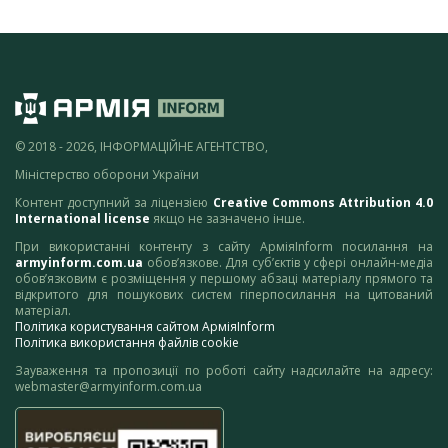
© 2018 - 2026, ІНФОРМАЦІЙНЕ АГЕНТСТВО,
Міністерство оборони України
Контент доступний за ліцензією
Creative Commons Attribution 4.0
International license
якщо не зазначено інше.
При використанні контенту з сайту АрміяInform посилання на
armyinform.com.ua
обов’язкове. Для суб’єктів у сфері онлайн-медіа
обов’язковим є розміщення у першому абзаці матеріалу прямого та
відкритого для пошукових систем гіперпосилання на цитований
матеріал.
Політика користування сайтом АрміяInform
Політика використання файлів cookie
Зауваження та пропозиції по роботі сайту надсилайте на адресу:
webmaster@armyinform.com.ua