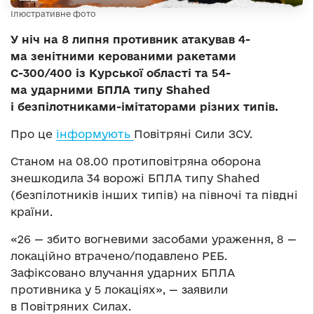
Ілюстративне фото
У ніч на 8 липня противник атакував 4-
ма зенітними керованими ракетами
С-300/400 із Курської області та 54-
ма ударними БПЛА типу Shahed
і безпілотниками-імітаторами різних типів.
Про це
інформують
Повітряні Сили ЗСУ.
Станом на 08.00 протиповітряна оборона
знешкодила 34 ворожі БПЛА типу Shahed
(безпілотників інших типів) на півночі та півдні
країни.
«26 — збито вогневими засобами ураження, 8 —
локаційно втрачено/подавлено РЕБ.
Зафіксовано влучання ударних БПЛА
противника у 5 локаціях», — заявили
в Повітряних Силах.