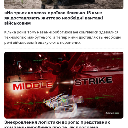
«На трьох колесах проїхав близько 15 км»:
як доставляють життєво необхідні вантажі
військовим
Кілька років тому наземні роботизовані комплекси здавалися
технологією майбутнього, а тепер ними доставляють необхідні
речі військовим й евакуюють поранених.
Знекровлення логістики ворога: представник
компанії-виробника про те, як програма