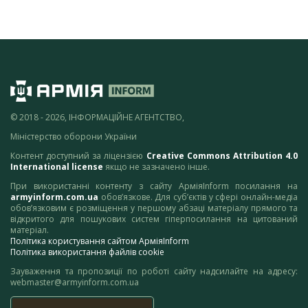
© 2018 - 2026, ІНФОРМАЦІЙНЕ АГЕНТСТВО,
Міністерство оборони України
Контент доступний за ліцензією
Creative Commons Attribution 4.0
International license
якщо не зазначено інше.
При використанні контенту з сайту АрміяInform посилання на
armyinform.com.ua
обов’язкове. Для суб’єктів у сфері онлайн-медіа
обов’язковим є розміщення у першому абзаці матеріалу прямого та
відкритого для пошукових систем гіперпосилання на цитований
матеріал.
Політика користування сайтом АрміяInform
Політика використання файлів cookie
Зауваження та пропозиції по роботі сайту надсилайте на адресу:
webmaster@armyinform.com.ua