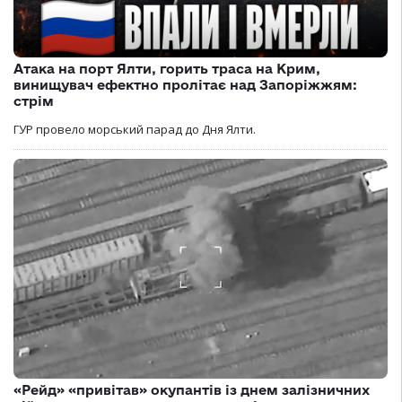
Атака на порт Ялти, горить траса на Крим,
винищувач ефектно пролітає над Запоріжжям:
стрім
ГУР провело морський парад до Дня Ялти.
«Рейд» «привітав» окупантів із днем залізничних