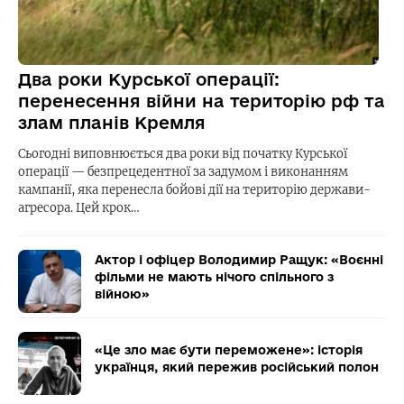
Два роки Курської операції:
перенесення війни на територію рф та
злам планів Кремля
Сьогодні виповнюється два роки від початку Курської
операції — безпрецедентної за задумом і виконанням
кампанії, яка перенесла бойові дії на територію держави-
агресора. Цей крок…
Актор і офіцер Володимир Ращук: «Воєнні
фільми не мають нічого спільного з
війною»
«Це зло має бути переможене»: історія
українця, який пережив російський полон