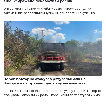
військ: уражено локомотиви росіян
Оператори 413-го полку «Рейд» уразили низку російських
локомотивів, завдавши відчутної шкоди логістиці окупантів.
Ворог повторно атакував рятувальників на
Запоріжжі: поранено двох надзвичайників
Під час ліквідації пожежі після ворожого удару росіяни повторно
атакували Запорізький район, поранивши двох рятувальників.