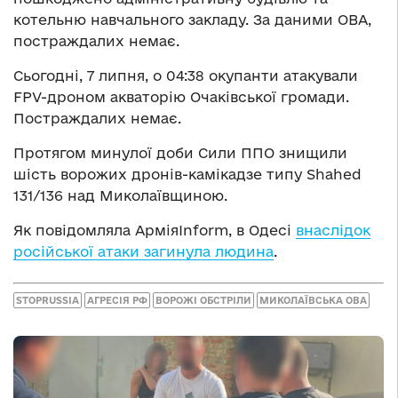
котельню навчального закладу. За даними ОВА,
постраждалих немає.
Сьогодні, 7 липня, о 04:38 окупанти атакували
FPV-дроном акваторію Очаківської громади.
Постраждалих немає.
Протягом минулої доби Сили ППО знищили
шість ворожих дронів-камікадзе типу Shahed
131/136 над Миколаївщиною.
Як повідомляла АрміяInform, в Одесі
внаслідок
російської атаки загинула людина
.
STOPRUSSIA
АГРЕСІЯ РФ
ВОРОЖІ ОБСТРІЛИ
МИКОЛАЇВСЬКА ОВА