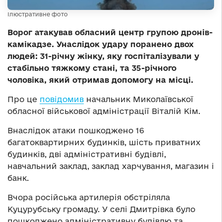
Ілюстративне фото
Ворог атакував обласний центр групою дронів-
камікадзе. Унаслідок удару поранено двох
людей: 31-річну жінку, яку госпіталізували у
стабільно тяжкому стані, та 35-річного
чоловіка, який отримав допомогу на місці.
Про це
повідомив
начальник Миколаївської
обласної військової адміністрації Віталій Кім.
Внаслідок атаки пошкоджено 16
багатоквартирних будинків, шість приватних
будинків, дві адміністративні будівлі,
навчальний заклад, заклад харчування, магазин і
банк.
Вчора російська артилерія обстріляла
Куцурубську громаду. У селі Дмитрівка було
пошкоджено адміністративну будівлю та