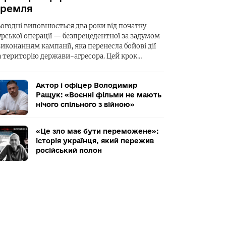
ремля
ьогодні виповнюється два роки від початку
урської операції — безпрецедентної за задумом
виконанням кампанії, яка перенесла бойові дії
а територію держави-агресора. Цей крок…
Актор і офіцер Володимир
Ращук: «Воєнні фільми не мають
нічого спільного з війною»
«Це зло має бути переможене»:
історія українця, який пережив
російський полон