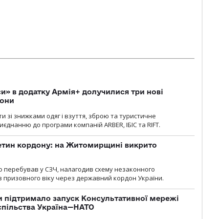
» в додатку Армія+ долучилися три нові
рони
и зі знижками одяг і взуття, зброю та туристичне
єднанню до програми компаній ARBER, ІБІС та RIFT.
ретин кордону: на Житомирщині викрито
о перебував у СЗЧ, налагодив схему незаконного
 призовного віку через державний кордон України.
 підтримало запуск Консультативної мережі
спільства Україна—НАТО