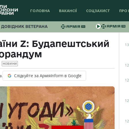
ГОЛОВНА
ВАКАНСІЇ
СОЦЗАХИСТ
ПРО 
ДОВІДНИК ВЕТЕРАНА
аїни Z: Будапештський
13
орандум
НОВИНИ
12
Слідкуйте за АрміяInform в Google
в.
12
12
12