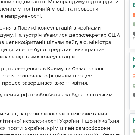
просив підписантів Меморандуму підтвердити
еним у політичній угоді, та провести
ня напруженості.
ення в Парижі консультацій з країнами-
уму. На зустріч з’явилися держсекретар США
 Великобританії Вільям Хейг, в.о. міністра
щиця, але не було представника країни-
илася від таких консультацій.
р., проведеного в Криму та Севастополі
, росія розпочала офіційний процес
 процес завершився вже 11 квітня.
шення рф її зобов’язань за Будапештським
ся від загрози силою чи її використання
літичної незалежності України, і що ніяка їхня
ся проти України, крім цілей самооборони