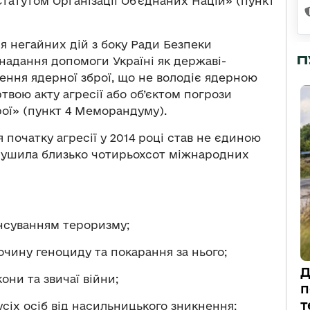
Статутом Організації Об’єднаних Націй» (пункт
я негайних дій з боку Ради Безпеки
П
 надання допомоги Україні як державі-
ння ядерної зброї, що не володіє ядерною
ртвою акту агресії або об’єктом погрози
рої» (пункт 4 Меморандуму).
початку агресії у 2014 році став не єдиною
рушила близько чотирьохсот міжнародних
нсуванням тероризму;
чину геноциду та покарання за нього;
Д
они та звичаї війни;
п
т
сіх осіб від насильницького зникнення;