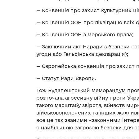
— Конвенція про захист культурних ці
— Конвенція ООН про ліквідацію всіх 
— Конвенція ООН з морського права;
— Заключний акт Наради з безпеки і сп
угоди або Гельсінська декларація);
— Європейська конвенція про захист 
— Статут Ради Європи.
Тож Будапештський меморандум прова
розпочала агресивну війну проти Украї
такого масштабу звірств, вбивств мир
військовополонених та інших жахливи
все це так званими «законними інтере
є найбільшою загрозою безпеки для сві