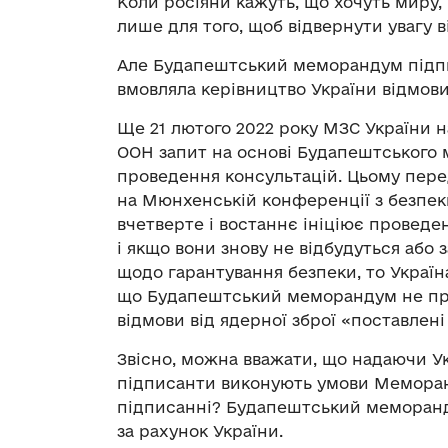
Коли росіяни кажуть, що хочуть миру,
лише для того, щоб відвернути увагу в
Але Будапештський меморандум підпис
вмовляла керівництво України відмовит
Ще 21 лютого 2022 року МЗС України
ООН запит на основі Будапештського
проведення консультацій. Цьому пер
на Мюнхенській конференції з безпеки
вчетверте і востаннє ініціює проведе
і якщо вони знову не відбудуться або 
щодо гарантування безпеки, то Україн
що Будапештський меморандум не прац
відмови від ядерної зброї «поставлені
Звісно, можна вважати, що надаючи Ук
підписанти виконують умови Меморанд
підписанні? Будапештський меморанд
за рахунок України.