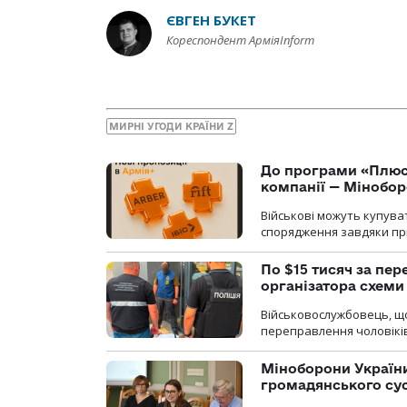
ЄВГЕН БУКЕТ
Кореспондент АрміяInform
МИРНІ УГОДИ КРАЇНИ Z
До програми «Плюси
компанії — Мінобо
Військові можуть купуват
спорядження завдяки при
По $15 тисяч за пе
організатора схеми
Військовослужбовець, щ
переправлення чоловіків
Міноборони України
громадянського су