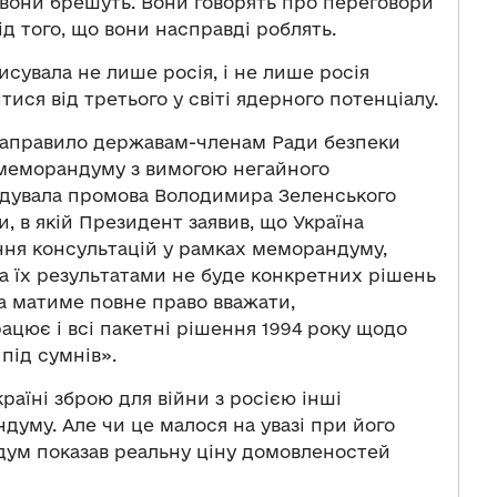
 вони брешуть. Вони говорять про переговори
ід того, що вони насправді роблять.
увала не лише росія, і не лише росія
ися від третього у світі ядерного потенціалу.
 направило державам-членам Ради безпеки
 меморандуму з вимогою негайного
едувала промова Володимира Зеленського
, в якій Президент заявив, що Україна
ння консультацій у рамках меморандуму,
за їх результатами не буде конкретних рішень
а матиме повне право вважати,
ює і всі пакетні рішення 1994 року щодо
 під сумнів».
раїні зброю для війни з росією інші
уму. Але чи це малося на увазі при його
ум показав реальну ціну домовленостей