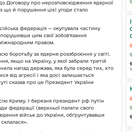
 до Договору про нерозповсюдження ядерної
ез що й порушення цієї угоди стало
осійська федерація — окупувала частину
о порушивши цим свої зобов’язання
міжнародним правом.
ю боротьбу за ядерне роззброєння у світі.
ня, якщо на Україну, у якої забрали третій
нила напад держава, яка була серед тих, хто
ся від агресії і яка досі залишається
уті сказав про це Президент України
ксію Криму. 1 березня президент рф путін
ади федерації (верхньої палати свого
едення військ до України, обґрунтувавши
склалася».