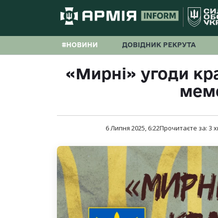
#НОВИНИ
ДОВІДНИК РЕКРУТА
«Мирні» угоди кр
мем
6 Липня 2025, 6:22
Прочитаєте за:
3
х