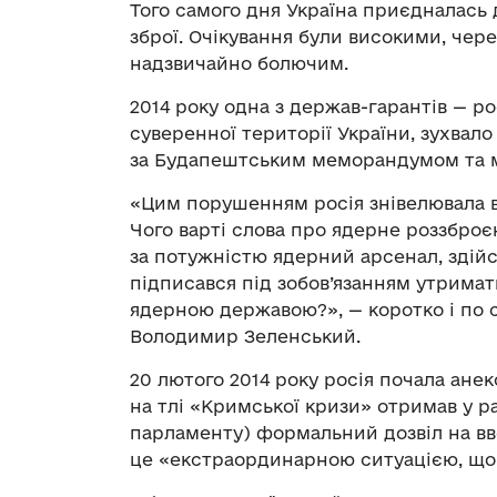
Того самого дня Україна приєдналась
зброї. Очікування були високими, чер
надзвичайно болючим.
2014 року одна з держав-гарантів — р
суверенної території України, зухвал
за Будапештським меморандумом та 
«Цим порушенням росія знівелювала вс
Чого варті слова про ядерне роззброєн
за потужністю ядерний арсенал, здійс
підписався під зобов’язанням утримати
ядерною державою?», — коротко і по с
Володимир Зеленський.
20 лютого 2014 року росія почала ане
на тлі «Кримської кризи» отримав у р
парламенту) формальний дозвіл на вв
це «екстраординарною ситуацією, що 