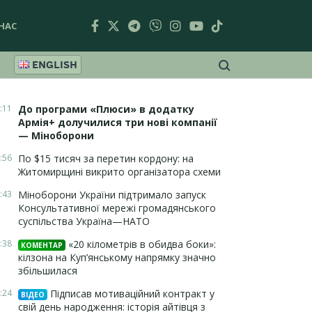
НАС
ENGLISH
:11
До програми «Плюси» в додатку
Армія+ долучилися три нові компанії
— Міноборони
:56
По $15 тисяч за перетин кордону: на
Житомирщині викрито організатора схеми
:43
Міноборони України підтримало запуск
Консультативної мережі громадянського
суспільства Україна—НАТО
:38
«20 кілометрів в обидва боки»:
КОМЕНТАР
кілзона на Куп’янському напрямку значно
збільшилася
:24
Підписав мотиваційний контракт у
ВІДЕО
свій день народження: історія айтівця з