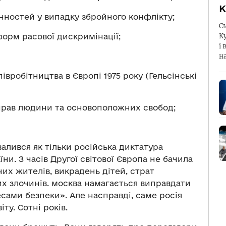
К
нностей у випадку збройного конфлікту;
С
форм расової дискримінації;
К
і 
н
івробітництва в Європі 1975 року (Гельсінські
прав людини та основоположних свобод;
лився як тільки російська диктатура
ни. З часів Другої світової Європа не бачила
них жителів, викрадень дітей, страт
х злочинів. москва намагається виправдати
сами безпеки». Але насправді, саме росія
ту. Сотні років.