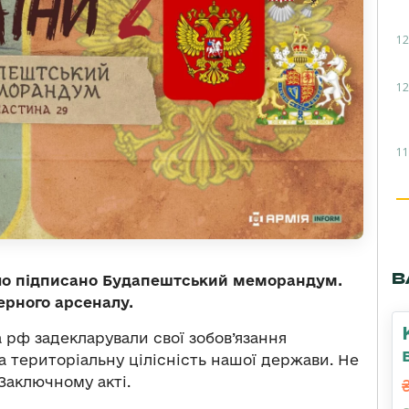
12
12
11
В
було підписано Будапештський меморандум.
ерного арсеналу.
а рф задекларували свої зобов’язання
а територіальну цілісність нашої держави. Не
Заключному акті.