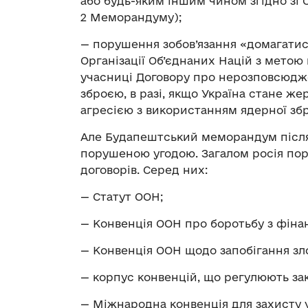
або будь-яким іншим чином згідно зі 
2 Меморандуму);
— порушення зобов’язання «домагатис
Організації Об’єднаних Націй з метою
учасниці Договору про нерозповсюдже
зброєю, в разі, якщо Україна стане же
агресією з використанням ядерної зб
Але Будапештський меморандум після 
порушеною угодою. Загалом росія по
договорів. Серед них:
— Статут ООН;
— Конвенція ООН про боротьбу з фіна
— Конвенція ООН щодо запобігання зло
— корпус конвенцій, що регулюють зак
— Міжнародна конвенція для захисту у