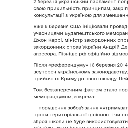
2 березня український парламент по
свою прихильність принципам, закріпл
консультації з Україною для зменшен
Вже 5 березня США ініціювали провед
учасницями Будапештського меморанд
Джон Керрі, міністр закордонних справ
закордонних справ України Андрій Де
агресора. Пізніше рф офіційно відмов
Після «референдуму» 16 березня 2014 
всупереч українському законодавству
прийняття Криму до свого складу. Цей
Тож беззаперечним фактом стало пору
меморандумом, зокрема:
— порушення зобов’язання «утримувати
проти територіальної цілісності чи по
зброя ніколи не буде використовувати