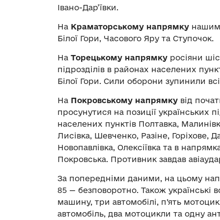
Івано-Дар’ївки.
На
Краматорському напрямку
нашими
Білої Гори, Часового Яру та Ступочок.
На
Торецькому напрямку
росіяни шіс
підрозділів в районах населених пункт
Білої Гори. Сили оборони зупинили всі
На
Покровському напрямку
від почат
просунутися на позиції українських п
населених пунктів Полтавка, Малинів
Лисівка, Шевченко, Разіне, Горіхове, Д
Новопавлівка, Олексіївка та в напрямка
Покровська. Противник завдав авіауда
За попередніми даними, на цьому напр
85 — безповоротно. Також українські 
машину, три автомобілі, п’ять мотоци
автомобіль, два мотоцикли та одну ан