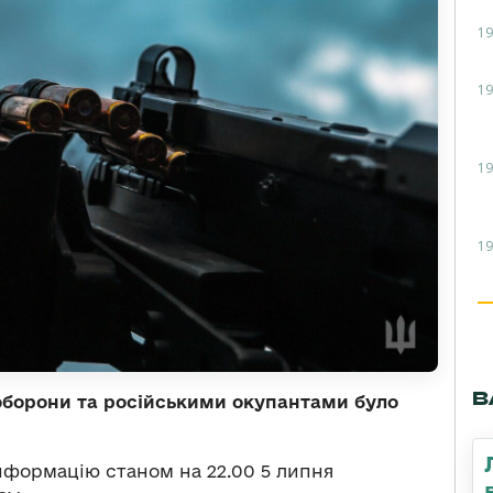
19
19
19
19
В
оборони та російськими окупантами було
нформацію станом на 22.00 5 липня