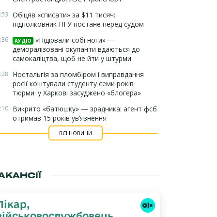
:53
Обіцяв «списати» за $11 тисяч:
підполковник НГУ постане перед судом
:36
«Підірвали собі ноги» —
АУДІО
деморалізовані окупанти вдаються до
самокаліцтва, щоб не йти у штурми
:28
Ностальгія за пломбіром і виправдання
росії коштували студенту семи років
тюрми: у Харкові засуджено «блогера»
:10
Викрито «батюшку» — зрадника: агент фсб
отримав 15 років ув’язнення
ВСІ НОВИНИ
АКАНСІЇ
Лікар,
військовослужбовець