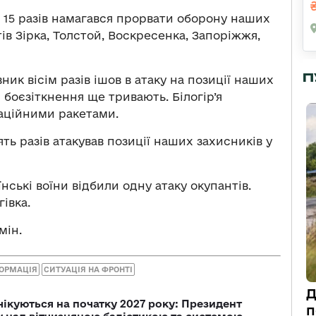
 15 разів намагався прорвати оборону наших
ів Зірка, Толстой, Воскресенка, Запоріжжя,
П
ик вісім разів ішов в атаку на позиції наших
 боєзіткнення ще тривають. Білогір’я
аційними ракетами.
ть разів атакував позиції наших захисників у
нські воїни відбили одну атаку окупантів.
івка.
мін.
ФОРМАЦІЯ
СИТУАЦІЯ НА ФРОНТІ
Д
чікуються на початку 2027 року: Президент
п