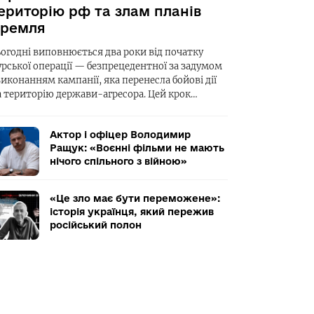
ериторію рф та злам планів
ремля
ьогодні виповнюється два роки від початку
урської операції — безпрецедентної за задумом
виконанням кампанії, яка перенесла бойові дії
а територію держави-агресора. Цей крок…
Актор і офіцер Володимир
Ращук: «Воєнні фільми не мають
нічого спільного з війною»
«Це зло має бути переможене»:
історія українця, який пережив
російський полон