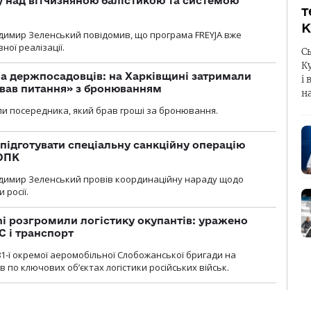
у над вітчизняною балістикою та системою
т
К
димир Зеленський повідомив, що програма FREYJA вже
ної реалізації.
С
К
а держпосадовців: на Харківщині затримали
і 
ував питання» з бронюванням
н
и посередника, який брав гроші за бронювання.
підготувати спеціальну санкційну операцію
 ОПК
димир Зеленський провів координаційну нараду щодо
 росії.
i розгромили логістику окупантів: уражено
С і транспорт
1-ї окремої аеромобільної Слобожанської бригади на
 по ключових об’єктах логістики російських військ.