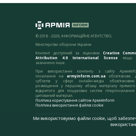
© 2018 - 2026, ІНФОРМАЦІЙНЕ АГЕНТСТВО,
Міністерство оборони України
Контент доступний за ліцензією
Creative Comm
Attribution 4.0 International license
якщо 
зазначено інше.
При використанні контенту з сайту АрміяInf
посилання на
armyinform.com.ua
обов’язкове. 
суб’єктів у сфері онлайн-медіа обов’язкови
розміщення у першому абзаці матеріалу прямого
відкритого для пошукових систем гіперпосилання
цитований матеріал.
Політика користування сайтом АрміяInform
Політика використання файлів cookie
Зауваження та пропозиції по роботі сайту надсилайте
Ми використовуємо файли cookie, щоб забезпе
адресу:
webmaster@armyinform.com.ua
використанн