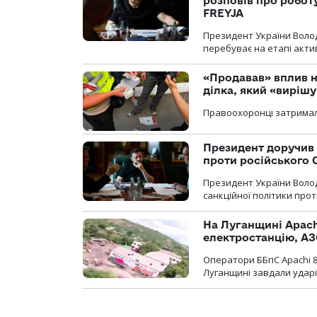
розповів про робот
FREYJA
Президент України Воло
перебуває на етапі актив
«Продавав» вплив н
ділка, який «виріш
Правоохоронці затримал
Президент доручив 
проти російського
Президент України Воло
санкційної політики проти
На Луганщині Apach
електростанцію, АЗ
Оператори ББпС Apachi 8
Луганщині завдали ударів