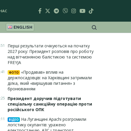
НАС
ENGLISH
:51
Перші результати очікуються на початку
2027 року: Президент розповів про роботу
над вітчизняною балістикою та системою
FREYJA
:41
«Продавав» вплив на
ФОТО
держпосадовців: на Харківщині затримали
ділка, який «вирішував питання» з
бронюванням
:25
Президент доручив підготувати
спеціальну санкційну операцію проти
російського ОПК
:11
На Луганщині Apachi розгромили
ВІДЕО
логістику окупантів: уражено
електростанцію, АЗС і транспорт