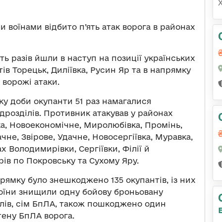
 воїнами відбито п’ять атак ворога в районах
ть разів йшли в наступ на позиції українських
ів Торецьк, Диліївка, Русин Яр та в напрямку
 ворожі атаки.
ку доби окупанти 51 раз намагалися
ідрозділів. Противник атакував у районах
ка, Новоекономічне, Миролюбівка, Промінь,
ачне, Звірове, Удачне, Новосергіївка, Муравка,
х Володимирівки, Сергіївки, Філії й
рів по Покровську та Сухому Яру.
ямку було знешкоджено 135 окупантів, із них
воїни знищили одну бойову броньовану
клів, сім БпЛА, також пошкоджено один
тену БпЛА ворога.