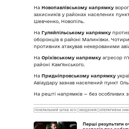
На
Новопавлівському напрямку
ворог
захисників у районах населених пункт
Шевченко, Новопіль.
На
Гуляйпільському напрямку
противн
оборонців в районі Малинівки. Чотири
противник атакував некерованими аві
На
Оріхівському напрямку
агресор п’я
районі Кам’янського.
На
Придніпровському напрямку
украї
Авіаудару зазнав населений пункт Ольг
На решті напрямків — без особливих з
ГЕНЕРАЛЬНИЙ ШТАБ ЗСУ
ЗВЕДЕННЯ
ОПЕРАТИВНА ІН
Перші результати о