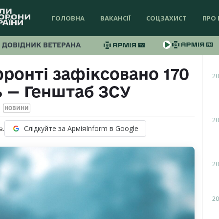
ГОЛОВНА
ВАКАНСІЇ
СОЦЗАХИСТ
ПРО 
ДОВІДНИК ВЕТЕРАНА
ронті зафіксовано 170
20
ь — Генштаб ЗСУ
НОВИНИ
20
Слідкуйте за АрміяInform в Google
в.
20
20