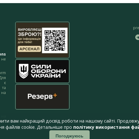
pr
ons
не
orm
Для
м є
 та
 на
 на
чити вам найкращий досвід роботи на нашому сайті. Продовжу
я файлів cookie. Детальніше про
політику використання фай
Погоджуюсь