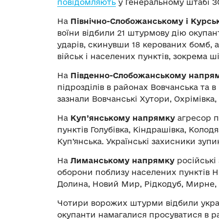
повідомляють
у Генеральному штабі З
На
Північно-Слобожанському і Курс
воїни відбили 21 штурмову дію окупанті
ударів, скинувши 18 керованих бомб, 
військ і населених пунктів, зокрема ш
На
Південно-Слобожанському напря
підрозділів в районах Вовчанська та в
зазнали Вовчанські Хутори, Охрімівка,
На
Куп’янському напрямку
агресор п
пунктів Голубівка, Кіндрашівка, Колодя
Куп’янська. Українські захисники зупи
На
Лиманському напрямку
російські 
оборони поблизу населених пунктів Нов
Долина, Новий Мир, Рідкодуб, Мирне, 
Чотири ворожих штурми відбили укра
окупанти намагалися просуватися в ра