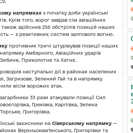
СУ.
ькому напрямках
з початку доби українські
в. Крім того, ворог завдав сім авіаційних
а також здійснив 256 обстрілів позицій наших
ість — з реактивних систем залпового вогню.
мку
противник тричі штурмував позиції наших
 напрямку Амбарного. Авіаційних ударів
 Зибине, Приколотне та Хатнє.
роводив наступальні дії в районах населених
зі, Загризове, Зелений Гай та в напрямку
нили вісім ворожих атак.
загарбники 33 рази атакували позиції Сил
оєгорівка, Греківка, Карпівка, Зелена
Торське, Григорівка.
їнські захисники на
Сіверському напрямку
—
йонах Верхньокам’янського, Григорівки та