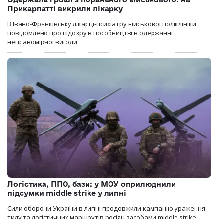
Прикарпатті викрили лікарку
В Івано-Франківську лікарці-психіатру військової поліклініки
повідомлено про підозру в пособництві в одержанні
неправомірної вигоди.
Логістика, ППО, бази: у МОУ оприлюднили
підсумки middle strike у липні
Сили оборони України в липні продовжили кампанію ураження
тилу та логістичних маршрутів росіян засобами middle strike.