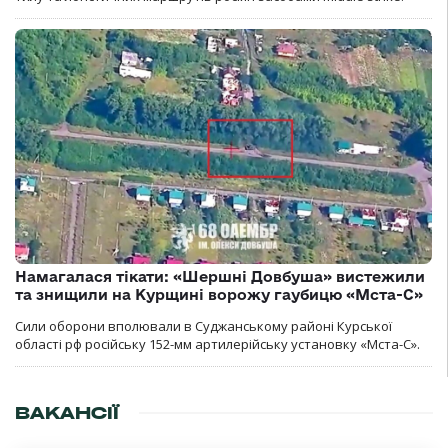
Намагалася тікати: «Шершні Довбуша» вистежили
та знищили на Курщині ворожу гаубицю «Мста-С»
Сили оборони вполювали в Суджанському районі Курської
області рф російську 152-мм артилерійську установку «Мста-С».
ВАКАНСІЇ