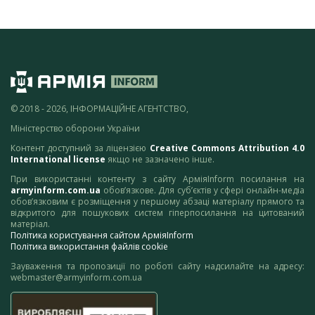
© 2018 - 2026, ІНФОРМАЦІЙНЕ АГЕНТСТВО,
Міністерство оборони України
Контент доступний за ліцензією
Creative Commons Attribution 4.0
International license
якщо не зазначено інше.
При використанні контенту з сайту АрміяInform посилання на
armyinform.com.ua
обов’язкове. Для суб’єктів у сфері онлайн-медіа
обов’язковим є розміщення у першому абзаці матеріалу прямого та
відкритого для пошукових систем гіперпосилання на цитований
матеріал.
Політика користування сайтом АрміяInform
Політика використання файлів cookie
Зауваження та пропозиції по роботі сайту надсилайте на адресу:
webmaster@armyinform.com.ua