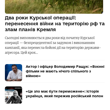
Два роки Курської операції:
перенесення війни на територію рф та
злам планів Кремля
Сьогодні виповнюється два роки від початку Курської
операції — безпрецедентної за задумом і виконанням
кампанії, яка перенесла бойові дії на територію держави-
агресора. Цей крок…
Актор і офіцер Володимир Ращук: «Воєнні
фільми не мають нічого спільного з
війною»
«Це зло має бути переможене»: історія
українця, який пережив російський полон