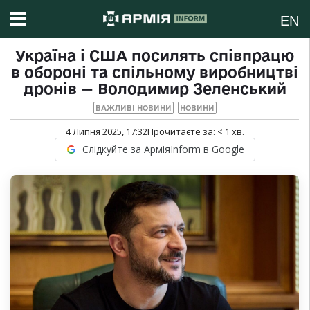
EN
Україна і США посилять співпрацю
в обороні та спільному виробництві
дронів — Володимир Зеленський
ВАЖЛИВІ НОВИНИ
НОВИНИ
4 Липня 2025, 17:32
Прочитаєте за:
< 1
хв.
Слідкуйте за АрміяInform в Google