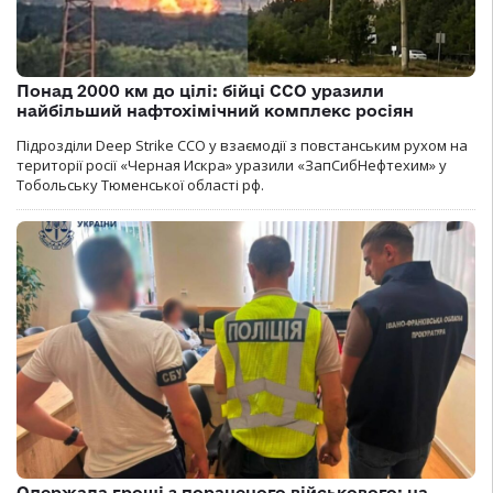
Понад 2000 км до цілі: бійці ССО уразили
найбільший нафтохімічний комплекс росіян
Підрозділи Deep Strike ССО у взаємодії з повстанським рухом на
території росії «Черная Искра» уразили «ЗапСибНефтехим» у
Тобольську Тюменської області рф.
Одержала гроші з пораненого військового: на