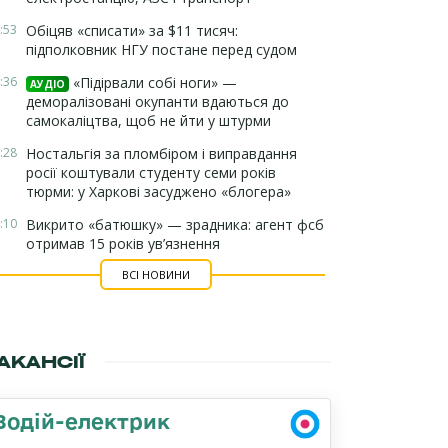
:53
Обіцяв «списати» за $11 тисяч:
підполковник НГУ постане перед судом
:36
«Підірвали собі ноги» —
АУДІО
деморалізовані окупанти вдаються до
самокаліцтва, щоб не йти у штурми
:28
Ностальгія за пломбіром і виправдання
росії коштували студенту семи років
тюрми: у Харкові засуджено «блогера»
:10
Викрито «батюшку» — зрадника: агент фсб
отримав 15 років ув’язнення
ВСІ НОВИНИ
АКАНСІЇ
Водій-електрик