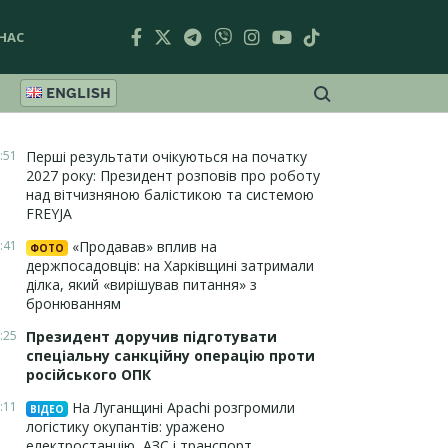
НАС
ENGLISH
:51
Перші результати очікуються на початку
2027 року: Президент розповів про роботу
над вітчизняною балістикою та системою
FREYJA
:41
«Продавав» вплив на
ФОТО
держпосадовців: на Харківщині затримали
ділка, який «вирішував питання» з
бронюванням
:25
Президент доручив підготувати
спеціальну санкційну операцію проти
російського ОПК
:11
На Луганщині Apachi розгромили
ВІДЕО
логістику окупантів: уражено
електростанцію, АЗС і транспорт