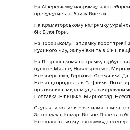
На Сіверському напрямку наші оборон
просунутись поблизу Виїмки.
На Краматорському напрямку українськ
бік Білої Гори.
На Торецькому напрямку ворог тричі а
Русиного Яру, Яблунівки та в бік Плещі
На Покровському напрямку відбулося 
пунктів Мирне, Новоторецьке, Миролюб
Новосергіївка, Горіхове, Олексіївка, 
Новопідгородного й Софіївки. Дотепер 
противника завдала ударів керованим
Полтавка, Білицьке, Мирноград, Новопа
Окупанти чотири рази намагалися про
Запоріжжя, Комар, Вільне Поле та в б
Новопавлівському напрямку, дотепер 