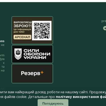
pr
ons
не
orm
Для
м є
 та
 на
 на
чити вам найкращий досвід роботи на нашому сайті. Продовжу
я файлів cookie. Детальніше про
політику використання фай
Погоджуюсь