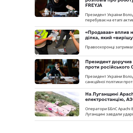
FREYJA
Президент України Воло
перебуває на етапі актив
«Продавав» вплив н
ділка, який «виріш
Правоохоронці затримал
Президент доручив 
проти російського
Президент України Воло
санкційної політики проти
На Луганщині Apach
електростанцію, АЗ
Оператори ББпС Apachi 8
Луганщині завдали ударів