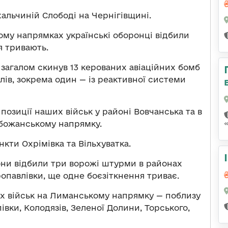
хальчиній Слободі на Чернігівщині.
ому напрямках українські оборонці відбили
я тривають.
 загалом скинув 13 керованих авіаційних бомб
лів, зокрема один — із реактивної системи
 позиції наших військ у районі Вовчанська та в
божанському напрямку.
нкти Охрімівка та Вільхуватка.
ни відбили три ворожі штурми в районах
ропавлівки, ще одне боєзіткнення триває.
ших військ на Лиманському напрямку — поблизу
івки, Колодязів, Зеленої Долини, Торського,