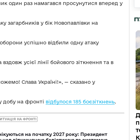
ик один раз намагався просунутися вперед у
П
ку загарбників у бік Новопавлівки на
оборони успішно відбили одну атаку
вздовж усієї лінії бойового зіткнення та в
жемо! Слава Україні!», — сказано у
у добу на фронті
відбулося 185 боєзіткнень
.
Д
ИТУАЦІЯ НА ФРОНТІ
п
т
чікуються на початку 2027 року: Президент
К
у над вітчизняною балістикою та системою