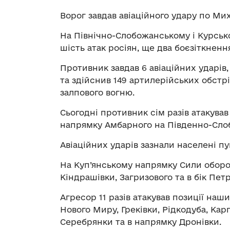
Ворог завдав авіаційного удару по Ми
На Північно-Слобожанському і Курськ
шість атак росіян, ще два боєзіткненн
Противник завдав 6 авіаційних ударів,
та здійснив 149 артилерійських обстрі
залпового вогню.
Сьогодні противник сім разів атакував
напрямку Амбарного на Південно-Сло
Авіаційних ударів зазнали населені пу
На Куп’янському напрямку Сили оборо
Кіндрашівки, Загризового та в бік Пет
Агресор 11 разів атакував позиції на
Нового Миру, Греківки, Рідкодуба, Карп
Серебрянки та в напрямку Дронівки.