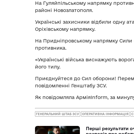
На Гуляйпільському напрямку противн
районі Новозлатополя.
Українські захисники відбили одну ата
Оріхівському напрямку.
На Придніпровському напрямку Сили 
противника.
«Українські війська виснажують ворога 
його тилу.
Приєднуйтеся до Сил оборони! Перемо
повідомленні Генштабу ЗСУ.
Як повідомляла АрміяInform, за минул
ГЕНЕРАЛЬНИЙ ШТАБ ЗСУ
ОПЕРАТИВНА ІНФОРМАЦІЯ
С
Перші результати о
розповів про робот