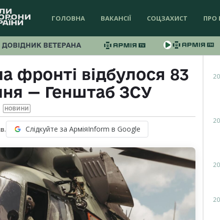
ГОЛОВНА
ВАКАНСІЇ
СОЦЗАХИСТ
ПРО 
ДОВІДНИК ВЕТЕРАНА
на фронті відбулося 83
20
ння — Генштаб ЗСУ
НОВИНИ
20
Слідкуйте за АрміяInform в Google
в.
20
20