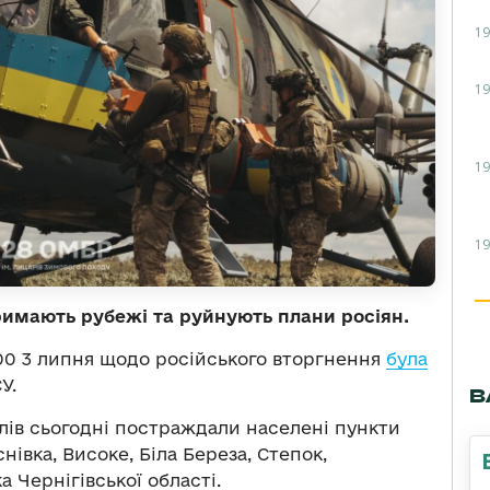
19
19
19
19
римають рубежі та руйнують плани росіян.
00 3 липня щодо російського вторгнення
була
У.
В
лів сьогодні постраждали населені пункти
снівка, Високе, Біла Береза, Степок,
а Чернігівської області.