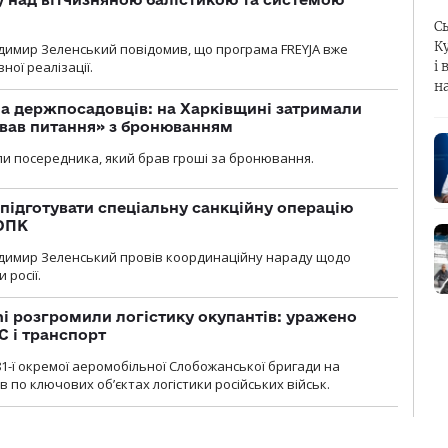
С
К
димир Зеленський повідомив, що програма FREYJA вже
ної реалізації.
і 
н
а держпосадовців: на Харківщині затримали
ував питання» з бронюванням
и посередника, який брав гроші за бронювання.
підготувати спеціальну санкційну операцію
 ОПК
димир Зеленський провів координаційну нараду щодо
 росії.
i розгромили логістику окупантів: уражено
С і транспорт
1-ї окремої аеромобільної Слобожанської бригади на
 по ключових об’єктах логістики російських військ.