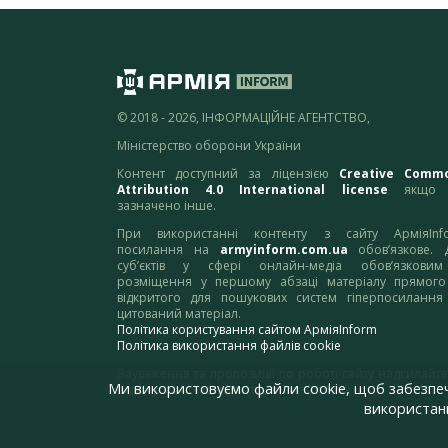
© 2018 - 2026, ІНФОРМАЦІЙНЕ АГЕНТСТВО,
Міністерство оборони України
Контент доступний за ліцензією
Creative Comm
Attribution 4.0 International license
якщо 
зазначено інше.
При використанні контенту з сайту АрміяInf
посилання на
armyinform.com.ua
обов’язкове. 
суб’єктів у сфері онлайн-медіа обов’язкови
розміщення у першому абзаці матеріалу прямого
відкритого для пошукових систем гіперпосилання
цитований матеріал.
Політика користування сайтом АрміяInform
Політика використання файлів cookie
Зауваження та пропозиції по роботі сайту надсилайте
Ми використовуємо файли cookie, щоб забезпе
адресу:
webmaster@armyinform.com.ua
використанн