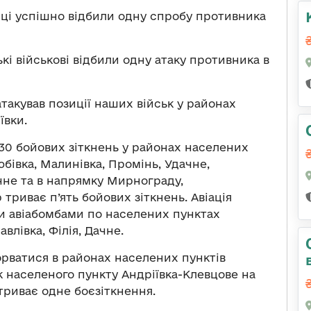
ці успішно відбили одну спробу противника
і військові відбили одну атаку противника в
такував позиції наших військ у районах
ївки.
30 бойових зіткнень у районах населених
івка, Малинівка, Промінь, Удачне,
Дачне та в напрямку Мирнограду,
триває п’ять бойових зіткнень. Авіація
и авіабомбами по населених пунктах
влівка, Філія, Дачне.
рватися в районах населених пунктів
ік населеного пункту Андріївка-Клевцове на
триває одне боєзіткнення.