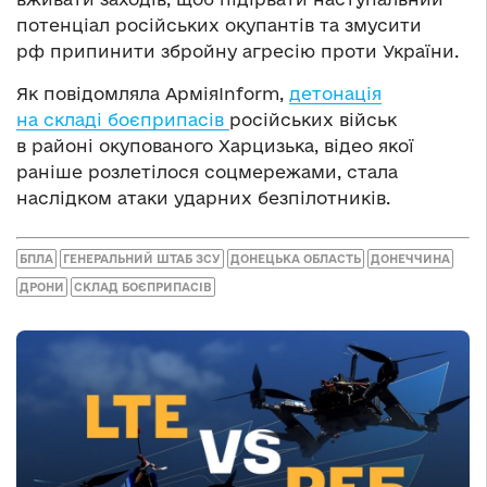
потенціал російських окупантів та змусити
рф припинити збройну агресію проти України.
Як повідомляла АрміяInform,
детонація
на складі боєприпасів
російських військ
в районі окупованого Харцизька, відео якої
раніше розлетілося соцмережами, стала
наслідком атаки ударних безпілотників.
БПЛА
ГЕНЕРАЛЬНИЙ ШТАБ ЗСУ
ДОНЕЦЬКА ОБЛАСТЬ
ДОНЕЧЧИНА
ДРОНИ
СКЛАД БОЄПРИПАСІВ