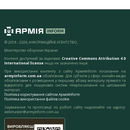
© 2018 - 2026, ІНФОРМАЦІЙНЕ АГЕНТСТВО,
Міністерство оборони України
Контент доступний за ліцензією
Creative Commons Attribution 4.0
International license
якщо не зазначено інше.
При використанні контенту з сайту АрміяInform посилання на
armyinform.com.ua
обов’язкове. Для суб’єктів у сфері онлайн-медіа
обов’язковим є розміщення у першому абзаці матеріалу прямого та
відкритого для пошукових систем гіперпосилання на цитований
матеріал.
Політика користування сайтом АрміяInform
Політика використання файлів cookie
Зауваження та пропозиції по роботі сайту надсилайте на адресу:
webmaster@armyinform.com.ua