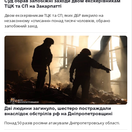
Суд обрав запобіжні заходи двом екскерівникам
ТЦК та СП на Закарпатті
Двом екскерівникам ТЦК та СП, яких ДБР викрило на
незаконному «списанні» понад тисячі чоловіків, обрано
запобіжний захід.
Дві людини загинуло, шестеро постраждали
внаслідок обстрілів рф на Дніпропетровщині
Понад 50 разів росіяни атакували Дніпропетровську області.