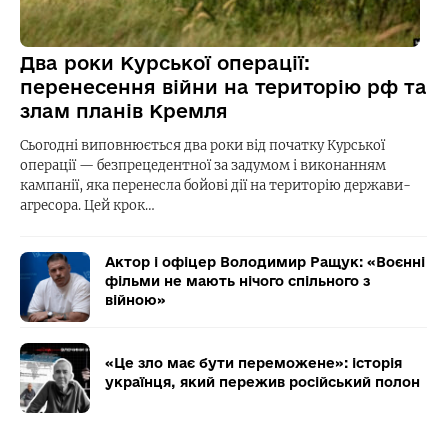
Два роки Курської операції:
перенесення війни на територію рф та
злам планів Кремля
Сьогодні виповнюється два роки від початку Курської
операції — безпрецедентної за задумом і виконанням
кампанії, яка перенесла бойові дії на територію держави-
агресора. Цей крок…
Актор і офіцер Володимир Ращук: «Воєнні
фільми не мають нічого спільного з
війною»
«Це зло має бути переможене»: історія
українця, який пережив російський полон