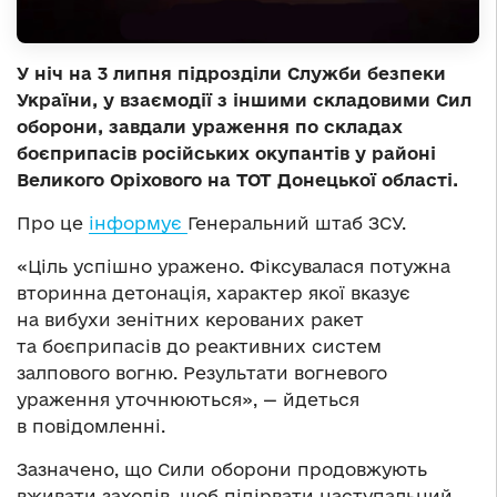
У ніч на 3 липня підрозділи Служби безпеки
України, у взаємодії з іншими складовими Сил
оборони, завдали ураження по складах
боєприпасів російських окупантів у районі
Великого Оріхового на ТОТ Донецької області.
Про це
інформує
Генеральний штаб ЗСУ.
«Ціль успішно уражено. Фіксувалася потужна
вторинна детонація, характер якої вказує
на вибухи зенітних керованих ракет
та боєприпасів до реактивних систем
залпового вогню. Результати вогневого
ураження уточнюються», — йдеться
в повідомленні.
Зазначено, що Сили оборони продовжують
вживати заходів, щоб підірвати наступальний