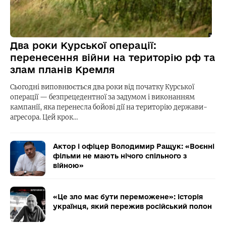
Два роки Курської операції:
перенесення війни на територію рф та
злам планів Кремля
Сьогодні виповнюється два роки від початку Курської
операції — безпрецедентної за задумом і виконанням
кампанії, яка перенесла бойові дії на територію держави-
агресора. Цей крок…
Актор і офіцер Володимир Ращук: «Воєнні
фільми не мають нічого спільного з
війною»
«Це зло має бути переможене»: історія
українця, який пережив російський полон