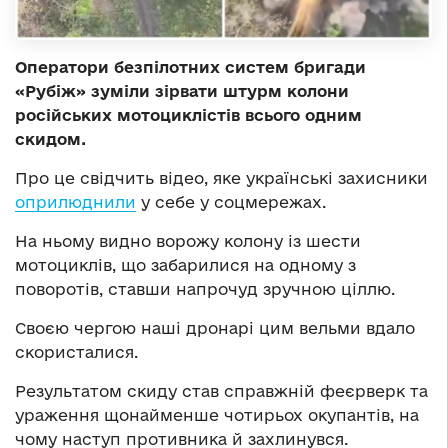
Оператори безпілотних систем бригади
«Рубіж» зуміли зірвати штурм колони
російських мотоциклістів всього одним
скидом.
Про це свідчить відео, яке українські захисники
оприлюднили
у себе у соцмережах.
На ньому видно ворожу колону із шести
мотоциклів, що забарилися на одному з
поворотів, ставши напрочуд зручною ціллю.
Своєю чергою наші дронарі цим вельми вдало
скористалися.
Результатом скиду став справжній феєрверк та
ураження щонайменше чотирьох окупантів, на
чому наступ противника й захлинувся.