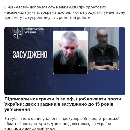
Бійці «Азову» допомагають мешканцям прифронтових
населених пунктів, зокрема доставляють продукти, гуманітарну
допомогу та супроводжують ремонтні роботи.
Підписали контракти із зс рф, щоб воювати проти
України: двох зрадників засуджено до 15 років
ув’язнення
За публічного обвинувачення прокурорів Дніпропетровської
обласної прокуратури суд визнав двох громадян України
винними у державній зраді.