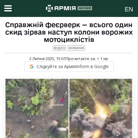
EN
Справжній феєрверк — всього один
скид зірвав наступ колони ворожих
мотоциклістів
ВІДЕО
НОВИНИ
2 Липня 2025, 15:01
Прочитаєте за:
< 1
хв.
Слідкуйте за АрміяInform в Google