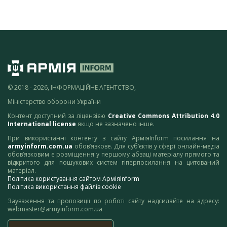
© 2018 - 2026, ІНФОРМАЦІЙНЕ АГЕНТСТВО,
Міністерство оборони України
Контент доступний за ліцензією
Creative Commons Attribution 4.0
International license
якщо не зазначено інше.
При використанні контенту з сайту АрміяInform посилання на
armyinform.com.ua
обов’язкове. Для суб’єктів у сфері онлайн-медіа
обов’язковим є розміщення у першому абзаці матеріалу прямого та
відкритого для пошукових систем гіперпосилання на цитований
матеріал.
Політика користування сайтом АрміяInform
Політика використання файлів cookie
Зауваження та пропозиції по роботі сайту надсилайте на адресу:
webmaster@armyinform.com.ua