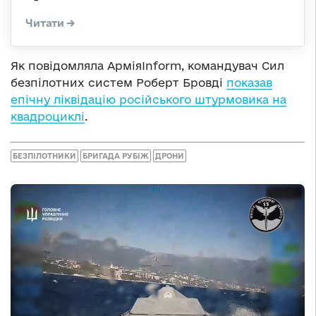
Як повідомляла АрміяInform, командувач Сил
безпілотних систем Роберт Бровді
показав
епічну ліквідацію російського штурмовика на
квадроциклі
.
БЕЗПІЛОТНИКИ
БРИГАДА РУБІЖ
ДРОНИ