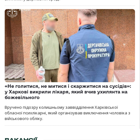
«Не голитися, не митися і скаржитися на сусідів»:
у Харкові викрили лікаря, який вчив ухилянта на
божевільного
Вручено підозру колишньому заввідділення Харківської
обласної психлікарні, який організував виключення чоловіка з
військового обліку.