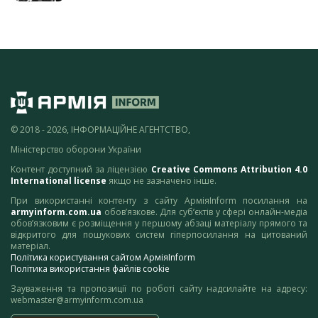
© 2018 - 2026, ІНФОРМАЦІЙНЕ АГЕНТСТВО,
Міністерство оборони України
Контент доступний за ліцензією
Creative Commons Attribution 4.0
International license
якщо не зазначено інше.
При використанні контенту з сайту АрміяInform посилання на
armyinform.com.ua
обов’язкове. Для суб’єктів у сфері онлайн-медіа
обов’язковим є розміщення у першому абзаці матеріалу прямого та
відкритого для пошукових систем гіперпосилання на цитований
матеріал.
Політика користування сайтом АрміяInform
Політика використання файлів cookie
Зауваження та пропозиції по роботі сайту надсилайте на адресу:
webmaster@armyinform.com.ua