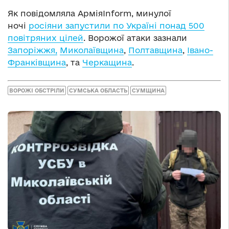
Як повідомляла АрміяInform, минулої
ночі
росіяни запустили по Україні понад 500
повітряних цілей
. Ворожої атаки зазнали
Запоріжжя,
Миколаївщина
,
Полтавщина
,
Івано-
Франківщина
, та
Черкащина
.
ВОРОЖІ ОБСТРІЛИ
СУМСЬКА ОБЛАСТЬ
СУМЩИНА