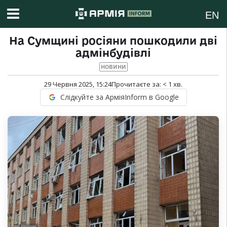
EN
На Сумщині росіяни пошкодили дві
адмінбудівлі
НОВИНИ
29 Червня 2025, 15:24
Прочитаєте за:
< 1
хв.
Слідкуйте за АрміяInform в Google