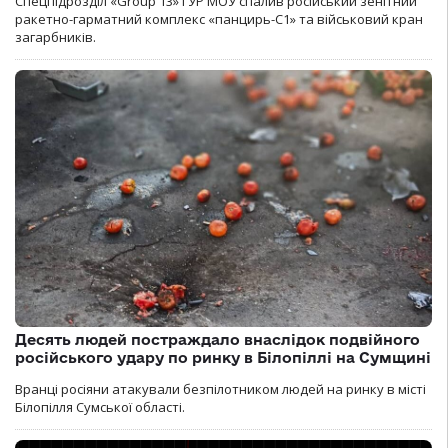
Спецпідрозділ «Group 13» ГУР МОУ спалив російський зенітний
ракетно-гарматний комплекс «панцирь-С1» та військовий кран
загарбників.
Десять людей постраждало внаслідок подвійного
російського удару по ринку в Білопіллі на Сумщині
Вранці росіяни атакували безпілотником людей на ринку в місті
Білопілля Сумської області.