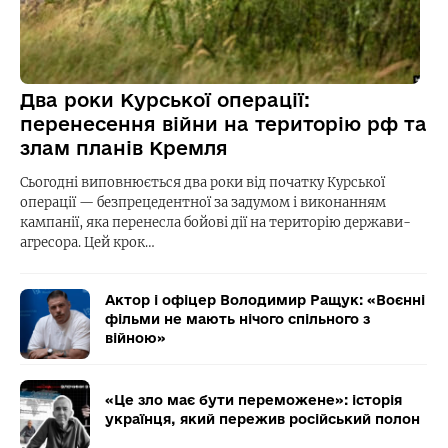
Два роки Курської операції:
перенесення війни на територію рф та
злам планів Кремля
Сьогодні виповнюється два роки від початку Курської
операції — безпрецедентної за задумом і виконанням
кампанії, яка перенесла бойові дії на територію держави-
агресора. Цей крок…
Актор і офіцер Володимир Ращук: «Воєнні
фільми не мають нічого спільного з
війною»
«Це зло має бути переможене»: історія
українця, який пережив російський полон