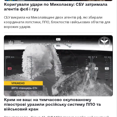
Коригували удари по Миколаєву: СБУ затримала
агентів фсб і гру
СБУ викрила на Миколаївщині двох агентів рф, які збирали
координати логістики, ППО, блокпостів і військових об’єктів для
ворожих ударів.
Крим не ваш: на тимчасово окупованому
півострові уразили російську систему ППО та
військовий кран