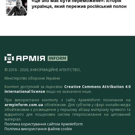
«Це зло має бути переможене»: історія
українця, який пережив російський полон
© 2018 - 2026, ІНФОРМАЦІЙНЕ АГЕНТСТВО,
Міністерство оборони України
Контент доступний за ліцензією
Creative Commons Attribution 4.0
International license
якщо не зазначено інше.
При використанні контенту з сайту АрміяInform посилання на
armyinform.com.ua
обов’язкове. Для суб’єктів у сфері онлайн-медіа
обов’язковим є розміщення у першому абзаці матеріалу прямого та
відкритого для пошукових систем гіперпосилання на цитований
матеріал.
Політика користування сайтом АрміяInform
Політика використання файлів cookie