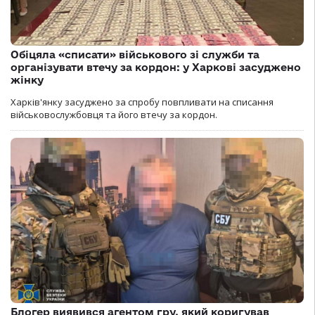
Обіцяла «списати» військового зі служби та
організувати втечу за кордон: у Харкові засуджено
жінку
Харків'янку засуджено за спробу повпливати на списання
військовослужбовця та його втечу за кордон.
Блогер виявився агентом гру, який коригував