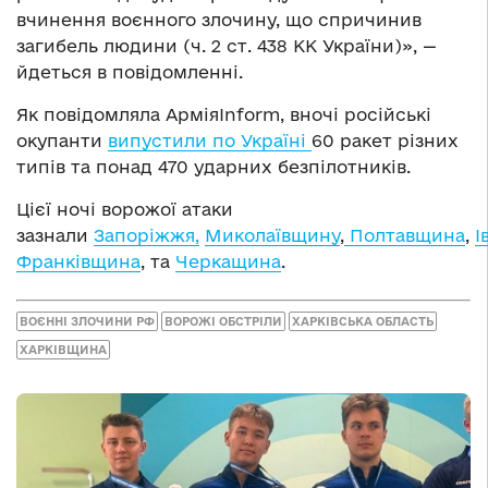
вчинення воєнного злочину, що спричинив
загибель людини (ч. 2 ст. 438 КК України)», —
йдеться в повідомленні.
Як повідомляла АрміяInform, вночі російські
окупанти
випустили по Україні
60 ракет різних
типів та понад 470 ударних безпілотників.
Цієї ночі ворожої атаки
зазнали
Запоріжжя,
Миколаївщину
,
Полтавщина
,
І
Франківщина
, та
Черкащина
.
ВОЄННІ ЗЛОЧИНИ РФ
ВОРОЖІ ОБСТРІЛИ
ХАРКІВСЬКА ОБЛАСТЬ
ХАРКІВЩИНА