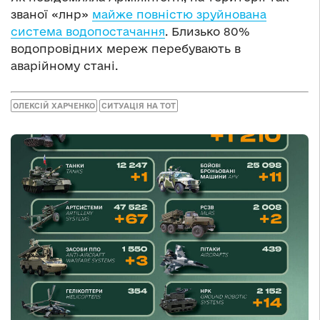
званої «лнр»
майже повністю зруйнована
система водопостачання
. Близько 80%
водопровідних мереж перебувають в
аварійному стані.
ОЛЕКСІЙ ХАРЧЕНКО
СИТУАЦІЯ НА ТОТ