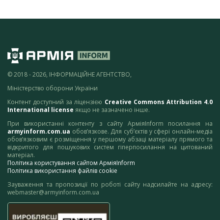
© 2018 - 2026, ІНФОРМАЦІЙНЕ АГЕНТСТВО,
Міністерство оборони України
Контент доступний за ліцензією
Creative Commons Attribution 4.0
International license
якщо не зазначено інше.
При використанні контенту з сайту АрміяInform посилання на
armyinform.com.ua
обов’язкове. Для суб’єктів у сфері онлайн-медіа
обов’язковим є розміщення у першому абзаці матеріалу прямого та
відкритого для пошукових систем гіперпосилання на цитований
матеріал.
Політика користування сайтом АрміяInform
Політика використання файлів cookie
Зауваження та пропозиції по роботі сайту надсилайте на адресу:
webmaster@armyinform.com.ua