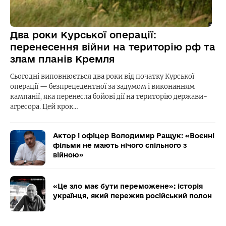
Два роки Курської операції:
перенесення війни на територію рф та
злам планів Кремля
Сьогодні виповнюється два роки від початку Курської
операції — безпрецедентної за задумом і виконанням
кампанії, яка перенесла бойові дії на територію держави-
агресора. Цей крок…
Актор і офіцер Володимир Ращук: «Воєнні
фільми не мають нічого спільного з
війною»
«Це зло має бути переможене»: історія
українця, який пережив російський полон