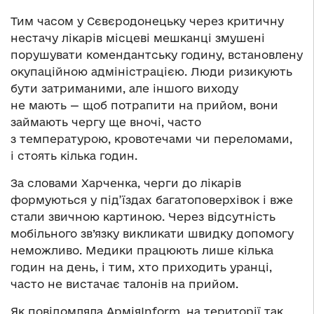
Тим часом у Сєвєродонецьку через критичну
нестачу лікарів місцеві мешканці змушені
порушувати комендантську годину, встановлену
окупаційною адміністрацією. Люди ризикують
бути затриманими, але іншого виходу
не мають — щоб потрапити на прийом, вони
займають чергу ще вночі, часто
з температурою, кровотечами чи переломами,
і стоять кілька годин.
За словами Харченка, черги до лікарів
формуються у під’їздах багатоповерхівок і вже
стали звичною картиною. Через відсутність
мобільного зв’язку викликати швидку допомогу
неможливо. Медики працюють лише кілька
годин на день, і тим, хто приходить уранці,
часто не вистачає талонів на прийом.
Як повідомляла АрміяInform, на території так