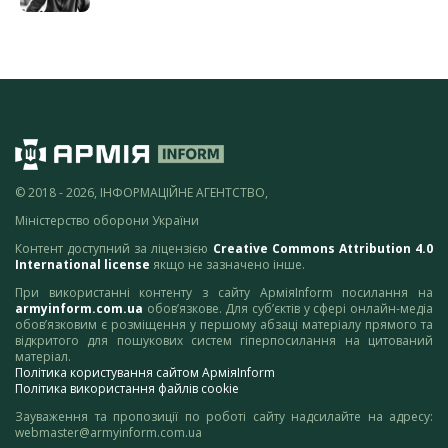
© 2018 - 2026, ІНФОРМАЦІЙНЕ АГЕНТСТВО,
Міністерство оборони України
Контент доступний за ліцензією
Creative Commons Attribution 4.0
International license
якщо не зазначено інше.
При використанні контенту з сайту АрміяInform посилання на
armyinform.com.ua
обов’язкове. Для суб’єктів у сфері онлайн-медіа
обов’язковим є розміщення у першому абзаці матеріалу прямого та
відкритого для пошукових систем гіперпосилання на цитований
матеріал.
Політика користування сайтом АрміяInform
Політика використання файлів cookie
Зауваження та пропозиції по роботі сайту надсилайте на адресу:
webmaster@armyinform.com.ua