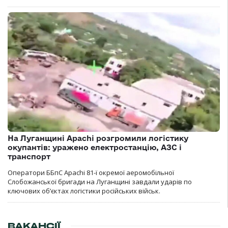
На Луганщині Apachi розгромили логістику
окупантів: уражено електростанцію, АЗС і
транспорт
Оператори ББпС Apachi 81-ї окремої аеромобільної
Слобожанської бригади на Луганщині завдали ударів по
ключових об’єктах логістики російських військ.
ВАКАНСІЇ