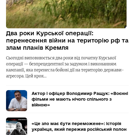
Два роки Курської операції:
перенесення війни на територію рф та
злам планів Кремля
Сьогодні виповнюється два роки від початку Курської
операції — безпрецедентної за задумом і виконанням
кампанії, яка перенесла бойові дії на територію держави-
агресора. Цей крок…
Актор і офіцер Володимир Ращук: «Воєнні
фільми не мають нічого спільного з
війною»
«Це зло має бути переможене»: історія
українця, який пережив російський полон