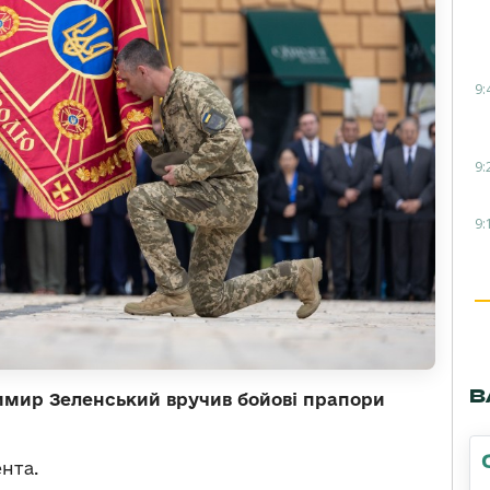
9:
9:
9:
В
имир Зеленський вручив бойові прапори
нта.