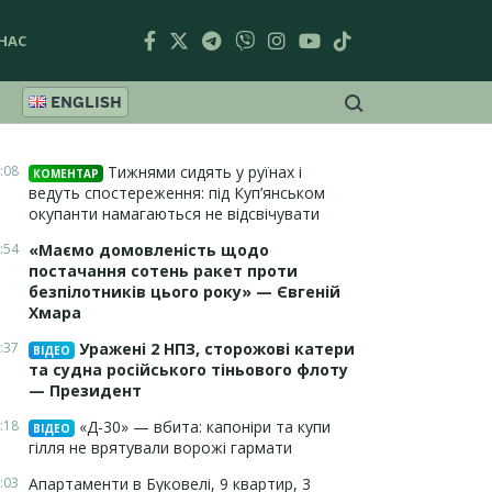
НАС
ENGLISH
:08
Тижнями сидять у руїнах і
КОМЕНТАР
ведуть спостереження: під Куп’янськом
окупанти намагаються не відсвічувати
:54
«Маємо домовленість щодо
постачання сотень ракет проти
безпілотників цього року» — Євгеній
Хмара
:37
Уражені 2 НПЗ, сторожові катери
ВІДЕО
та судна російського тіньового флоту
— Президент
:18
«Д-30» — вбита: капоніри та купи
ВІДЕО
гілля не врятували ворожі гармати
:03
Апартаменти в Буковелі, 9 квартир, 3