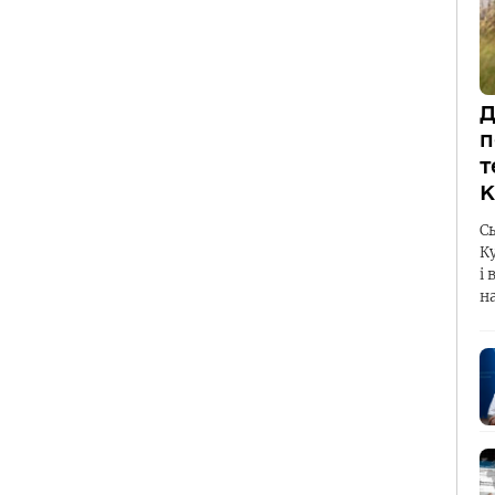
Д
п
т
К
С
К
і 
н