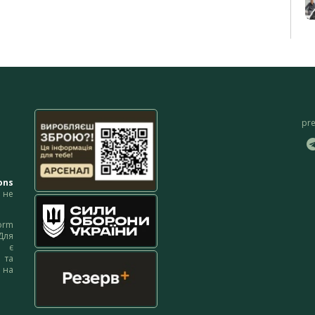
pr
ons
не
orm
Для
м є
 та
 на