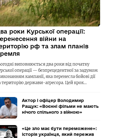
ва роки Курської операції:
еренесення війни на
ериторію рф та злам планів
ремля
ьогодні виповнюється два роки від початку
урської операції — безпрецедентної за задумом
виконанням кампанії, яка перенесла бойові дії
а територію держави-агресора. Цей крок…
Актор і офіцер Володимир
Ращук: «Воєнні фільми не мають
нічого спільного з війною»
«Це зло має бути переможене»:
історія українця, який пережив