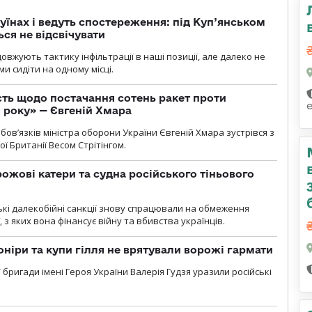
уїнах і ведуть спостереження: під Куп’янськом
ся не відсвічувати
вжують тактику інфільтрації в наші позиції, але далеко не
и сидіти на одному місці.
ть щодо постачання сотень ракет проти
о року» — Євгеній Хмара
ов’язків міністра оборони України Євгеній Хмара зустрівся з
ї Британії Весом Стрітінгом.
рожові катери та судна російського тіньового
ські далекобійні санкції знову спрацювали на обмеження
, з яких вона фінансує війну та вбивства українців.
оніри та купи гілля не врятували ворожі гармати
ї бригади імені Героя України Валерія Гудзя уразили російські