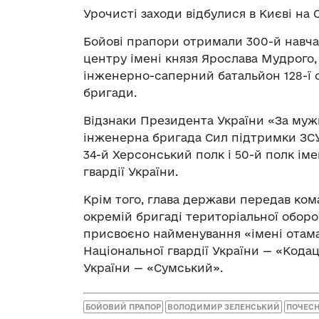
Урочисті заходи відбулися в Києві на 
Бойові прапори отримали 300-й навча
центру імені князя Ярослава Мудрого,
інженерно-саперний батальйон 128-ї 
бригади.
Відзнаки Президента України «За мужн
інженерна бригада Сил підтримки ЗСУ,
34-й Херсонський полк і 50-й полк ім
гвардії України.
Крім того, глава держави передав ко
окремій бригаді територіальної обор
присвоєно найменування «імені отама
Національної гвардії України — «Кодац
України — «Сумський».
БОЙОВИЙ ПРАПОР
ВОЛОДИМИР ЗЕЛЕНСЬКИЙ
ПОЧЕСН