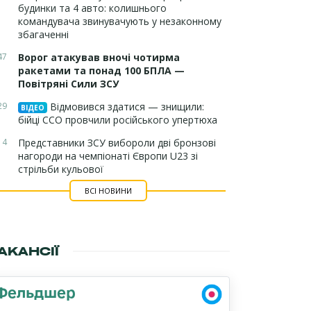
будинки та 4 авто: колишнього
командувача звинувачують у незаконному
збагаченні
47
Ворог атакував вночі чотирма
ракетами та понад 100 БПЛА —
Повітряні Сили ЗСУ
29
Відмовився здатися — знищили:
ВІДЕО
бійці ССО провчили російського упертюха
14
Представники ЗСУ вибороли дві бронзові
нагороди на чемпіонаті Європи U23 зі
стрільби кульової
ВСІ НОВИНИ
АКАНСІЇ
Фельдшер