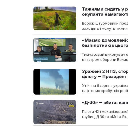
Тижнями сидять у р
окупанти намагають
Ворожі штурмовики продо
заходять і можуть тижням
«Маємо домовленіс
безпілотників цьог
Тимчасовий виконувач об
міністром оборони Велико
Уражені 2 НПЗ, сто
флоту — Президент
У ніч на 6 серпня україн
нафтових прибутків росії
«Д-30» — вбита: кап
Пілоти 42-ї механізовано
гаубиці Д-30 та «Мста-Б».