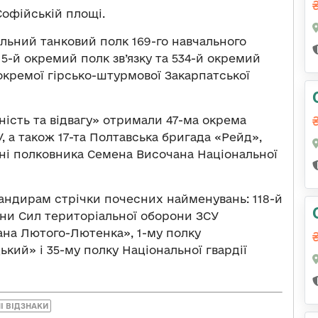
Софійській площі.
льний танковий полк 169-го навчального
 5-й окремий полк зв’язку та 534-й окремий
окремої гірсько-штурмової Закарпатської
ість та відвагу» отримали 47-ма окрема
 а також 17-та Полтавська бригада «Рейд»,
ені полковника Семена Височана Національної
мандирам стрічки почесних найменувань: 118-й
они Сил територіальної оборони ЗСУ
на Лютого-Лютенка», 1-му полку
ький» і 35-му полку Національної гвардії
І ВІДЗНАКИ