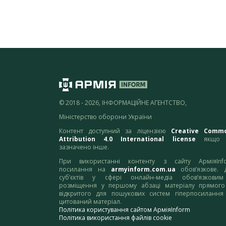
© 2018 - 2026, ІНФОРМАЦІЙНЕ АГЕНТСТВО,
Міністерство оборони України
Контент доступний за ліцензією
Creative Comm
Attribution 4.0 International license
якщо 
зазначено інше.
При використанні контенту з сайту АрміяInf
посилання на
armyinform.com.ua
обов’язкове. 
суб’єктів у сфері онлайн-медіа обов’язкови
розміщення у першому абзаці матеріалу прямого
відкритого для пошукових систем гіперпосилання
цитований матеріал.
Політика користування сайтом АрміяInform
Політика використання файлів cookie