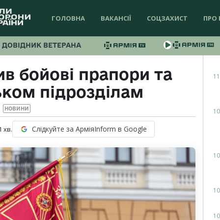
ГОЛОВНА
ВАКАНСІЇ
СОЦЗАХИСТ
ПРО 
ДОВІДНИК ВЕТЕРАНА
в бойові прапори та
11
ьком підрозділам
НОВИНИ
10
Слідкуйте за АрміяInform в Google
1
хв.
10
10
10