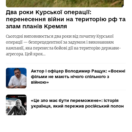
Два роки Курської операції:
перенесення війни на територію рф та
злам планів Кремля
Сьогодні виповнюється два роки від початку Курської
операції — безпрецедентної за задумом і виконанням
кампанії, яка перенесла бойові дії на територію держави-
агресора. Цей крок…
Актор і офіцер Володимир Ращук: «Воєнні
фільми не мають нічого спільного з
війною»
«Це зло має бути переможене»: історія
українця, який пережив російський полон