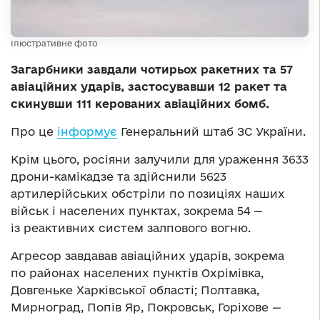
Ілюстративне фото
Загарбники завдали чотирьох ракетних та 57
авіаційних ударів, застосувавши 12 ракет та
скинувши 111 керованих авіаційних бомб.
Про це
інформує
Генеральний штаб ЗС України.
Крім цього, росіяни залучили для ураження 3633
дрони-камікадзе та здійснили 5623
артилерійських обстріли по позиціях наших
військ і населених пунктах, зокрема 54 —
із реактивних систем залпового вогню.
Агресор завдавав авіаційних ударів, зокрема
по районах населених пунктів Охрімівка,
Довгеньке Харківської області; Полтавка,
Мирноград, Попів Яр, Покровськ, Горіхове —