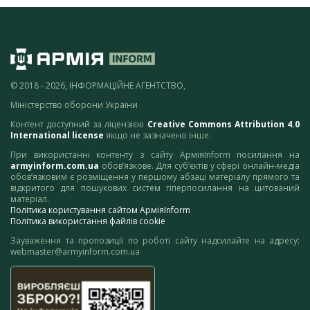
© 2018 - 2026, ІНФОРМАЦІЙНЕ АГЕНТСТВО,
Міністерство оборони України
Контент доступний за ліцензією
Creative Commons Attribution 4.0
International license
якщо не зазначено інше.
При використанні контенту з сайту АрміяInform посилання на
armyinform.com.ua
обов’язкове. Для суб’єктів у сфері онлайн-медіа
обов’язковим є розміщення у першому абзаці матеріалу прямого та
відкритого для пошукових систем гіперпосилання на цитований
матеріал.
Політика користування сайтом АрміяInform
Політика використання файлів cookie
Зауваження та пропозиції по роботі сайту надсилайте на адресу:
webmaster@armyinform.com.ua