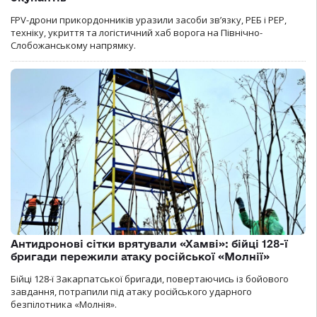
FPV-дрони прикордонників уразили засоби зв’язку, РЕБ і РЕР,
техніку, укриття та логістичний хаб ворога на Північно-
Слобожанському напрямку.
Антидронові сітки врятували «Хамві»: бійці 128-ї
бригади пережили атаку російської «Молнії»
Бійці 128-ї Закарпатської бригади, повертаючись із бойового
завдання, потрапили під атаку російського ударного
безпілотника «Молнія».