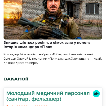
Знищив шістьох росіян, а сімох взяв у полон:
історія командира «Гіря»
Командир 3-ї мотопіхотної роти 43-ї окремої механізованої
бригади Олексій із позивним «Гіря» захищає Харківщину — край,
де народився та виріс.
ВАКАНСІЇ
Молодший медичний персонал
(санітар, фельдшер)