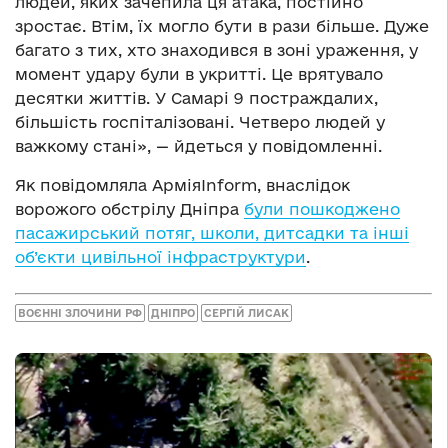
людей, яких зачепила ця атака, постійно
зростає. Втім, їх могло бути в рази більше. Дуже
багато з тих, хто знаходився в зоні ураження, у
момент удару були в укритті. Це врятувало
десятки життів. У Самарі 9 постраждалих,
більшість госпіталізовані. Четверо людей у
важкому стані», — йдеться у повідомленні.
Як повідомляла АрміяInform, внаслідок
ворожого обстрілу Дніпра
були пошкоджено
пасажирський потяг, школи, дитсадки та інші
об’єкти цивільної інфраструктури
.
ВОЄННІ ЗЛОЧИНИ РФ
ДНІПРО
СЕРГІЙ ЛИСАК