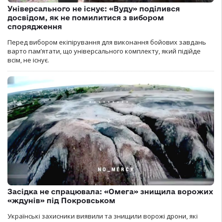
Універсального не існує: «Вуду» поділився
досвідом, як не помилитися з вибором
спорядження
Перед вибором екіпірування для виконання бойових завдань
варто пам’ятати, що універсального комплекту, який підійде
всім, не існує.
Засідка не спрацювала: «Омега» знищила ворожих
«ждунів» під Покровськом
Українські захисники виявили та знищили ворожі дрони, які