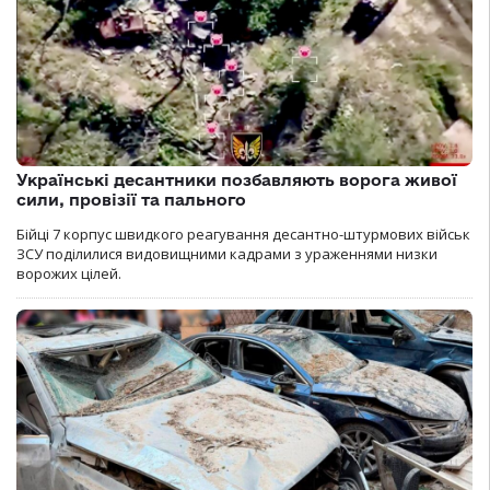
Українські десантники позбавляють ворога живої
сили, провізії та пального
Бійці 7 корпус швидкого реагування десантно-штурмових військ
ЗСУ поділилися видовищними кадрами з ураженнями низки
ворожих цілей.