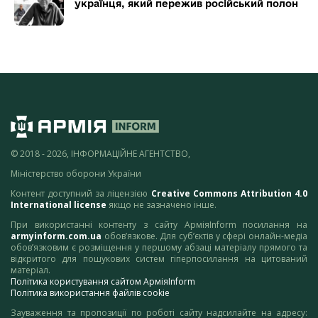
українця, який пережив російський полон
© 2018 - 2026, ІНФОРМАЦІЙНЕ АГЕНТСТВО,
Міністерство оборони України
Контент доступний за ліцензією
Creative Commons Attribution 4.0
International license
якщо не зазначено інше.
При використанні контенту з сайту АрміяInform посилання на
armyinform.com.ua
обов’язкове. Для суб’єктів у сфері онлайн-медіа
обов’язковим є розміщення у першому абзаці матеріалу прямого та
відкритого для пошукових систем гіперпосилання на цитований
матеріал.
Політика користування сайтом АрміяInform
Політика використання файлів cookie
Зауваження та пропозиції по роботі сайту надсилайте на адресу: