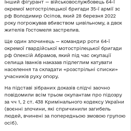
Інший фігурант
—
військовослужбовець 64-ї
окремої мотострілецької бригади 35-ї армії зс
рф Володимир Осіпов, який 28 березня 2022
року погрожував вбивством цивільному, а двох
жителів Гостомеля застрелив.
Ще один злочинець
—
командир роти 64-ї
окремої гвардійської мотострілецької бригади
рф Олексій Абрамов, який під час окупації
селища Іванків наказав підлеглим катувати
населення та складати «розстрільні списки»
учасників руху опору.
На підставі зібраних доказів слідчі заочно
повідомили всім трьом окупантам про підозру
за чч 1, 2 ст. 438 Кримінального кодексу України
(воєнні злочини, які спричинили загибель
людей, вчинені за попередньою змовою групою
осіб).