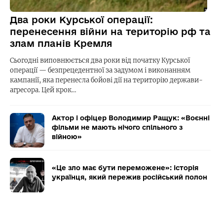
Два роки Курської операції:
перенесення війни на територію рф та
злам планів Кремля
Сьогодні виповнюється два роки від початку Курської
операції — безпрецедентної за задумом і виконанням
кампанії, яка перенесла бойові дії на територію держави-
агресора. Цей крок…
Актор і офіцер Володимир Ращук: «Воєнні
фільми не мають нічого спільного з
війною»
«Це зло має бути переможене»: історія
українця, який пережив російський полон