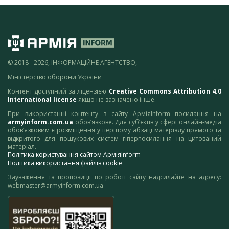
© 2018 - 2026, ІНФОРМАЦІЙНЕ АГЕНТСТВО,
Міністерство оборони України
Контент доступний за ліцензією
Creative Commons Attribution 4.0
International license
якщо не зазначено інше.
При використанні контенту з сайту АрміяInform посилання на
armyinform.com.ua
обов’язкове. Для суб’єктів у сфері онлайн-медіа
обов’язковим є розміщення у першому абзаці матеріалу прямого та
відкритого для пошукових систем гіперпосилання на цитований
матеріал.
Політика користування сайтом АрміяInform
Політика використання файлів cookie
Зауваження та пропозиції по роботі сайту надсилайте на адресу:
webmaster@armyinform.com.ua