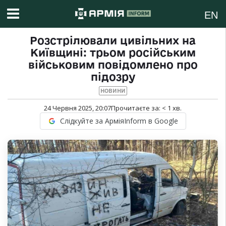
EN
Розстрілювали цивільних на
Київщині: трьом російським
військовим повідомлено про
підозру
НОВИНИ
24 Червня 2025, 20:07
Прочитаєте за:
< 1
хв.
Слідкуйте за АрміяInform в Google