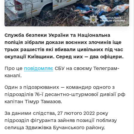
Служба безпеки України та Національна
поліція зібрали докази воєнних злочинів іще
трьох рашистів які вбивали цивільних під час
окупації Київщини. Серед них — два офіцери.
Про це
повідомляє
СБУ на своєму Телеграм-
каналі.
Один з підозрюваних
—
командир одного з
підрозділів 76-ї десантно-штурмової дивізії рф
капітан Тімур Тамазов.
За даними слідства, 27 лютого 2022 року
підрозділ фігуранта зайняв позиції поблизу
селища Здвижівка Бучанського району.