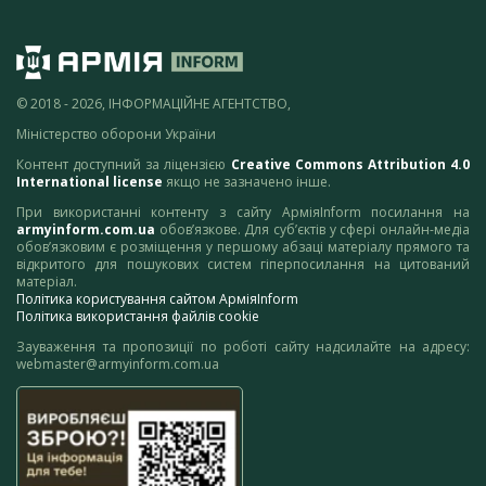
© 2018 - 2026, ІНФОРМАЦІЙНЕ АГЕНТСТВО,
Міністерство оборони України
Контент доступний за ліцензією
Creative Commons Attribution 4.0
International license
якщо не зазначено інше.
При використанні контенту з сайту АрміяInform посилання на
armyinform.com.ua
обов’язкове. Для суб’єктів у сфері онлайн-медіа
обов’язковим є розміщення у першому абзаці матеріалу прямого та
відкритого для пошукових систем гіперпосилання на цитований
матеріал.
Політика користування сайтом АрміяInform
Політика використання файлів cookie
Зауваження та пропозиції по роботі сайту надсилайте на адресу:
webmaster@armyinform.com.ua