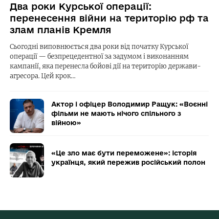
Два роки Курської операції:
перенесення війни на територію рф та
злам планів Кремля
Сьогодні виповнюється два роки від початку Курської
операції — безпрецедентної за задумом і виконанням
кампанії, яка перенесла бойові дії на територію держави-
агресора. Цей крок…
Актор і офіцер Володимир Ращук: «Воєнні
фільми не мають нічого спільного з
війною»
«Це зло має бути переможене»: історія
українця, який пережив російський полон