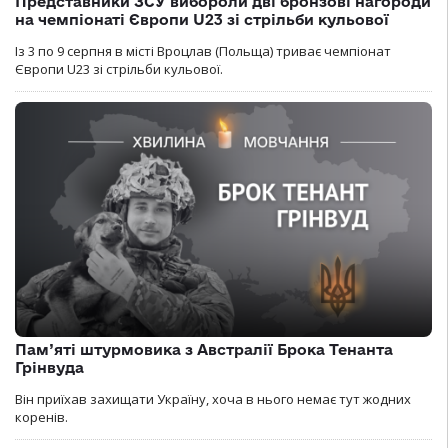
Представники ЗСУ вибороли дві бронзові нагороди
на чемпіонаті Європи U23 зі стрільби кульової
Із 3 по 9 серпня в місті Вроцлав (Польща) триває чемпіонат
Європи U23 зі стрільби кульової.
Пам’яті штурмовика з Австралії Брока Тенанта
Грінвуда
Він приїхав захищати Україну, хоча в нього немає тут жодних
коренів.