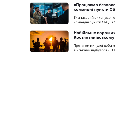
«Працюємо безпосер
командні пункти СБС
Тимчасовий виконувач об
командні пункти СБС, 3 і 
Найбільше ворожих
Костянтинівському
Протягом минулої доби м
військами відбулося 231 