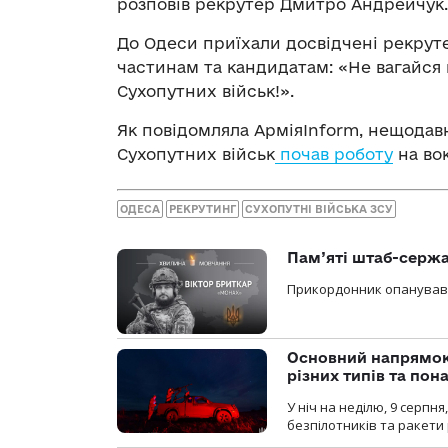
розповів рекрутер Дмитро Андрейчук.
До Одеси приїхали досвідчені рекруте
частинам та кандидатам: «Не вагайся 
Сухопутних військ!».
Як повідомляла АрміяInform, нещодав
Сухопутних військ
почав роботу
на вок
ОДЕСА
РЕКРУТИНГ
СУХОПУТНІ ВІЙСЬКА ЗСУ
Пам’яті штаб-сержа
Прикордонник опанував 
Основний напрямок
різних типів та пон
У ніч на неділю, 9 серпн
безпілотників та ракети 