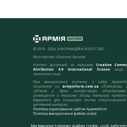
© 2018 - 2026, ІНФОРМАЦІЙНЕ АГЕНТСТВО,
Міністерство оборони України
Контент доступний за ліцензією
Creative Comm
Attribution 4.0 International license
якщо 
зазначено інше.
При використанні контенту з сайту АрміяInf
посилання на
armyinform.com.ua
обов’язкове. 
суб’єктів у сфері онлайн-медіа обов’язкови
розміщення у першому абзаці матеріалу прямого
відкритого для пошукових систем гіперпосилання
цитований матеріал.
Політика користування сайтом АрміяInform
Політика використання файлів cookie
Зауваження та пропозиції по роботі сайту надсилайте
Ми використовуємо файли cookie, щоб забезпе
адресу:
webmaster@armyinform.com.ua