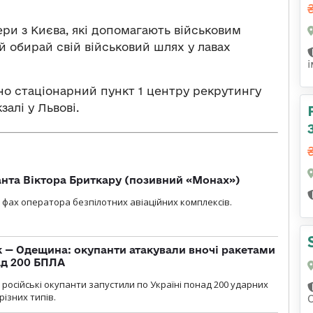
ри з Києва, які допомагають військовим
й обирай свій військовий шлях у лавах
но стаціонарний пункт 1 центру рекрутингу
залі у Львові.
нта Віктора Бриткару (позивний «Монах»)
фах оператора безпілотних авіаційних комплексів.
 — Одещина: окупанти атакували вночі ракетами
ад 200 БПЛА
я, російські окупанти запустили по Україні понад 200 ударних
різних типів.