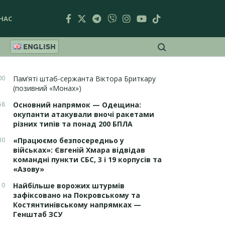
НАС
ENGLISH
00
Пам’яті штаб-сержанта Віктора Бриткару
(позивний «Монах»)
58
Основний напрямок — Одещина:
окупанти атакували вночі ракетами
різних типів та понад 200 БПЛА
30
«Працюємо безпосередньо у
військах»: Євгеній Хмара відвідав
командні пункти СБС, 3 і 19 корпусів та
«Азову»
10
Найбільше ворожих штурмів
зафіксовано на Покровському та
Костянтинівському напрямках —
Генштаб ЗСУ