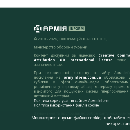
© 2018 - 2026, ІНФОРМАЦІЙНЕ АГЕНТСТВО,
Міністерство оборони України
Контент доступний за ліцензією
Creative Comm
Attribution 4.0 International license
якщо 
зазначено інше.
При використанні контенту з сайту АрміяInf
посилання на
armyinform.com.ua
обов’язкове. 
суб’єктів у сфері онлайн-медіа обов’язкови
розміщення у першому абзаці матеріалу прямого
відкритого для пошукових систем гіперпосилання
цитований матеріал.
Політика користування сайтом АрміяInform
Політика використання файлів cookie
Зауваження та пропозиції по роботі сайту надсилайте
Ми використовуємо файли cookie, щоб забезпе
адресу:
webmaster@armyinform.com.ua
використанн