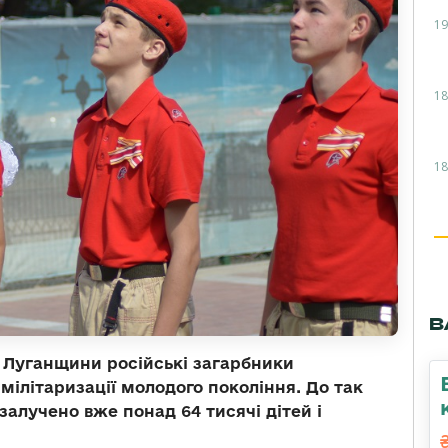
19
18
18
В
 Луганщини російські загарбники
мілітаризації молодого покоління. До так
залучено вже понад 64 тисячі дітей і