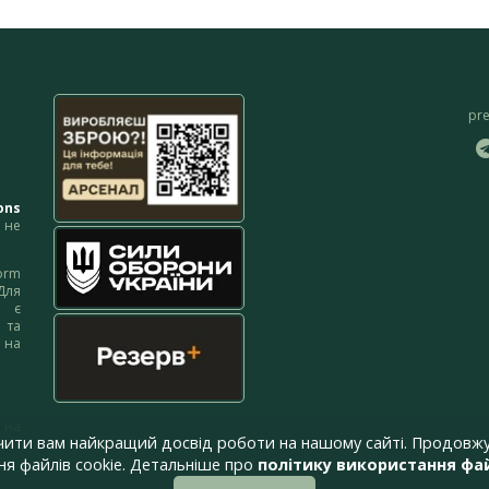
pr
ons
не
orm
Для
м є
 та
 на
 на
чити вам найкращий досвід роботи на нашому сайті. Продовжу
я файлів cookie. Детальніше про
політику використання фай