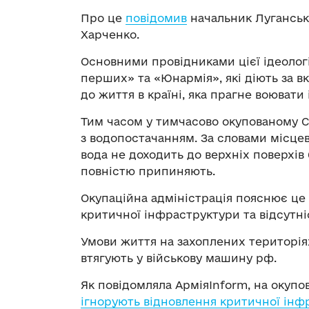
Про це
повідомив
начальник Лугансько
Харченко.
Основними провідниками цієї ідеологі
перших» та «Юнармія», які діють за вк
до життя в країні, яка прагне воювати 
Тим часом у тимчасово окупованому С
з водопостачанням. За словами місцев
вода не доходить до верхніх поверхів
повністю припиняють.
Окупаційна адміністрація пояснює ц
критичної інфраструктури та відсутні
Умови життя на захоплених територія
втягують у військову машину рф.
Як повідомляла АрміяInform, на окуп
ігнорують відновлення критичної інф