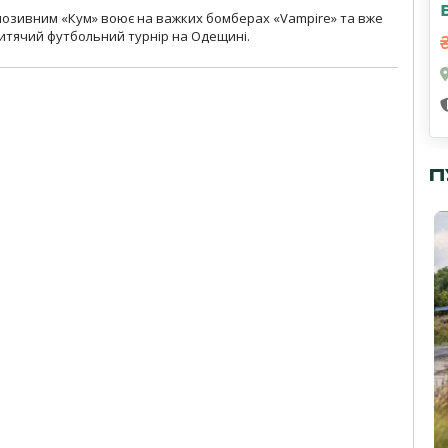
позивним «Кум» воює на важких бомберах «Vampire» та вже
 дитячий футбольний турнір на Одещині.
П