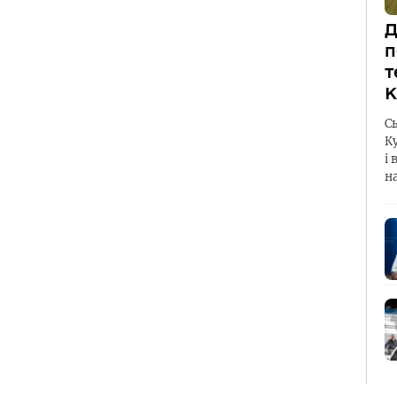
Д
п
т
К
С
К
і 
н