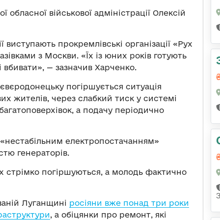
ї обласної військової адміністрації Олексій
ї виступають прокремлівські організації «Рух
азівками з Москви. «Їх із юних років готують
і вбивати», — зазначив Харченко.
євєродонецьку погіршується ситуація
их жителів, через слабкий тиск у системі
 багатоповерхівок, а подачу періодично
е «нестабільним електропостачанням»
стю генераторів.
х стрімко погіршуються, а молодь фактично
ованій Луганщині
росіяни вже понад три роки
раструктури
, а обіцянки про ремонт, які