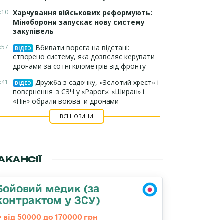
:10
Харчування військових реформують:
Міноборони запускає нову систему
закупівель
:57
Вбивати ворога на відстані:
ВІДЕО
створено систему, яка дозволяє керувати
дронами за сотні кілометрів від фронту
:41
Дружба з садочку, «Золотий хрест» і
ВІДЕО
повернення із СЗЧ у «Рарог»: «Ширан» і
«Пін» обрали воювати дронами
ВСІ НОВИНИ
АКАНСІЇ
Бойовий медик (за
контрактом у ЗСУ)
від 50000 до 170000 грн