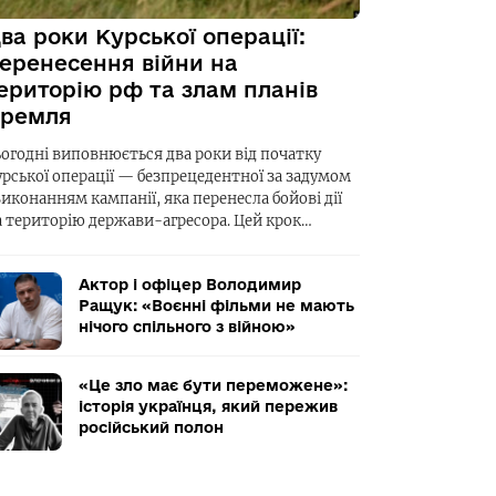
ва роки Курської операції:
еренесення війни на
ериторію рф та злам планів
ремля
ьогодні виповнюється два роки від початку
урської операції — безпрецедентної за задумом
виконанням кампанії, яка перенесла бойові дії
а територію держави-агресора. Цей крок…
Актор і офіцер Володимир
Ращук: «Воєнні фільми не мають
нічого спільного з війною»
«Це зло має бути переможене»:
історія українця, який пережив
російський полон