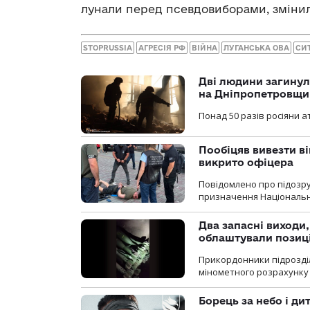
лунали перед псевдовиборами, змінил
STOPRUSSIA
АГРЕСІЯ РФ
ВІЙНА
ЛУГАНСЬКА ОВА
СИТ
Дві людини загинул
на Дніпропетровщи
Понад 50 разів росіяни 
Пообіцяв вивезти ві
викрито офіцера
Повідомлено про підозр
призначення Національної 
Два запасні виходи
облаштували позиц
Прикордонники підрозді
мінометного розрахунку 
Борець за небо і ди