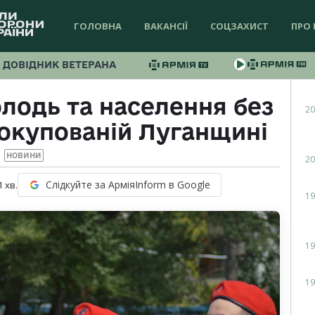
ГОЛОВНА
ВАКАНСІЇ
СОЦЗАХИСТ
ПРО 
ДОВІДНИК ВЕТЕРАНА
лодь та населення без
20
 окупованій Луганщині
НОВИНИ
20
Слідкуйте за АрміяInform в Google
1
хв.
19
19
19