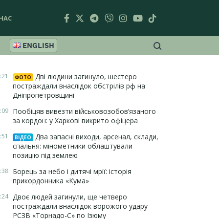
НАС
ENGLISH
:21
Дві людини загинуло, шестеро
ФОТО
постраждали внаслідок обстрілів рф на
Дніпропетровщині
:09
Пообіцяв вивезти військовозобов’язаного
за кордон: у Харкові викрито офіцера
:51
Два запасні виходи, арсенал, склади,
ВІДЕО
спальня: мінометники облаштували
позицію під землею
:38
Борець за небо і дитячі мрії: історія
прикордонника «Кума»
:24
Двоє людей загинули, ще четверо
постраждали внаслідок ворожого удару
РСЗВ «Торнадо-С» по Ізюму