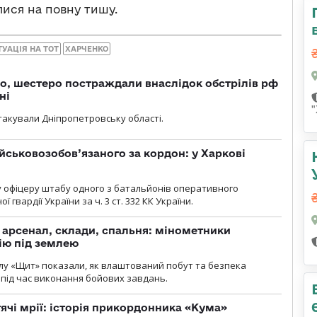
ися на повну тишу.
УАЦІЯ НА ТОТ
ХАРЧЕНКО
о, шестеро постраждали внаслідок обстрілів рф
ні
атакували Дніпропетровську області.
йськовозобов’язаного за кордон: у Харкові
у офіцеру штабу одного з батальйонів оперативного
гвардії України за ч. 3 ст. 332 КК України.
, арсенал, склади, спальня: мінометники
ію під землею
лу «Щит» показали, як влаштований побут та безпека
під час виконання бойових завдань.
тячі мрії: історія прикордонника «Кума»