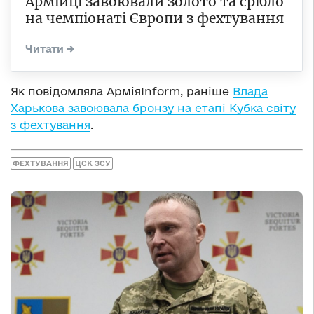
Армійці завоювали золото та срібло
на чемпіонаті Європи з фехтування
Як повідомляла АрміяInform, раніше
Влада
Харькова завоювала бронзу на етапі Кубка світу
з фехтування
.
ФЕХТУВАННЯ
ЦСК ЗСУ