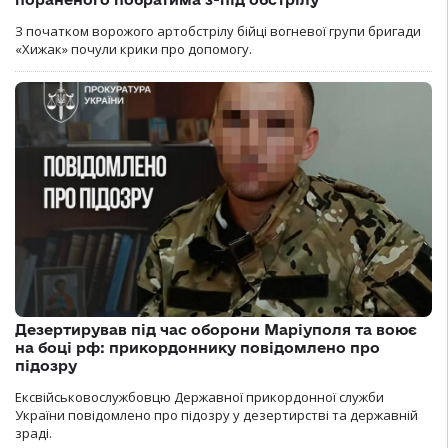
З початком ворожого артобстрілу бійці вогневої групи бригади
«Хижак» почули крики про допомогу.
Дезертирував під час оборони Маріуполя та воює
на боці рф: прикордоннику повідомлено про
підозру
Ексвійськовослужбовцю Державної прикордонної служби
України повідомлено про підозру у дезертирстві та державній
зраді.