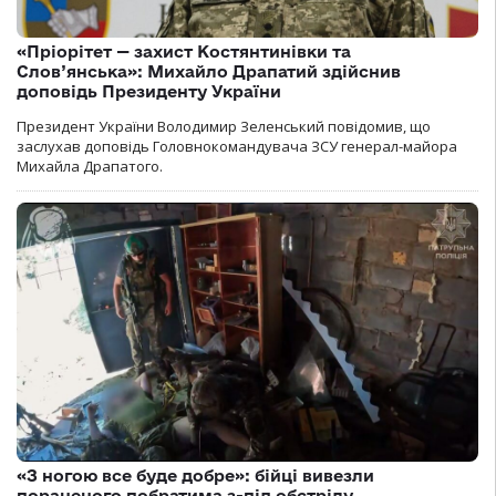
«Пріорітет — захист Костянтинівки та
Слов’янська»: Михайло Драпатий здійснив
доповідь Президенту України
Президент України Володимир Зеленський повідомив, що
заслухав доповідь Головнокомандувача ЗСУ генерал-майора
Михайла Драпатого.
«З ногою все буде добре»: бійці вивезли
пораненого побратима з-під обстрілу