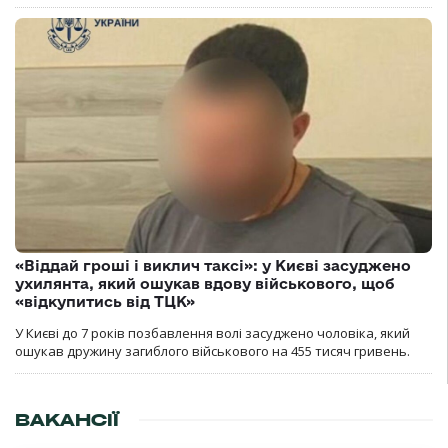
«Віддай гроші і виклич таксі»: у Києві засуджено
ухилянта, який ошукав вдову військового, щоб
«відкупитись від ТЦК»
У Києві до 7 років позбавлення волі засуджено чоловіка, який
ошукав дружину загиблого військового на 455 тисяч гривень.
ВАКАНСІЇ