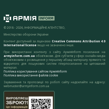
© 2018 - 2026, ІНФОРМАЦІЙНЕ АГЕНТСТВО,
Міністерство оборони України
Контент доступний за ліцензією
Creative Commons Attribution 4.0
International license
якщо не зазначено інше.
При використанні контенту з сайту АрміяInform посилання на
armyinform.com.ua
обов’язкове. Для суб’єктів у сфері онлайн-медіа
обов’язковим є розміщення у першому абзаці матеріалу прямого та
відкритого для пошукових систем гіперпосилання на цитований
матеріал.
Політика користування сайтом АрміяInform
Політика використання файлів cookie
Зауваження та пропозиції по роботі сайту надсилайте на адресу:
webmaster@armyinform.com.ua