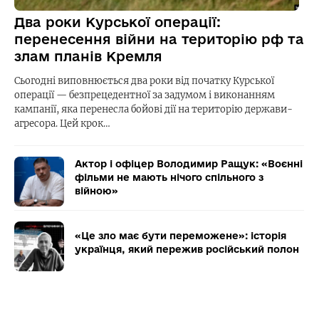
Два роки Курської операції:
перенесення війни на територію рф та
злам планів Кремля
Сьогодні виповнюється два роки від початку Курської
операції — безпрецедентної за задумом і виконанням
кампанії, яка перенесла бойові дії на територію держави-
агресора. Цей крок…
Актор і офіцер Володимир Ращук: «Воєнні
фільми не мають нічого спільного з
війною»
«Це зло має бути переможене»: історія
українця, який пережив російський полон