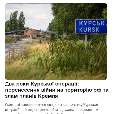
Два роки Курської операції:
перенесення війни на територію рф та
злам планів Кремля
Сьогодні виповнюється два роки від початку Курської
операції — безпрецедентної за задумом і виконанням