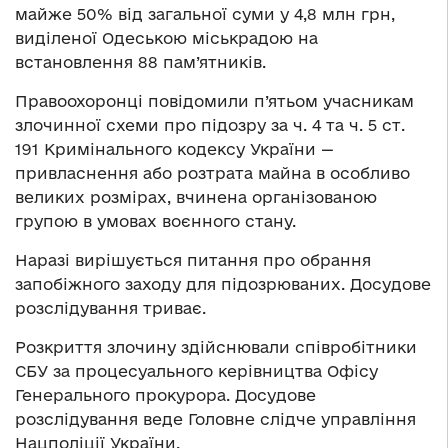
майже 50% від загальної суми у 4,8 млн грн,
виділеної Одеською міськрадою на
встановлення 88 пам’ятників.
Правоохоронці повідомили п’ятьом учасникам
злочинної схеми про підозру за ч. 4 та ч. 5 ст.
191 Кримінального кодексу України —
привласнення або розтрата майна в особливо
великих розмірах, вчинена організованою
групою в умовах воєнного стану.
Наразі вирішується питання про обрання
запобіжного заходу для підозрюваних. Досудове
розслідування триває.
Розкриття злочину здійснювали співробітники
СБУ за процесуального керівництва Офісу
Генерального прокурора. Досудове
розслідування веде Головне слідче управління
Нацполіції України.