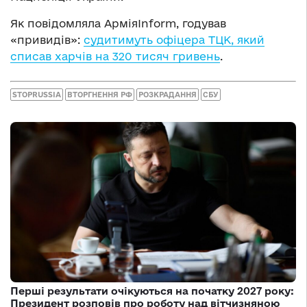
Як повідомляла АрміяInform, годував
«привидів»:
судитимуть офіцера ТЦК, який
списав харчів на 320 тисяч гривень
.
STOPRUSSIA
ВТОРГНЕННЯ РФ
РОЗКРАДАННЯ
СБУ
Перші результати очікуються на початку 2027 року:
Президент розповів про роботу над вітчизняною