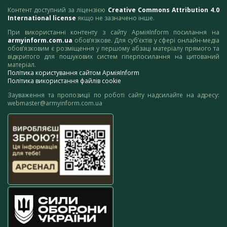
Контент доступний за ліцензією
Creative Commons Attribution 4.0
International license
якщо не зазначено інше.
При використанні контенту з сайту АрміяInform посилання на
armyinform.com.ua
обов’язкове. Для суб’єктів у сфері онлайн-медіа
обов’язковим є розміщення у першому абзаці матеріалу прямого та
відкритого для пошукових систем гіперпосилання на цитований
матеріал.
Політика користування сайтом АрміяInform
Політика використання файлів cookie
Зауваження та пропозиції по роботі сайту надсилайте на адресу:
webmaster@armyinform.com.ua