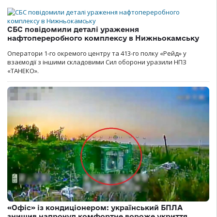
СБС повідомили деталі ураження
нафтопереробного комплексу в Нижньокамську
Оператори 1-го окремого центру та 413-го полку «Рейд» у
взаємодії з іншими складовими Сил оборони уразили НПЗ
«ТАНЕКО».
«Офіс» із кондиціонером: український БПЛА
знищив напрочуд комфортне вороже укриття