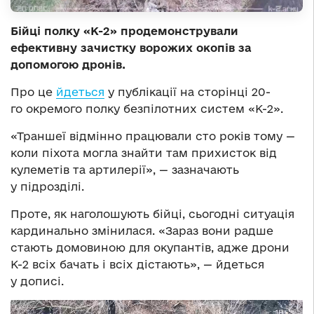
Бійці полку «К-2» продемонстрували
ефективну зачистку ворожих окопів за
допомогою дронів.
Про це
йдеться
у публікації на сторінці 20-
го окремого полку безпілотних систем «К-2».
«Траншеї відмінно працювали сто років тому —
коли піхота могла знайти там прихисток від
кулеметів та артилерії», — зазначають
у підрозділі.
Проте, як наголошують бійці, сьогодні ситуація
кардинально змінилася. «Зараз вони радше
стають домовиною для окупантів, адже дрони
К-2 всіх бачать і всіх дістають», — йдеться
у дописі.