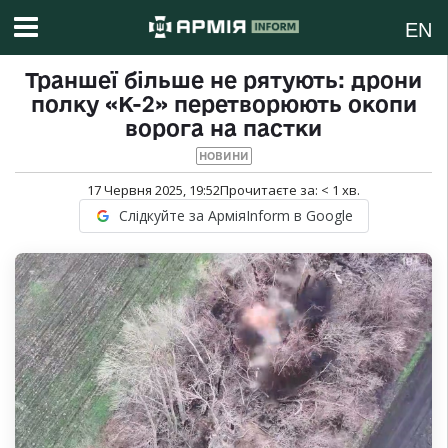
EN
Траншеї більше не рятують: дрони
полку «К-2» перетворюють окопи
ворога на пастки
НОВИНИ
17 Червня 2025, 19:52
Прочитаєте за:
< 1
хв.
Слідкуйте за АрміяInform в Google