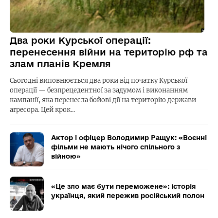
Два роки Курської операції:
перенесення війни на територію рф та
злам планів Кремля
Сьогодні виповнюється два роки від початку Курської
операції — безпрецедентної за задумом і виконанням
кампанії, яка перенесла бойові дії на територію держави-
агресора. Цей крок…
Актор і офіцер Володимир Ращук: «Воєнні
фільми не мають нічого спільного з
війною»
«Це зло має бути переможене»: історія
українця, який пережив російський полон