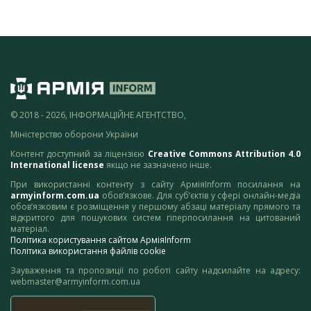
© 2018 - 2026, ІНФОРМАЦІЙНЕ АГЕНТСТВО,
Міністерство оборони України
Контент доступний за ліцензією
Creative Commons Attribution 4.0
International license
якщо не зазначено інше.
При використанні контенту з сайту АрміяInform посилання на
armyinform.com.ua
обов’язкове. Для суб’єктів у сфері онлайн-медіа
обов’язковим є розміщення у першому абзаці матеріалу прямого та
відкритого для пошукових систем гіперпосилання на цитований
матеріал.
Політика користування сайтом АрміяInform
Політика використання файлів cookie
Зауваження та пропозиції по роботі сайту надсилайте на адресу:
webmaster@armyinform.com.ua