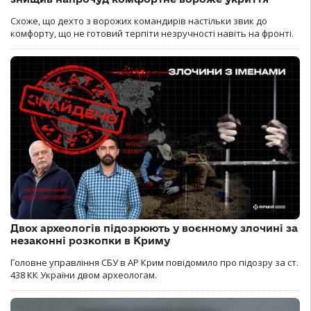
Схоже, що дехто з ворожих командирів настільки звик до
комфорту, що не готовий терпіти незручності навіть на фронті.
Двох археологів підозрюють у воєнному злочині за
незаконні розкопки в Криму
Головне управління СБУ в АР Крим повідомило про підозру за ст.
438 КК України двом археологам.