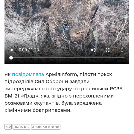
Як
повідомляла
АрміяInform, пілоти трьох
підрозділів Сил Оборони завдали
випереджувального удару по російській РСЗВ
БМ-21 «Град», яка, згідно з перехопленими
розмовами окупантів, була заряджена
хімічними боєприпасами.
К-2
ПОЛК К-2
ХРОНІКА ВІЙНИ