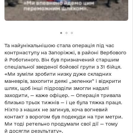
Та найунікальнішою стала операція під час
контрнаступу на Запоріжжі, в районі Вербового
й Роботиного. Він був призначений старшим
спеціальної зведеної бойової групи з 31 бійця.
«Ми зуміли зробити низку дуже складних
маневрів, захопити деякі „зеленки“ і відкрити
шлях, щоб інші підрозділи змогли надалі
заходити, — каже офіцер. — Операція тривала
близько трьох тижнів — і це була тяжка праця.
Ніхто з наших не загинув, хоча вогневий
контакт з ворогом був подекуди на три метри.
Ми тоді ретельно продумали свої дії — тому
й досягли результату».