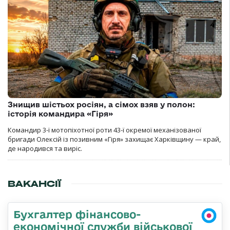
Знищив шістьох росіян, а сімох взяв у полон:
історія командира «Гіря»
Командир 3-ї мотопіхотної роти 43-ї окремої механізованої
бригади Олексій із позивним «Гіря» захищає Харківщину — край,
де народився та виріс.
ВАКАНСІЇ
Бухгалтер фінансово-
економічної служби військової