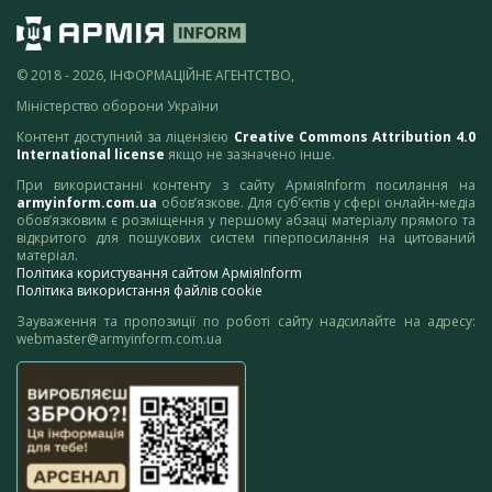
© 2018 - 2026, ІНФОРМАЦІЙНЕ АГЕНТСТВО,
Міністерство оборони України
Контент доступний за ліцензією
Creative Commons Attribution 4.0
International license
якщо не зазначено інше.
При використанні контенту з сайту АрміяInform посилання на
armyinform.com.ua
обов’язкове. Для суб’єктів у сфері онлайн-медіа
обов’язковим є розміщення у першому абзаці матеріалу прямого та
відкритого для пошукових систем гіперпосилання на цитований
матеріал.
Політика користування сайтом АрміяInform
Політика використання файлів cookie
Зауваження та пропозиції по роботі сайту надсилайте на адресу:
webmaster@armyinform.com.ua