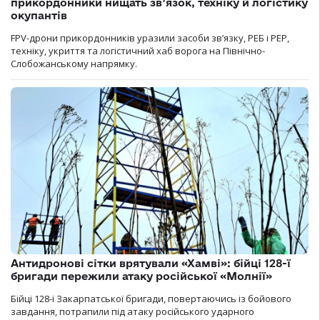
прикордонники нищать зв’язок, техніку й логістику
окупантів
FPV-дрони прикордонників уразили засоби зв’язку, РЕБ і РЕР,
техніку, укриття та логістичний хаб ворога на Північно-
Слобожанському напрямку.
Антидронові сітки врятували «Хамві»: бійці 128-ї
бригади пережили атаку російської «Молнії»
Бійці 128-ї Закарпатської бригади, повертаючись із бойового
завдання, потрапили під атаку російського ударного