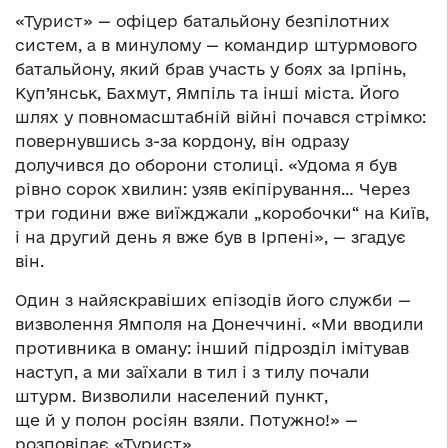
«Турист» — офіцер батальйону безпілотних
систем, а в минулому — командир штурмового
батальйону, який брав участь у боях за Ірпінь,
Куп’янськ, Бахмут, Ямпіль та інші міста. Його
шлях у повномасштабній війні почався стрімко:
повернувшись з-за кордону, він одразу
долучився до оборони столиці. «Удома я був
рівно сорок хвилин: узяв екіпірування… Через
три години вже виїжджали „коробочки“ на Київ,
і на другий день я вже був в Ірпені», — згадує
він.
Один з найяскравіших епізодів його служби —
визволення Ямполя на Донеччині. «Ми вводили
противника в оману: інший підрозділ імітував
наступ, а ми заїхали в тил і з тилу почали
штурм. Визволили населений пункт,
ще й у полон росіян взяли. Потужно!» —
розповідає «Турист».