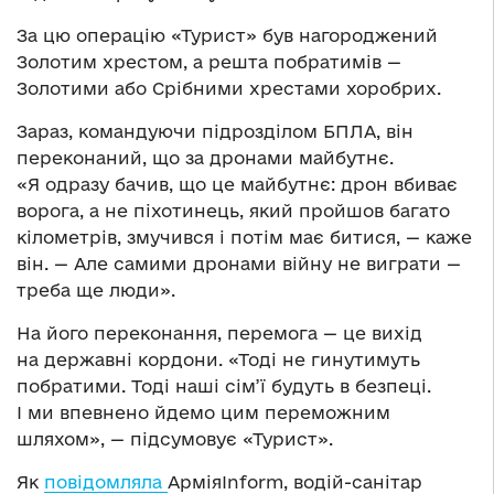
За цю операцію «Турист» був нагороджений
Золотим хрестом, а решта побратимів —
Золотими або Срібними хрестами хоробрих.
Зараз, командуючи підрозділом БПЛА, він
переконаний, що за дронами майбутнє.
«Я одразу бачив, що це майбутнє: дрон вбиває
ворога, а не піхотинець, який пройшов багато
кілометрів, змучився і потім має битися, — каже
він. — Але самими дронами війну не виграти —
треба ще люди».
На його переконання, перемога — це вихід
на державні кордони. «Тоді не гинутимуть
побратими. Тоді наші сім’ї будуть в безпеці.
І ми впевнено йдемо цим переможним
шляхом», — підсумовує «Турист».
Як
повідомляла
АрміяInform, водій-санітар