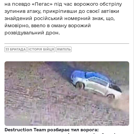
на псевдо «Пегас» під час ворожого обстрілу
зупинив атаку, прикріпивши до своєї автівки
знайдений російський номерний знак, що,
ймовірно, ввело в оману ворожий
розвідувальний дрон.
33 БРИГАДА
ІСТОРІЯ БІЙЦЯ
ЯМПІЛЬ
Destruction Team розбирає тил ворога: