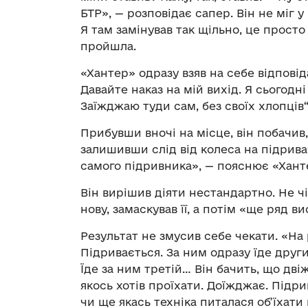
БТР», — розповідає сапер. Він не міг у 
Я там замінував так щільно, це просто
пройшла.
«Хантер» одразу взяв на себе відповідал
Давайте наказ на мій вихід. Я сьогодні
Заїжджаю туди сам, без своїх хлопців“»
Прибувши вночі на місце, він побачив, 
залишивши слід від колеса на підривач
самого підривника», — пояснює «Хант
Він вирішив діяти нестандартно. Не ч
нову, замаскував її, а потім «ще ряд в
Результат не змусив себе чекати. «На
Підривається. За ним одразу їде други
Їде за ним третій… Він бачить, що дві
якось хотів проїхати. Доїжджає. Підрив
чи ще якась техніка питалася об’їхати