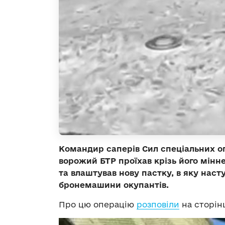
Командир саперів Сил спеціальних о
ворожий БТР проїхав крізь його мінн
та влаштував нову пастку, в яку нас
бронемашини окупантів.
Про цю операцію
розповіли
на сторінц