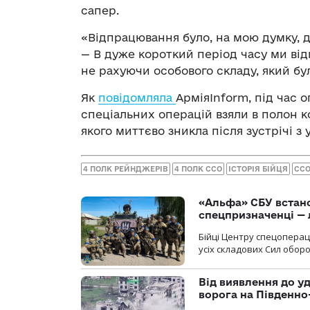
сапер.
«Відпрацювання було, на мою думку, 
— В дуже короткий період часу ми від
не рахуючи особового складу, який бу
Як
повідомляла
АрміяInform, під час 
спеціальних операцій взяли в полон к
якого миттєво зникла після зустрічі з
4 ПОЛК РЕЙНДЖЕРІВ
4 ПОЛК ССО
ІСТОРІЯ БІЙЦЯ
ССО
«Альфа» СБУ встано
спецпризначенці — 
Бійці Центру спецопера
усіх складових Сил оборо
Від виявлення до уд
ворога на Південн