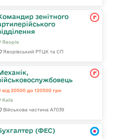
Командир зенітного
артилерійського
відділення
Яворів
Яворівський РТЦК та СП
Механік,
військовослужбовець
від 20500 до 120500 грн
Київ
Військова частина А7039
Бухгалтер (ФЕС)