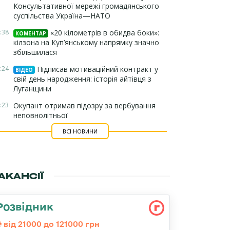
Консультативної мережі громадянського
суспільства Україна—НАТО
:38
«20 кілометрів в обидва боки»:
КОМЕНТАР
кілзона на Куп’янському напрямку значно
збільшилася
:24
Підписав мотиваційний контракт у
ВІДЕО
свій день народження: історія айтівця з
Луганщини
:23
Окупант отримав підозру за вербування
неповнолітньої
ВСІ НОВИНИ
АКАНСІЇ
Розвідник
від 21000 до 121000 грн