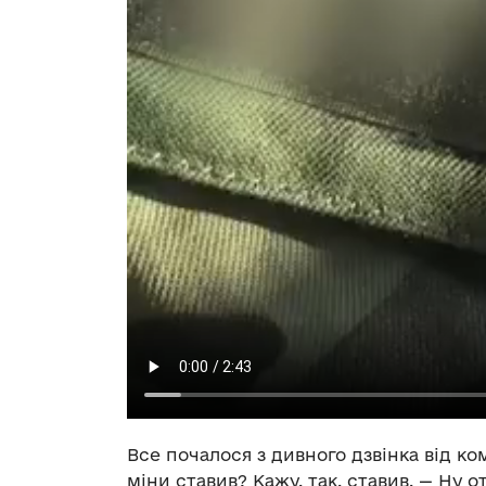
Все почалося з дивного дзвінка від ком
міни ставив? Кажу, так, ставив. — Ну о