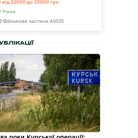
від 22000 до 23000 грн
Рівне
Військова частина А0532
УБЛІКАЦІЇ
ва роки Курської операції: