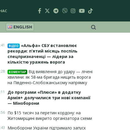
НАС
ENGLISH
:41
«Альфа» СБУ встановлює
ВІДЕО
рекорди: п’ятий місяць поспіль
спецпризначенці — лідери за
кількістю уражень ворога
:28
Від виявлення до удару — лічені
КОМЕНТАР
хвилини: як 58-ма бригада нищить ворога
на Південно-Слобожанському напрямку
:11
До програми «Плюси» в додатку
Армія+ долучилися три нові компанії
— Міноборони
:56
По $15 тисяч за перетин кордону: на
Житомирщині викрито організатора схеми
:43
Міноборони України підтримало запуск