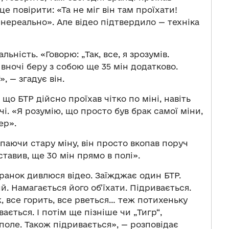
це повірити: «Та не міг він там проїхати!
 нереально». Але відео підтвердило — техніка
ьність. «Говорю: „Так, все, я зрозумів.
 вночі беру з собою ще 35 мін додатково.
, — згадує він.
що БТР дійсно проїхав чітко по міні, навіть
і. «Я розумію, що просто був брак самої міни,
ер».
іпаючи стару міну, він просто вкопав поруч
иставив, ще 30 мін прямо в полі».
 ранок дивлюся відео. Заїжджає один БТР.
й. Намагається його об’їхати. Підривається.
ж, все горить, все рветься… теж потихеньку
ається. І потім ще пізніше чи „Тигр“,
 поле. Також підривається», — розповідає