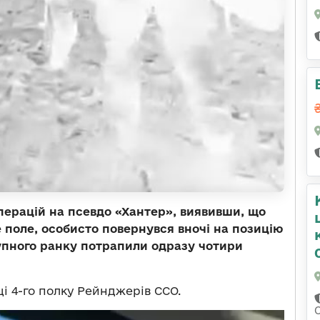
перацій на псевдо «Хантер», виявивши, що
е поле, особисто повернувся вночі на позицію
тупного ранку потрапили одразу чотири
і 4-го полку Рейнджерів ССО.