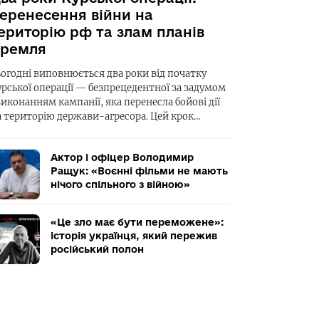
еренесення війни на
ериторію рф та злам планів
ремля
ьогодні виповнюється два роки від початку
урської операції — безпрецедентної за задумом
виконанням кампанії, яка перенесла бойові дії
а територію держави-агресора. Цей крок…
Актор і офіцер Володимир
Ращук: «Воєнні фільми не мають
нічого спільного з війною»
«Це зло має бути переможене»:
історія українця, який пережив
російський полон