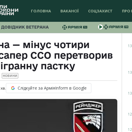
ГОЛОВНА
ВАКАНСІЇ
СОЦЗАХИСТ
ПРО 
ДОВІДНИК ВЕТЕРАНА
на — мінус чотири
13
сапер ССО перетворив
лігранну пастку
13
НОВИНИ
Слідкуйте за АрміяInform в Google
хв.
13
12
12