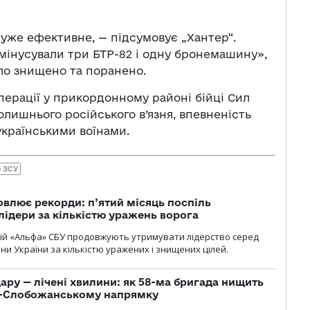
дуже ефективне, — підсумовує „Хантер“.
мінусували три БТР-82 і одну бронемашину»,
ло знищено та поранено.
операції у прикордонному районі бійці Сил
олишнього російського в’язня, впевненість
 українськими воїнами.
 ЗСУ
влює рекорди: п’ятий місяць поспіль
лідери за кількістю уражень ворога
цій «Альфа» СБУ продовжують утримувати лідерство серед
ни України за кількістю уражених і знищених цілей.
ару — лічені хвилини: як 58-ма бригада нищить
о-Слобожанському напрямку