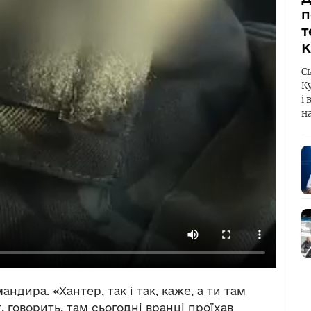
п
т
К
С
К
і 
н
андира. «Хантер, так і так, каже, а ти там
т, говорить, там сьогодні вранці проїхав