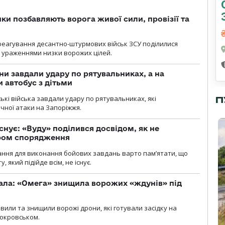
ки позбавляють ворога живої сили, провізії та
 реагування десантно-штурмових військ ЗСУ поділилися
ураженнями низки ворожих цілей.
ни завдали удару по рятувальниках, а на
 автобус з дітьми
йські війська завдали удару по рятувальниках, які
П
ічної атаки на Запоріжжя.
снує: «Вуду» поділився досвідом, як не
ром спорядження
ання для виконання бойових завдань варто пам’ятати, що
 який підійде всім, не існує.
ала: «Омега» знищила ворожих «ждунів» під
вили та знищили ворожі дрони, які готували засідку на
Покровськом.