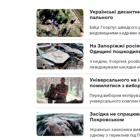
Українські десантни
пального
Бійці 7 корпус швидкого
видовищними кадрами з 
На Запоріжжі росія
Одещині пошкодили
У неділю, 9 серпня, росі
ліквідовували наслідки н
Універсального не і
помилитися з вибо
Перед вибором екіпірув
універсального комплекту,
Засідка не спрацюв
Покровськом
Українські захисники вия
одному з териконів під 