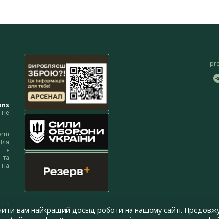
pr
ons
не
orm
Для
м є
 та
 на
 на
чити вам найкращий досвід роботи на нашому сайті. Продовжу