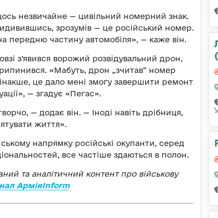
ось незвичайне — цивільний номерний знак.
ридивившись, зрозумів — це російський номер.
на передню частину автомобіля», — каже він.
взі з’явився ворожий розвідувальний дрон,
 припинився. «Мабуть, дрон „зчитав“ номер
 інакше, це дало мені змогу завершити ремонт
ації», — згадує «Пегас».
орчо, — додає він. — Іноді навіть дрібниця,
ятувати життя».
ському напрямку російські окупанти, серед
іональностей, все частіше здаються в полон.
ваний та аналітичний контент про військову
нал АрміяInform