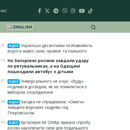
НАС
ENGLISH
:41
Українські десантники позбавляють
ВІДЕО
ворога живої сили, провізії та пального
:19
На Запоріжжі росіяни завдали удару
по рятувальниках, а на Одещині
пошкодили автобус з дітьми
:57
Універсального не існує: «Вуду»
ВІДЕО
поділився досвідом, як не помилитися з
вибором спорядження
:38
Засідка не спрацювала: «Омега»
ВІДЕО
знищила ворожих «ждунів» під
Покровськом
:04
Артилерія 66 ОМБр зірвала спробу
ВІДЕО
росіян накопичити сили для подальшого