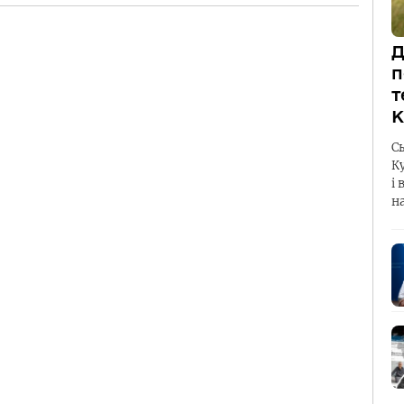
Д
п
т
К
С
К
і 
н