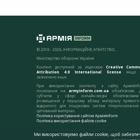
© 2018 - 2026, ІНФОРМАЦІЙНЕ АГЕНТСТВО,
Міністерство оборони України
Контент доступний за ліцензією
Creative Comm
Attribution 4.0 International license
якщо 
зазначено інше.
При використанні контенту з сайту АрміяInf
посилання на
armyinform.com.ua
обов’язкове. 
суб’єктів у сфері онлайн-медіа обов’язкови
розміщення у першому абзаці матеріалу прямого
відкритого для пошукових систем гіперпосилання
цитований матеріал.
Політика користування сайтом АрміяInform
Політика використання файлів cookie
Зауваження та пропозиції по роботі сайту надсилайте
Ми використовуємо файли cookie, щоб забезпе
адресу:
webmaster@armyinform.com.ua