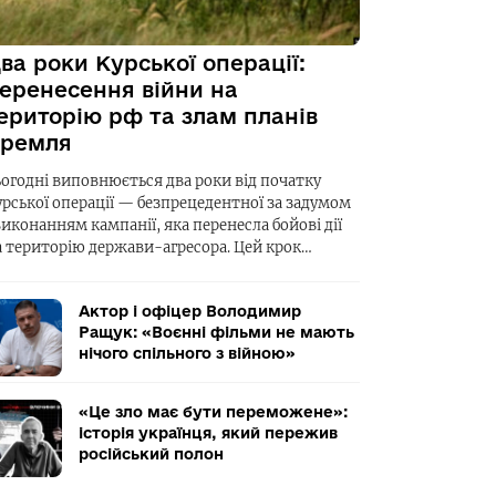
ва роки Курської операції:
еренесення війни на
ериторію рф та злам планів
ремля
ьогодні виповнюється два роки від початку
урської операції — безпрецедентної за задумом
виконанням кампанії, яка перенесла бойові дії
а територію держави-агресора. Цей крок…
Актор і офіцер Володимир
Ращук: «Воєнні фільми не мають
нічого спільного з війною»
«Це зло має бути переможене»:
історія українця, який пережив
російський полон