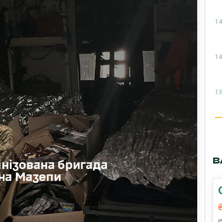
14
14
13
В