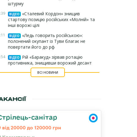
штурму
:39
«Сталевий Кордон» знищив
ВІДЕО
стартову позицію російських «Молній» та
інші ворожі цілі
:11
«Ледь говорить російською»:
ВІДЕО
полонений окупант із Туви благає не
повертати його до рф
:54
Рій «Баракуд» зірвав ротацію
ВІДЕО
противника, знищивши ворожий десант
ВСІ НОВИНИ
АКАНСІЇ
Стрілець-санітар
від 20000 до 120000 грн