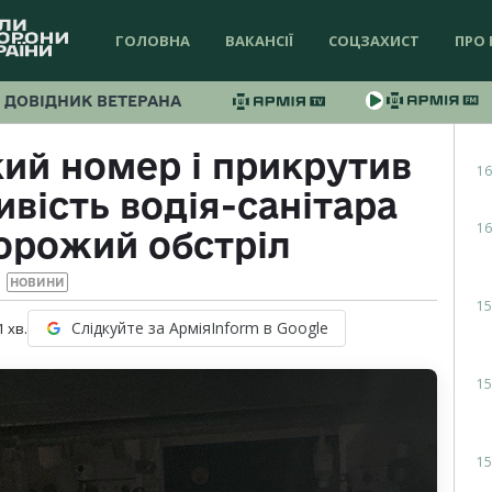
ГОЛОВНА
ВАКАНСІЇ
СОЦЗАХИСТ
ПРО 
ДОВІДНИК ВЕТЕРАНА
ий номер і прикрутив
16
ивість водія-санітара
16
орожий обстріл
НОВИНИ
15
Слідкуйте за АрміяInform в Google
1
хв.
15
15