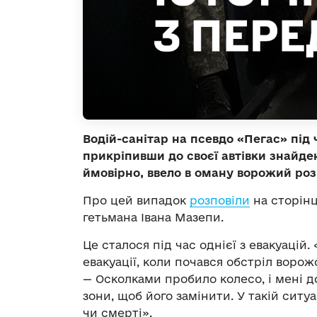
Водій-санітар на псевдо «Пегас» під 
прикріпивши до своєї автівки знайде
ймовірно, ввело в оману ворожий роз
Про цей випадок
розповіли
на сторінц
гетьмана Івана Мазепи.
Це сталося під час однієї з евакуацій
евакуації, коли почався обстріл ворожо
— Осколками пробило колесо, і мені 
зони, щоб його замінити. У такій ситу
чи смерті».