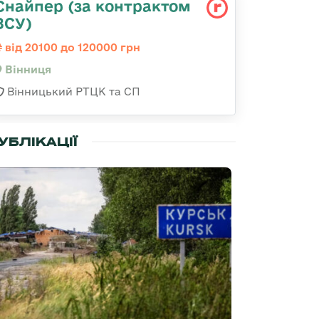
Снайпер (за контрактом
ЗСУ)
від 20100 до 120000 грн
Вінниця
Вінницький РТЦК та СП
УБЛІКАЦІЇ