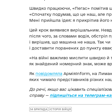
Швидко працюючи, «Пегас» помітив щ
«Спочатку подумав, що це наш, але п
Мені прийшла ідея: я прикріпив його 
Цей крок виявився вирішальним. Невдо
після чого, за словами водія, обстріл
і вирішив, що машина не наша. Так чи
і доставити поранених до пункту еваку
«На війні важливо мислити швидко й тв
як знайдений номерний знак, може вр
Як
повідомляла
АрміяInform, на Лиман
яких чимало представників різних нац
До речі, якщо вас цікавить спеціалізо
справу —
підпишіться на телеграм-ка
54 БРИГАДА
ІСТОРІЯ БІЙЦЯ