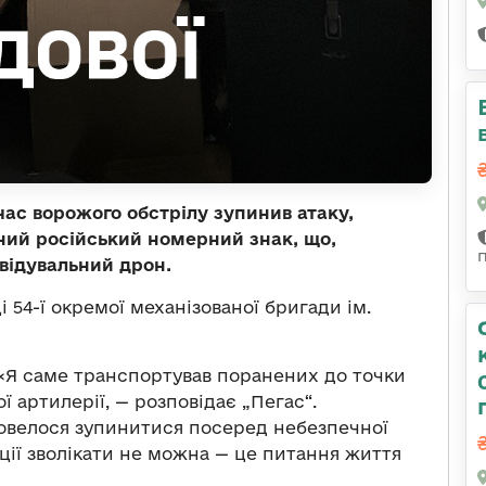
час ворожого обстрілу зупинив атаку,
ний російський номерний знак, що,
відувальний дрон.
і 54-ї окремої механізованої бригади ім.
. «Я саме транспортував поранених до точки
ї артилерії, — розповідає „Пегас“.
довелося зупинитися посеред небезпечної
ації зволікати не можна — це питання життя