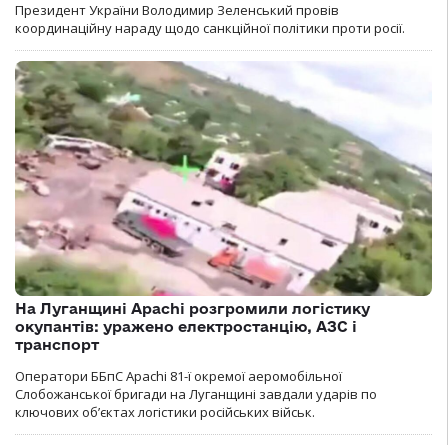
Президент України Володимир Зеленський провів
координаційну нараду щодо санкційної політики проти росії.
На Луганщині Apachi розгромили логістику
окупантів: уражено електростанцію, АЗС і
транспорт
Оператори ББпС Apachi 81-ї окремої аеромобільної
Слобожанської бригади на Луганщині завдали ударів по
ключових об’єктах логістики російських військ.