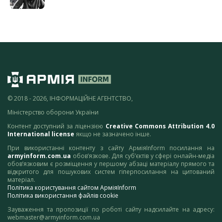
© 2018 - 2026, ІНФОРМАЦІЙНЕ АГЕНТСТВО,
Міністерство оборони України
Контент доступний за ліцензією
Creative Commons Attribution 4.0
International license
якщо не зазначено інше.
При використанні контенту з сайту АрміяInform посилання на
armyinform.com.ua
обов’язкове. Для суб’єктів у сфері онлайн-медіа
обов’язковим є розміщення у першому абзаці матеріалу прямого та
відкритого для пошукових систем гіперпосилання на цитований
матеріал.
Політика користування сайтом АрміяInform
Політика використання файлів cookie
Зауваження та пропозиції по роботі сайту надсилайте на адресу:
webmaster@armyinform.com.ua