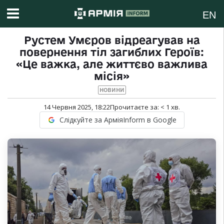
EN
Рустем Умєров відреагував на
повернення тіл загиблих Героїв:
«Це важка, але життєво важлива
місія»
НОВИНИ
14 Червня 2025, 18:22
Прочитаєте за:
< 1
хв.
Слідкуйте за АрміяInform в Google