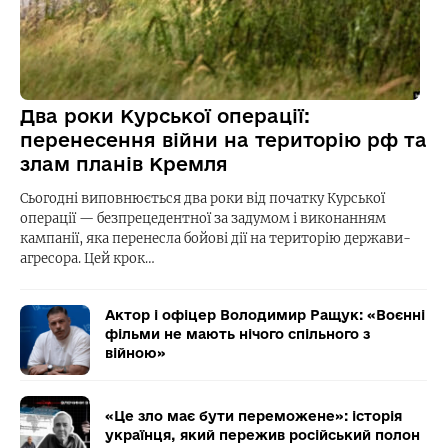
Два роки Курської операції:
перенесення війни на територію рф та
злам планів Кремля
Сьогодні виповнюється два роки від початку Курської
операції — безпрецедентної за задумом і виконанням
кампанії, яка перенесла бойові дії на територію держави-
агресора. Цей крок…
Актор і офіцер Володимир Ращук: «Воєнні
фільми не мають нічого спільного з
війною»
«Це зло має бути переможене»: історія
українця, який пережив російський полон