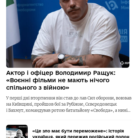
Актор і офіцер Володимир Ращук:
«Воєнні фільми не мають нічого
спільного з війною»
У перші дні вторгнення він став до лав Сил оборони, воював
на Київщині, пройшов бої за Рубіжне, Сєвєродонецьк
і Бахмут, командував ротою батальйону «Свобода», а нині…
«Це зло має бути переможене»: історія
українця, який пережив російський полон