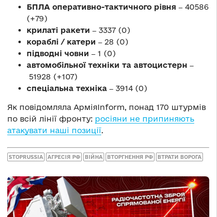
БПЛА оперативно-тактичного рівня ‒
40586
(+79)
крилаті ракети ‒
3337 (0)
кораблі / катери ‒
28 (0)
підводні човни ‒
1 (0)
автомобільної техніки та автоцистерн ‒
51928 (+107)
спеціальна техніка ‒
3914 (0)
Як повідомляла АрміяInform, понад 170 штурмів
по всій лінії фронту:
росіяни не припиняють
атакувати наші позиції
.
STOPRUSSIA
АГРЕСІЯ РФ
ВІЙНА
ВТОРГНЕННЯ РФ
ВТРАТИ ВОРОГА