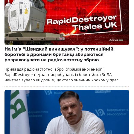
На ім’я “Швидкий винищувач”: у потенційній
боротьбі з дронами британці збираються
розраховувати на радіочастотну зброю
Приладдя радіочастотної зброї спрямованої енергії
RapidDestroyer під час випробувань із боротьби з БпЛА
нейтралізувало 80 дронів, що стало значним кроком у праг