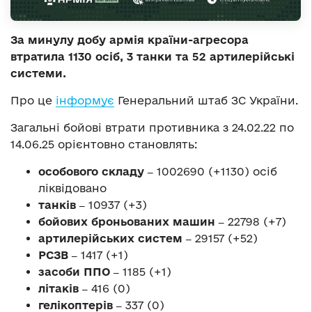
За минулу добу армія країни-агресора
втратила 1130 осіб, 3 танки та 52 артилерійські
системи.
Про це
інформує
Генеральний штаб ЗС України.
Загальні бойові втрати противника з 24.02.22 по
14.06.25 орієнтовно становлять:
особового складу ‒
1002690 (+1130) осіб
ліквідовано
танків ‒
10937 (+3)
бойових броньованих машин ‒
22798 (+7)
артилерійських систем ‒
29157 (+52)
РСЗВ ‒
1417 (+1)
засоби ППО ‒
1185 (+1)
літаків ‒
416 (0)
гелікоптерів ‒
337 (0)