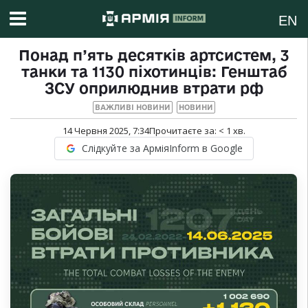
EN
Понад п’ять десятків артсистем, 3
танки та 1130 піхотинців: Генштаб
ЗСУ оприлюднив втрати рф
ВАЖЛИВІ НОВИНИ
НОВИНИ
14 Червня 2025, 7:34
Прочитаєте за:
< 1
хв.
Слідкуйте за АрміяInform в Google