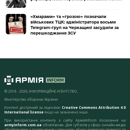
«Хмарами» та «грозою» позначали
військових ТЦК: адміністратора восьми
Telegram-груп на Черкащині засудили за
перешкоджання ЗСУ
© 2018 - 2026, ІНФОРМАЦІЙНЕ АГЕНТСТВО,
Міністерство оборони України
Контент доступний за ліцензією
Creative Commons Attribution 4.0
International license
якщо не зазначено інше.
При використанні контенту з сайту АрміяInform посилання на
armyinform.com.ua
обов’язкове. Для суб’єктів у сфері онлайн-медіа
обов’язковим є розміщення у першому абзаці матеріалу прямого та