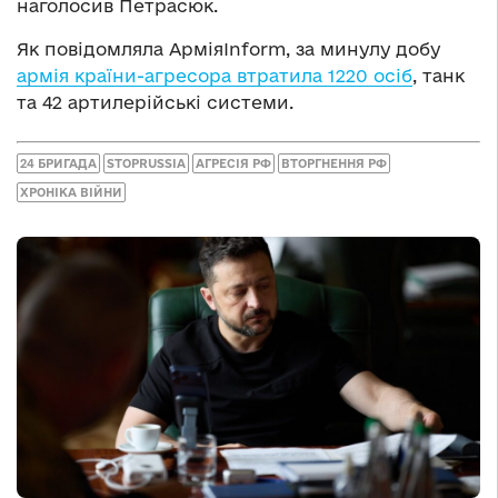
наголосив Петрасюк.
Як повідомляла АрміяInform, за минулу добу
армія країни-агресора втратила 1220 осіб
, танк
та 42 артилерійські системи.
24 БРИГАДА
STOPRUSSIA
АГРЕСІЯ РФ
ВТОРГНЕННЯ РФ
ХРОНІКА ВІЙНИ