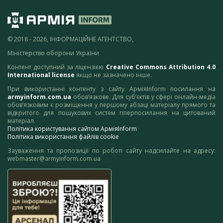
© 2018 - 2026, ІНФОРМАЦІЙНЕ АГЕНТСТВО,
Міністерство оборони України
Контент доступний за ліцензією
Creative Commons Attribution 4.0
International license
якщо не зазначено інше.
При використанні контенту з сайту АрміяInform посилання на
armyinform.com.ua
обов’язкове. Для суб’єктів у сфері онлайн-медіа
обов’язковим є розміщення у першому абзаці матеріалу прямого та
відкритого для пошукових систем гіперпосилання на цитований
матеріал.
Політика користування сайтом АрміяInform
Політика використання файлів cookie
Зауваження та пропозиції по роботі сайту надсилайте на адресу:
webmaster@armyinform.com.ua