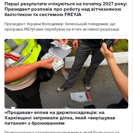
Перші результати очікуються на початку 2027 року:
Президент розповів про роботу над вітчизняною
балістикою та системою FREYJA
Президент України Володимир Зеленський повідомив, що
програма FREYJA вже перебуває на етапі активної реалізації.
«Продавав» вплив на держпосадовців: на
Харківщині затримали ділка, який «вирішував
питання» з бронюванням
Правоохоронці затримали посередника, який брав гроші за