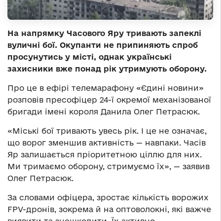
На напрямку Часового Яру тривають запеклі
вуличні бої. Окупанти не припиняють спроб
просунутись у місті, однак українські
захисники вже понад рік утримують оборону.
Про це в ефірі телемарафону «Єдині новини»
розповів пресофіцер 24-ї окремої механізованої
бригади імені короля Данила Олег Петрасюк.
«Міські бої тривають увесь рік. І це не означає,
що ворог зменшив активність — навпаки. Часів
Яр залишається пріоритетною ціллю для них.
Ми тримаємо оборону, стримуємо їх», — заявив
Олег Петрасюк.
За словами офіцера, зростає кількість ворожих
FPV-дронів, зокрема й на оптоволокні, які важче
виявити та знешкодити. Їх активно