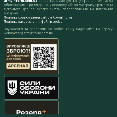
armyinform.com.ua
обов’язкове. Для суб’єктів у сфері онлайн-медіа
обов’язковим є розміщення у першому абзаці матеріалу прямого та
відкритого для пошукових систем гіперпосилання на цитований
матеріал.
Політика користування сайтом АрміяInform
Політика використання файлів cookie
Зауваження та пропозиції по роботі сайту надсилайте на адресу:
webmaster@armyinform.com.ua