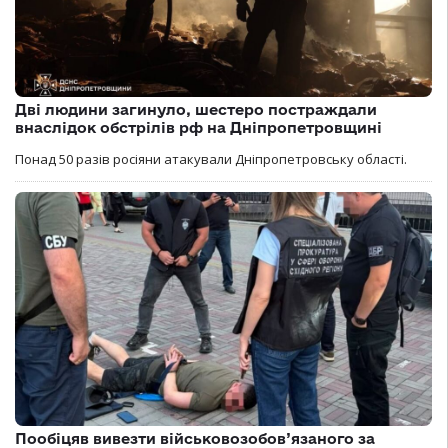
Дві людини загинуло, шестеро постраждали
внаслідок обстрілів рф на Дніпропетровщині
Понад 50 разів росіяни атакували Дніпропетровську області.
Пообіцяв вивезти військовозобов’язаного за