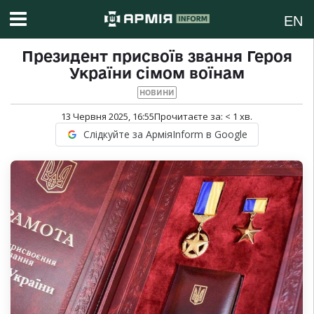
EN
Президент присвоїв звання Героя
України сімом воїнам
НОВИНИ
13 Червня 2025, 16:55
Прочитаєте за:
< 1
хв.
Слідкуйте за АрміяInform в Google