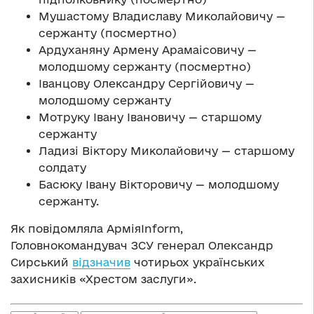
Мушастому Владиславу Миколайовичу —
сержанту (посмертно)
Ардуханяну Армену Арамаісовичу —
молодшому сержанту (посмертно)
Іванцову Олександру Сергійовичу —
молодшому сержанту
Мотруку Івану Івановичу — старшому
сержанту
Ладизі Віктору Миколайовичу — старшому
солдату
Басюку Івану Вікторовичу — молодшому
сержанту.
Як повідомляла АрміяInform,
Головнокомандувач ЗСУ генерал Олександр
Сирський
відзначив
чотирьох українських
захисників «Хрестом заслуги».