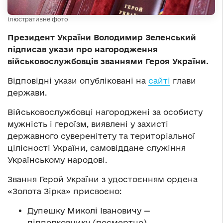
Ілюстративне фото
Президент України Володимир Зеленський
підписав укази про нагородження
військовослужбовців званнями Героя України.
Відповідні укази опубліковані на
сайті
глави
держави.
Військовослужбовці нагороджені за особисту
мужність і героїзм, виявлені у захисті
державного суверенітету та територіальної
цілісності України, самовіддане служіння
Українському народові.
Звання Герой України з удостоєнням ордена
«Золота Зірка» присвоєно:
Дупешку Миколі Івановичу —
підполковнику (посмертно)