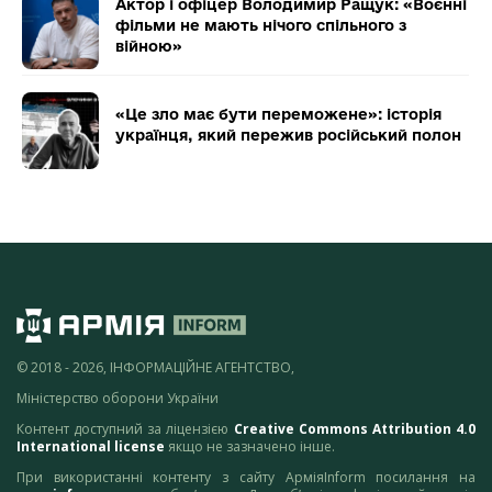
Актор і офіцер Володимир Ращук: «Воєнні
фільми не мають нічого спільного з
війною»
«Це зло має бути переможене»: історія
українця, який пережив російський полон
© 2018 - 2026, ІНФОРМАЦІЙНЕ АГЕНТСТВО,
Міністерство оборони України
Контент доступний за ліцензією
Creative Commons Attribution 4.0
International license
якщо не зазначено інше.
При використанні контенту з сайту АрміяInform посилання на