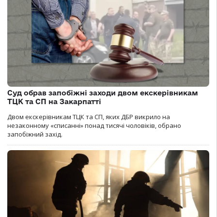
Суд обрав запобіжні заходи двом екскерівникам
ТЦК та СП на Закарпатті
Двом екскерівникам ТЦК та СП, яких ДБР викрило на
незаконному «списанні» понад тисячі чоловіків, обрано
запобіжний захід.